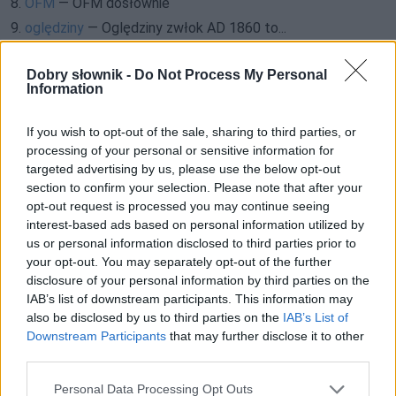
8.
OFM
— OFM dosłownie
9.
oględziny
— Oględziny zwłok AD 1860 to...
10.
ojczyzna
— Pochodzenie
Dobry słownik -
Do Not Process My Personal
11.
OK
—
OK
w scrabble
Information
12.
okraść
— Okradziebił w XV wieku
13.
okręt
— Dlaczego okręty mają zwykle żeńskie nazwy?
If you wish to opt-out of the sale, sharing to third parties, or
processing of your personal or sensitive information for
14.
Oksa
— Dawniej też
Oksza
targeted advertising by us, please use the below opt-out
15.
oksza
— Pochodzenie nazwy
section to confirm your selection. Please note that after your
16.
oktabina
— Pochodzenie słowa
oktabina
opt-out request is processed you may continue seeing
interest-based ads based on personal information utilized by
17.
olewać
— Od wulgarności do naukowości
us or personal information disclosed to third parties prior to
18.
ołów
— Takie są skutki braku ołowiu
your opt-out. You may separately opt-out of the further
19.
omega-3
— Skąd
omega-3
?
disclosure of your personal information by third parties on the
IAB’s list of downstream participants. This information may
20.
OMG
— Pochodzenie wyrażenia
OMG
also be disclosed by us to third parties on the
IAB’s List of
21.
omownia
— Kto powymyślał te wszystkie nazwy?
Downstream Participants
that may further disclose it to other
22.
oniemieć
— O dawnych
oniemić
i
oniemiać
third parties.
23.
onomastyka
— Pochodzenie słowa
onomastyka
Please note that this website/app uses one or more Google
Personal Data Processing Opt Outs