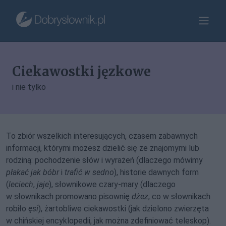
Ciekawostki jęzkowe
i nie tylko
To zbiór wszelkich interesujących, czasem zabawnych
informacji, którymi możesz dzielić się ze znajomymi lub
rodziną: pochodzenie słów i wyrażeń (dlaczego mówimy
płakać jak bóbr
i
trafić w sedno
), historie dawnych form
(
leciech
,
jaje
), słownikowe czary-mary (dlaczego
w słownikach promowano pisownię
dżez
, co w słownikach
robiło
ęsi
), żartobliwe ciekawostki (jak dzielono zwierzęta
w chińskiej encyklopedii, jak można zdefiniować teleskop).