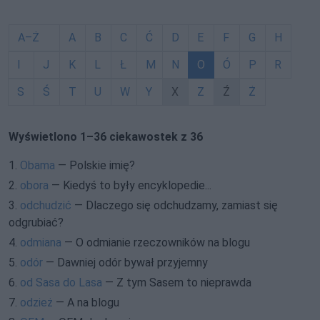
A–Ż
A
B
C
Ć
D
E
F
G
H
I
J
K
L
Ł
M
N
O
Ó
P
R
S
Ś
T
U
W
Y
X
Z
Ź
Ż
Wyświetlono 1–36 ciekawostek z 36
1.
Obama
— Polskie imię?
2.
obora
— Kiedyś to były encyklopedie...
3.
odchudzić
— Dlaczego się odchudzamy, zamiast się
odgrubiać?
4.
odmiana
— O odmianie rzeczowników na blogu
5.
odór
— Dawniej odór bywał przyjemny
6.
od Sasa do Lasa
— Z tym Sasem to nieprawda
7.
odzież
— A na blogu