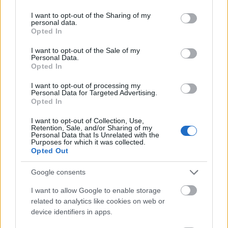
24.
OP
— OP — oczywiste pochodzenie
services and may gather and store information including but
not limited to your visit or usage behaviour. You may click to
I want to opt-out of the Sharing of my
25.
opamiętać się
— Upamiętaj się!
personal data.
grant or deny consent to Google and its third-party tags to
26.
op. cit.
— Pochodzenie skrótu
op. cit.
Opted In
use your data for below specified purposes in below Google
27.
orbitować
— Efekt konkursu
consent section.
I want to opt-out of the Sale of my
Personal Data.
28.
organigram
— Pochodzenie
organigramu
Opted In
29.
Ormianin
— Etymologia
Ormian
I want to opt-out of processing my
30.
OSINT
— OSINT — znaczenie dosłowne
Personal Data for Targeted Advertising.
31.
osioł
— Jak się nazywa zawrót głowy u osła?
Opted In
32.
Osóbka-Morawski
— Skąd człon
Osóbka
, skąd człon
I want to opt-out of Collection, Use,
Morawski
, czyli o pochodzeniu nazwiska
Retention, Sale, and/or Sharing of my
Personal Data that Is Unrelated with the
33.
Otto
— Otto Mann — jeden z winnych
Purposes for which it was collected.
Opted Out
34.
outsourcing
— Pochodzenie słowa
outsourcing
35.
owca Dolly
— Trochę historii
Google consents
36.
ozdrowieć
— Ozdrowienie w czasach epidemii
I want to allow Google to enable storage
related to analytics like cookies on web or
device identifiers in apps.