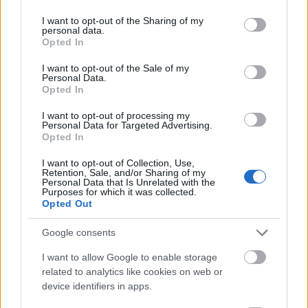
24.
OP
— OP — oczywiste pochodzenie
services and may gather and store information including but
not limited to your visit or usage behaviour. You may click to
I want to opt-out of the Sharing of my
25.
opamiętać się
— Upamiętaj się!
personal data.
grant or deny consent to Google and its third-party tags to
26.
op. cit.
— Pochodzenie skrótu
op. cit.
Opted In
use your data for below specified purposes in below Google
27.
orbitować
— Efekt konkursu
consent section.
I want to opt-out of the Sale of my
Personal Data.
28.
organigram
— Pochodzenie
organigramu
Opted In
29.
Ormianin
— Etymologia
Ormian
I want to opt-out of processing my
30.
OSINT
— OSINT — znaczenie dosłowne
Personal Data for Targeted Advertising.
31.
osioł
— Jak się nazywa zawrót głowy u osła?
Opted In
32.
Osóbka-Morawski
— Skąd człon
Osóbka
, skąd człon
I want to opt-out of Collection, Use,
Morawski
, czyli o pochodzeniu nazwiska
Retention, Sale, and/or Sharing of my
Personal Data that Is Unrelated with the
33.
Otto
— Otto Mann — jeden z winnych
Purposes for which it was collected.
Opted Out
34.
outsourcing
— Pochodzenie słowa
outsourcing
35.
owca Dolly
— Trochę historii
Google consents
36.
ozdrowieć
— Ozdrowienie w czasach epidemii
I want to allow Google to enable storage
related to analytics like cookies on web or
device identifiers in apps.