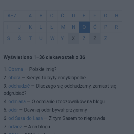
A–Ż
A
B
C
Ć
D
E
F
G
H
I
J
K
L
Ł
M
N
O
Ó
P
R
S
Ś
T
U
W
Y
X
Z
Ź
Ż
Wyświetlono 1–36 ciekawostek z 36
1.
Obama
— Polskie imię?
2.
obora
— Kiedyś to były encyklopedie...
3.
odchudzić
— Dlaczego się odchudzamy, zamiast się
odgrubiać?
4.
odmiana
— O odmianie rzeczowników na blogu
5.
odór
— Dawniej odór bywał przyjemny
6.
od Sasa do Lasa
— Z tym Sasem to nieprawda
7.
odzież
— A na blogu