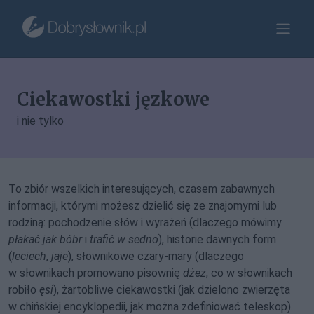
Ciekawostki jęzkowe
i nie tylko
To zbiór wszelkich interesujących, czasem zabawnych
informacji, którymi możesz dzielić się ze znajomymi lub
rodziną: pochodzenie słów i wyrażeń (dlaczego mówimy
płakać jak bóbr
i
trafić w sedno
), historie dawnych form
(
leciech
,
jaje
), słownikowe czary-mary (dlaczego
w słownikach promowano pisownię
dżez
, co w słownikach
robiło
ęsi
), żartobliwe ciekawostki (jak dzielono zwierzęta
w chińskiej encyklopedii, jak można zdefiniować teleskop).