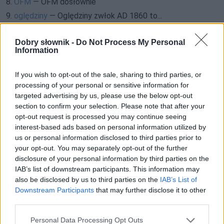
8.
OFM
— OFM dosłownie
9.
oględziny
— Oględziny zwłok AD 1860 to...
10.
ojczyzna
— Pochodzenie
Dobry słownik -
Do Not Process My Personal
11.
OK
—
OK
w scrabble
Information
12.
okraść
— Okradziebił w XV wieku
13.
okręt
— Dlaczego okręty mają zwykle żeńskie nazwy?
If you wish to opt-out of the sale, sharing to third parties, or
processing of your personal or sensitive information for
14.
Oksa
— Dawniej też
Oksza
targeted advertising by us, please use the below opt-out
15.
oksza
— Pochodzenie nazwy
section to confirm your selection. Please note that after your
16.
oktabina
— Pochodzenie słowa
oktabina
opt-out request is processed you may continue seeing
interest-based ads based on personal information utilized by
17.
olewać
— Od wulgarności do naukowości
us or personal information disclosed to third parties prior to
18.
ołów
— Takie są skutki braku ołowiu
your opt-out. You may separately opt-out of the further
19.
omega-3
— Skąd
omega-3
?
disclosure of your personal information by third parties on the
IAB’s list of downstream participants. This information may
20.
OMG
— Pochodzenie wyrażenia
OMG
also be disclosed by us to third parties on the
IAB’s List of
21.
omownia
— Kto powymyślał te wszystkie nazwy?
Downstream Participants
that may further disclose it to other
22.
oniemieć
— O dawnych
oniemić
i
oniemiać
third parties.
23.
onomastyka
— Pochodzenie słowa
onomastyka
Please note that this website/app uses one or more Google
Personal Data Processing Opt Outs