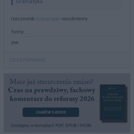
Gramatyka
rzeczownik
rodzaj nijaki
nieodmienny
formy:
yue
ZGŁOŚ POPRAWKĘ