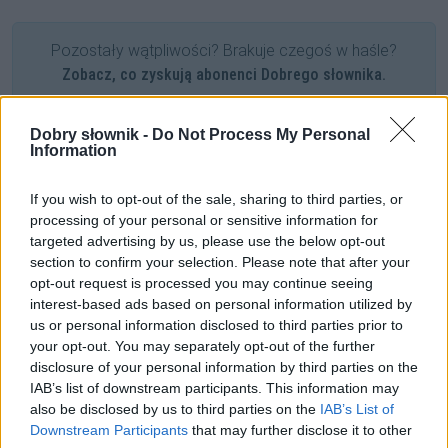
Pozostały wątpliwości? Brakuje czegoś w haśle?
Zobacz, co zyskują abonenci Dobrego słownika.
SPRAWDŹ
Dobry słownik -
Do Not Process My Personal
Information
If you wish to opt-out of the sale, sharing to third parties, or
Często sprawdzane
processing of your personal or sensitive information for
targeted advertising by us, please use the below opt-out
Przeznaczyć i nie żałować
section to confirm your selection. Please note that after your
Łączliwość
informacji
opt-out request is processed you may continue seeing
Czy
kakao
się odmienia?
interest-based ads based on personal information utilized by
us or personal information disclosed to third parties prior to
your opt-out. You may separately opt-out of the further
Ciekawostki
disclosure of your personal information by third parties on the
IAB’s list of downstream participants. This information may
jak Piłat w Credo
— Jeszcze o Piłacie
also be disclosed by us to third parties on the
IAB’s List of
karawaka
— Skąd nazwa
karawaka
?
Downstream Participants
that may further disclose it to other