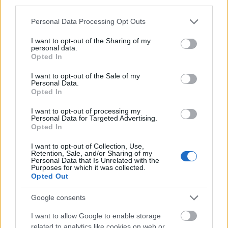
precel
—
Precel
i jego niejasne pochodzenie
third parties.
Please note that this website/app uses one or more Google
Personal Data Processing Opt Outs
services and may gather and store information including but
Mogą Cię zainteresować również hasła
not limited to your visit or usage behaviour. You may click to
I want to opt-out of the Sharing of my
personal data.
grant or deny consent to Google and its third-party tags to
Opted In
use your data for below specified purposes in below Google
boysband
consent section.
I want to opt-out of the Sale of my
Personal Data.
Opted In
sylabotoniczny
I want to opt-out of processing my
Personal Data for Targeted Advertising.
Opted In
Aconcagua
I want to opt-out of Collection, Use,
Retention, Sale, and/or Sharing of my
Personal Data that Is Unrelated with the
Purposes for which it was collected.
opinio communis
Opted Out
Google consents
magnificencja
I want to allow Google to enable storage
related to analytics like cookies on web or