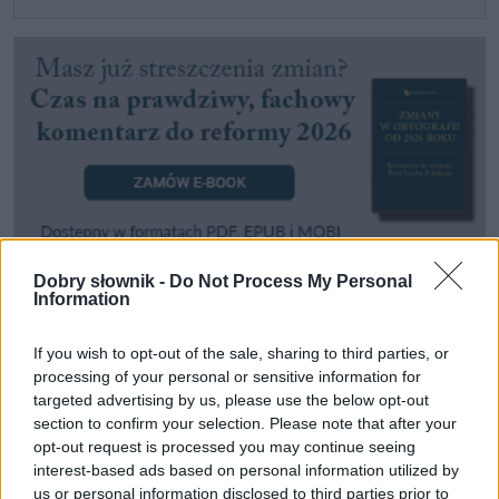
Dobry słownik -
Do Not Process My Personal
Information
Pozostały wątpliwości? Brakuje czegoś w haśle?
Zobacz, co zyskują abonenci Dobrego słownika.
If you wish to opt-out of the sale, sharing to third parties, or
processing of your personal or sensitive information for
SPRAWDŹ
targeted advertising by us, please use the below opt-out
section to confirm your selection. Please note that after your
opt-out request is processed you may continue seeing
interest-based ads based on personal information utilized by
Często sprawdzane
us or personal information disclosed to third parties prior to