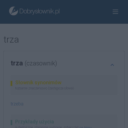
trza
trza
(czasownik)
Słownik synonimów
tożsame znaczeniowo (zastępcze słowa)
trzeba
Przykłady użycia
autentyczne, starannie wybrane, zobacz też
na blogu