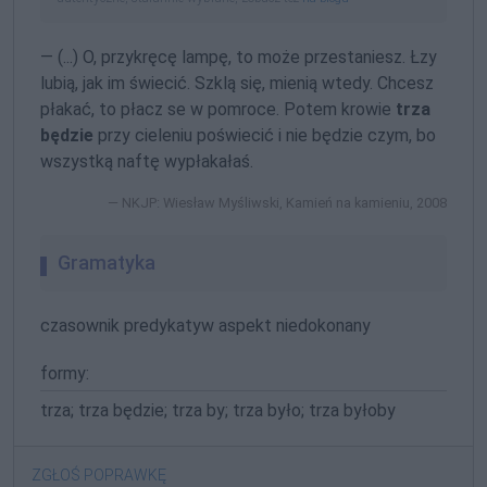
— (...) O, przykręcę lampę, to może przestaniesz. Łzy
lubią, jak im świecić. Szklą się, mienią wtedy. Chcesz
płakać, to płacz se w pomroce. Potem krowie
trza
będzie
przy cieleniu poświecić i nie będzie czym, bo
wszystką naftę wypłakałaś.
NKJP: Wiesław Myśliwski, Kamień na kamieniu, 2008
Gramatyka
czasownik predykatyw aspekt niedokonany
formy:
trza; trza będzie; trza by; trza było; trza byłoby
ZGŁOŚ POPRAWKĘ