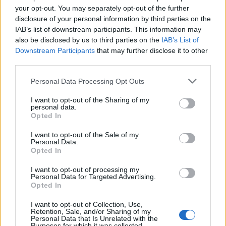
your opt-out. You may separately opt-out of the further
Gdy linia łączy się oporem
disclosure of your personal information by third parties on the
IAB’s list of downstream participants. This information may
Duże państwo w południowo-wschodniej Azji
also be disclosed by us to third parties on the
IAB’s List of
O słowie ostrym jak sierp
Downstream Participants
that may further disclose it to other
third parties.
Ciekawostki
Please note that this website/app uses one or more Google
Personal Data Processing Opt Outs
services and may gather and store information including but
Kreteńczyk
— Kreteński paradoks
not limited to your visit or usage behaviour. You may click to
I want to opt-out of the Sharing of my
rzeźnik
— Rzeźnik już niemodny, ale mięsko pyszne
personal data.
grant or deny consent to Google and its third-party tags to
Opted In
przyimek
— Drań przyimek
use your data for below specified purposes in below Google
consent section.
I want to opt-out of the Sale of my
Personal Data.
Opted In
Mogą Cię zainteresować również hasła
I want to opt-out of processing my
Personal Data for Targeted Advertising.
sylogizm
Opted In
I want to opt-out of Collection, Use,
Retention, Sale, and/or Sharing of my
Personal Data that Is Unrelated with the
pasterka
Purposes for which it was collected.