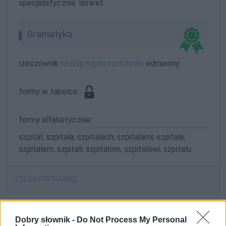
specjalistycznie:
lazaret
Gramatyka
rzeczownik
rodzaj męskorzeczowy
odmienny
formy w tabelce:
formy alfabetycznie:
szpital; szpitala; szpitalach; szpitalami; szpitale;
szpitalem; szpitali; szpitalom; szpitalowi; szpitalu
ZGŁOŚ POPRAWKĘ
Dobry słownik -
Do Not Process My Personal