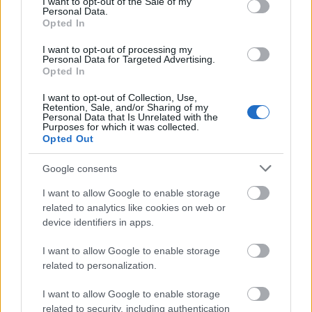
I want to opt-out of the Sale of my
Poprawna odmiana
Personal Data.
Opted In
Ciekawostki
I want to opt-out of processing my
Personal Data for Targeted Advertising.
porzekadło
— Pochodzenie wyrazu
porzekadło
Opted In
telenowela
— A to ci wskazówka
I want to opt-out of Collection, Use,
Retention, Sale, and/or Sharing of my
psim swędem
— Psia historia
Personal Data that Is Unrelated with the
Purposes for which it was collected.
Opted Out
Mogą Cię zainteresować również hasła
Google consents
I want to allow Google to enable storage
Dominikana
related to analytics like cookies on web or
device identifiers in apps.
wymowa
I want to allow Google to enable storage
related to personalization.
I want to allow Google to enable storage
Afrykanin
related to security, including authentication