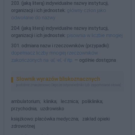
203. (jaką literą) indywidualne nazwy instytucji,
organizacji i ich jednostek:
główny człon jako
odwołanie do nazwy
204. (jaką literą) indywidualne nazwy instytucji,
organizacji i ich jednostek:
pisownia w liczbie mnogiej
301. odmiana nazw i rzeczowników (przypadki):
dopełniacz liczby mnogiej rzeczowników
zakończonych na
-al
,
-el
,
-il
itp.
— ogólnie dostępna
Słownik wyrazów bliskoznacznych
podobne znaczeniowo (lepsze odpowiedniki lub zapomniane słowa)
ambulatorium;
klinika;
lecznica;
poliklinika;
przychodnia;
uzdrowisko
książkowo:
placówka medyczna;
zakład opieki
zdrowotnej