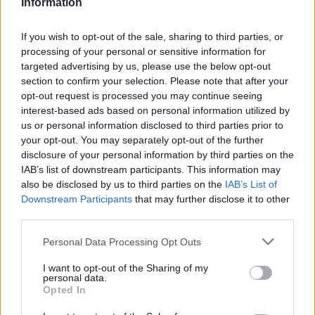
Information
If you wish to opt-out of the sale, sharing to third parties, or
processing of your personal or sensitive information for
targeted advertising by us, please use the below opt-out
section to confirm your selection. Please note that after your
opt-out request is processed you may continue seeing
interest-based ads based on personal information utilized by
us or personal information disclosed to third parties prior to
your opt-out. You may separately opt-out of the further
Pozostały wątpliwości? Brakuje czegoś w haśle?
disclosure of your personal information by third parties on the
Zobacz, co zyskują abonenci Dobrego słownika.
IAB’s list of downstream participants. This information may
also be disclosed by us to third parties on the
IAB’s List of
SPRAWDŹ
Downstream Participants
that may further disclose it to other
third parties.
Please note that this website/app uses one or more Google
Personal Data Processing Opt Outs
Często sprawdzane
services and may gather and store information including but
not limited to your visit or usage behaviour. You may click to
I want to opt-out of the Sharing of my
personal data.
Znajdować
czy
znajdywać
,
znajdowanie
czy
znajdywanie
?
grant or deny consent to Google and its third-party tags to
Opted In
use your data for below specified purposes in below Google
O odmianie i innym
zadku
consent section.