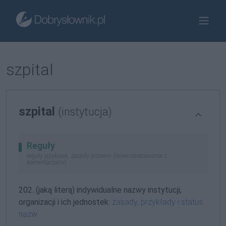
szpital
szpital
(instytucja)
Reguły
reguły językowe, zasady pisowni (nowe opracowanie z
komentarzami)
202. (jaką literą) indywidualne nazwy instytucji,
organizacji i ich jednostek:
zasady, przykłady i status
nazw