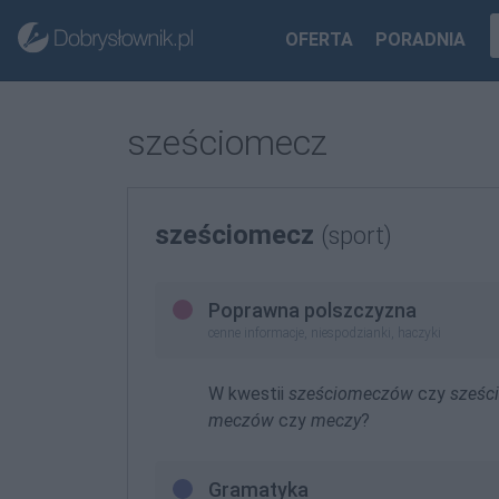
OFERTA
PORADNIA
sześciomecz
sześciomecz
(sport)
Poprawna polszczyzna
cenne informacje, niespodzianki, haczyki
W kwestii
sześciomeczów
czy
sześc
meczów
czy
meczy
?
Gramatyka