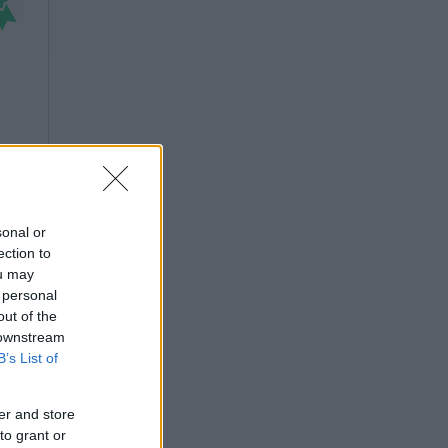
sonal or
ection to
ou may
 personal
out of the
 downstream
B’s List of
er and store
to grant or