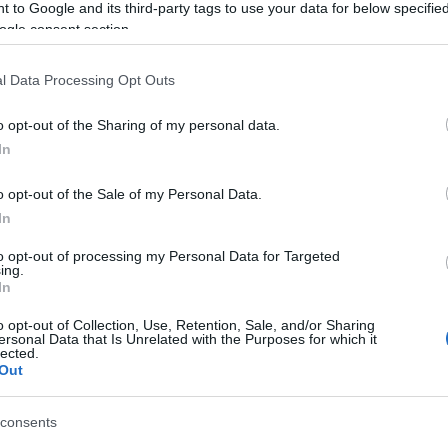
 to Google and its third-party tags to use your data for below specifi
ogle consent section.
l Data Processing Opt Outs
o opt-out of the Sharing of my personal data.
In
o opt-out of the Sale of my Personal Data.
In
liwości? Brakuje czegoś w haśle?
to opt-out of processing my Personal Data for Targeted
ing.
ują abonenci Dobrego słownika.
In
o opt-out of Collection, Use, Retention, Sale, and/or Sharing
ersonal Data that Is Unrelated with the Purposes for which it
SPRAWDŹ
lected.
Out
consents