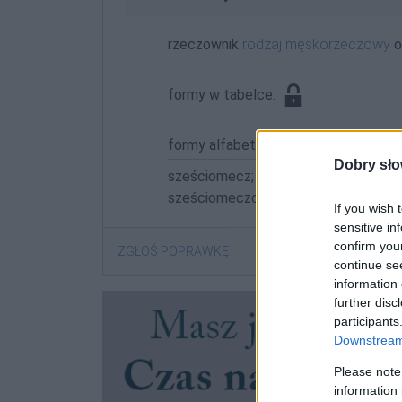
rzeczownik
rodzaj męskorzeczowy
o
formy w tabelce:
formy alfabetycznie:
Dobry sło
sześciomecz; sześciomeczach; sześ
sześciomeczom; sześciomeczów; sz
If you wish 
sensitive in
confirm you
ZGŁOŚ POPRAWKĘ
continue se
information 
further disc
participants
Downstream 
Please note
information 