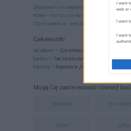
I want t
Znajdować
czy
znajdywać
,
znajdowanie
czy
zna
web or d
Koleś — kto to i czy to ładnie tak mówić?
I want t
Czy
w oparciu o...
jest poprawne?
I want t
Ciekawostki
authenti
ukradkiem
— Czy istniał
ukradek
?
bardzo
— Tak bardzo nieokolicznik
kajzerka
—
Kajzerka
w „Milionerach” i w sądzie
Mogą Cię zainteresować również hasł
aniżeliby
co rok pr
rożen
jukka