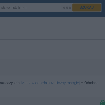
é ü ą
SZUKAJ
iomeczy
zob.
Mecz w dopełniaczu liczby mnogiej
— Odmiana: