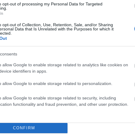
to opt-out of processing my Personal Data for Targeted
ing.
ecinach; szczecinami; szczecinę; szczecinie; szczecino;
In
o opt-out of Collection, Use, Retention, Sale, and/or Sharing
ersonal Data that Is Unrelated with the Purposes for which it
lected.
Out
consents
liwości? Brakuje czegoś w haśle?
o allow Google to enable storage related to analytics like cookies on
evice identifiers in apps.
ują abonenci Dobrego słownika.
o allow Google to enable storage related to personalization.
SPRAWDŹ
o allow Google to enable storage related to security, including
cation functionality and fraud prevention, and other user protection.
CONFIRM