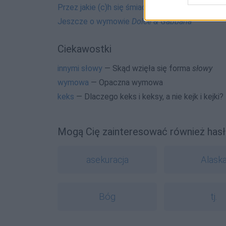
Przez jakie (c)h się śmiać?
Jeszcze o wymowie
Dolce & Gabbana
Ciekawostki
innymi słowy
— Skąd wzięła się forma
słowy
wymowa
— Opaczna wymowa
keks
— Dlaczego keks i keksy, a nie kejk i kejki?
Mogą Cię zainteresować również hasł
asekuracja
Alask
Bóg
tj.