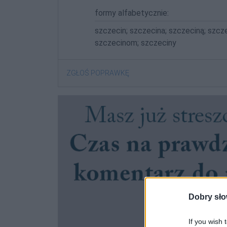
formy alfabetycznie:
szczecin; szczecina; szczeciną; szcz
szczecinom; szczeciny
ZGŁOŚ POPRAWKĘ
Dobry sło
If you wish 