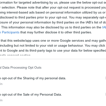
formation for targeted advertising by us, please use the below opt-out s
r selection. Please note that after your opt-out request is processed y
eing interest-based ads based on personal information utilized by us or
disclosed to third parties prior to your opt-out. You may separately opt-
losure of your personal information by third parties on the IAB’s list of
. This information may also be disclosed by us to third parties on the
IA
Participants
that may further disclose it to other third parties.
 that this website/app uses one or more Google services and may gath
including but not limited to your visit or usage behaviour. You may click 
gu
 to Google and its third-party tags to use your data for below specifi
ogle consent section.
ed bramą na ławeczce obok stróża Franciszka, z którym szybko
rdzo stary. Twarz miał porośniętą rzadką, siwą
szczeciną
,
l Data Processing Opt Outs
w tygodniu przystrzygał ją nożyczkami.
o opt-out of the Sharing of my personal data.
Jan Brzechwa, Gdy owoc dojrzewa, 1958
In
o opt-out of the Sale of my Personal Data.
In