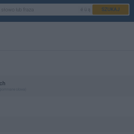
é ü ą
SZUKAJ
ch
apomniane słowa)