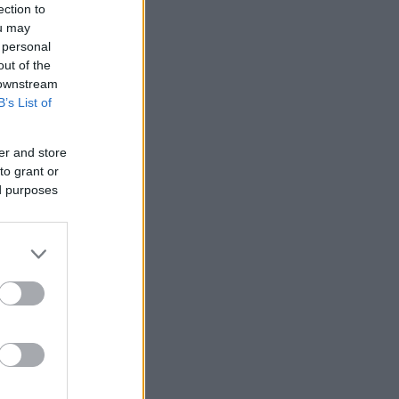
ection to
ou may
 personal
out of the
 downstream
B’s List of
er and store
to grant or
ed purposes