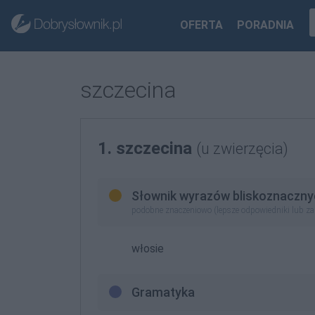
OFERTA
PORADNIA
szczecina
1. szczecina
(u zwierzęcia)
Słownik wyrazów bliskoznaczny
podobne znaczeniowo (lepsze odpowiedniki lub z
włosie
Gramatyka