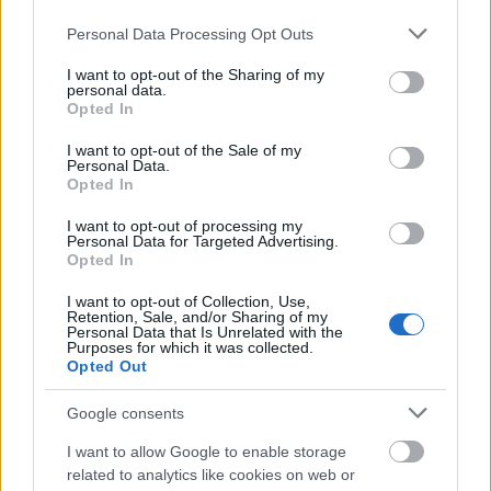
Please note that this website/app uses one or more Google
Personal Data Processing Opt Outs
Mogą Cię zainteresować również hasła
services and may gather and store information including but
not limited to your visit or usage behaviour. You may click to
I want to opt-out of the Sharing of my
personal data.
grant or deny consent to Google and its third-party tags to
Opted In
sudoku
use your data for below specified purposes in below Google
consent section.
I want to opt-out of the Sale of my
Personal Data.
Opted In
paternalizm
I want to opt-out of processing my
Personal Data for Targeted Advertising.
Opted In
matrylineat
I want to opt-out of Collection, Use,
Retention, Sale, and/or Sharing of my
Personal Data that Is Unrelated with the
Purposes for which it was collected.
boysband
Opted Out
Google consents
ork
I want to allow Google to enable storage
related to analytics like cookies on web or