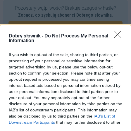
Pozostały wątpliwości? Brakuje czegoś w haśle?
Zobacz, co zyskują abonenci Dobrego słownika.
SPRAWDŹ
Dobry słownik -
Do Not Process My Personal
Information
Często sprawdzane
If you wish to opt-out of the sale, sharing to third parties, or
processing of your personal or sensitive information for
Szyk:
Trójca Święta
czy
Święta Trójca
targeted advertising by us, please use the below opt-out
Co to chrupie przy śniadaniu
section to confirm your selection. Please note that after your
opt-out request is processed you may continue seeing
Jak poprawnie postępować z biletami
interest-based ads based on personal information utilized by
us or personal information disclosed to third parties prior to
Ciekawostki
your opt-out. You may separately opt-out of the further
disclosure of your personal information by third parties on the
circulus vitiosus
— Leszek Kołakowski o
circulus vitiosus
IAB’s list of downstream participants. This information may
also be disclosed by us to third parties on the
IAB’s List of
maruder
— A to ci maruder z tego huncwota! Lub odwrotnie
Downstream Participants
that may further disclose it to other
Kreteńczyk
— Kreteński paradoks
third parties.