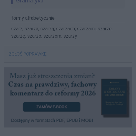
Gramatyka
formy alfabetycznie:
szarż; szarża; szarżą; szarżach; szarżami; szarże;
szarżę; szarżo; szarżom; szarży
ZGŁOŚ POPRAWKĘ