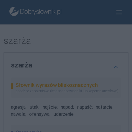
szarża
szarża
Słownik wyrazów bliskoznacznych
podobne znaczeniowo (lepsze odpowiedniki lub zapomniane słowa)
agresja;
atak;
najście;
napad;
napaść;
natarcie;
nawała;
ofensywa;
uderzenie