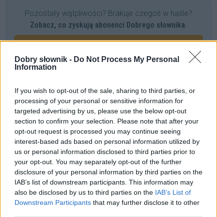
Pozostały wątpliwości? Brakuje czegoś w haśle?
Zobacz, co zyskują abonenci Dobrego słownika.
SPRAWDŹ
Dobry słownik -
Do Not Process My Personal
Information
Często sprawdzane
If you wish to opt-out of the sale, sharing to third parties, or
processing of your personal or sensitive information for
O wielu wariantach zapisu i odmianie
targeted advertising by us, please use the below opt-out
Czy
niejeden
ma liczbę mnogą?
section to confirm your selection. Please note that after your
opt-out request is processed you may continue seeing
Odmiana: o formach czasu przyszłego
interest-based ads based on personal information utilized by
us or personal information disclosed to third parties prior to
Ciekawostki
your opt-out. You may separately opt-out of the further
disclosure of your personal information by third parties on the
ambicja
— Ambicje nadambitnych
IAB’s list of downstream participants. This information may
also be disclosed by us to third parties on the
IAB’s List of
stary, ale jary
— Jare wyrazy
Downstream Participants
that may further disclose it to other
bronować
— Orałeś? Radliłeś? To teraz zaskrudlij
third parties.