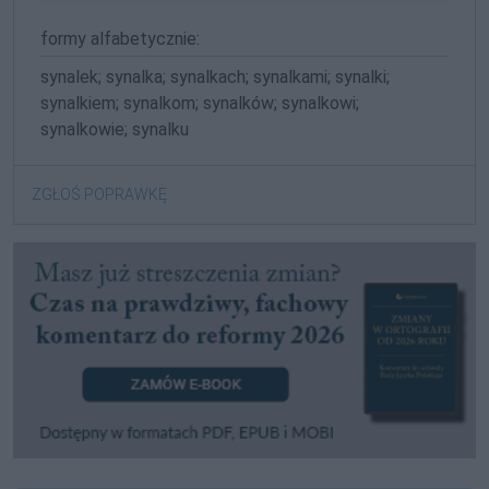
formy alfabetycznie:
synalek; synalka; synalkach; synalkami; synalki;
synalkiem; synalkom; synalków; synalkowi;
synalkowie; synalku
ZGŁOŚ POPRAWKĘ