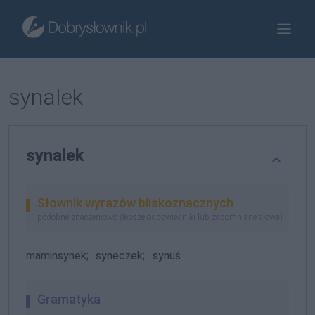
synalek
synalek
Słownik wyrazów bliskoznacznych
podobne znaczeniowo (lepsze odpowiedniki lub zapomniane słowa)
maminsynek;
syneczek;
synuś
Gramatyka