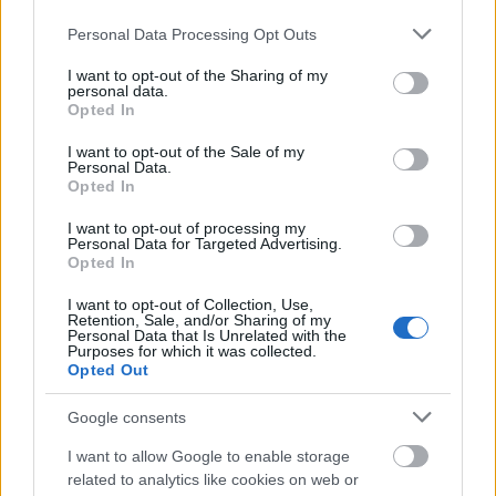
Please note that this website/app uses one or more Google
Personal Data Processing Opt Outs
Mogą Cię zainteresować również hasła
services and may gather and store information including but
not limited to your visit or usage behaviour. You may click to
I want to opt-out of the Sharing of my
personal data.
grant or deny consent to Google and its third-party tags to
Opted In
pacta sunt servanda
use your data for below specified purposes in below Google
consent section.
I want to opt-out of the Sale of my
Personal Data.
Opted In
narcyz
I want to opt-out of processing my
Personal Data for Targeted Advertising.
Opted In
elf
I want to opt-out of Collection, Use,
Retention, Sale, and/or Sharing of my
Personal Data that Is Unrelated with the
Purposes for which it was collected.
Aconcagua
Opted Out
Google consents
ludzik
I want to allow Google to enable storage
related to analytics like cookies on web or