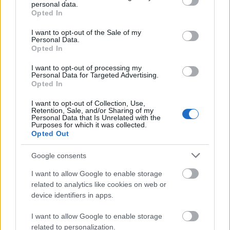
personal data.
grant or deny consent to Google and its third-party tags to
Opted In
Często sprawdzane
use your data for below specified purposes in below Google
consent section.
I want to opt-out of the Sale of my
Od jakiej litery zapisywać
Personal Data.
Opted In
Czy poprawne jest sformułowanie
inwazja Krymu
?
Uwięziony dopełniacz
I want to opt-out of processing my
Personal Data for Targeted Advertising.
Opted In
Ciekawostki
I want to opt-out of Collection, Use,
Retention, Sale, and/or Sharing of my
jak w dym
— Skąd ten dym?
Personal Data that Is Unrelated with the
Purposes for which it was collected.
event
— Dawniej, panie, to dopiero były
ewenta
!
Opted Out
wigilijny
— O nieistniejącym (?)
wilijny
Google consents
I want to allow Google to enable storage
Mogą Cię zainteresować również hasła
related to analytics like cookies on web or
device identifiers in apps.
Asyż
I want to allow Google to enable storage
related to personalization.