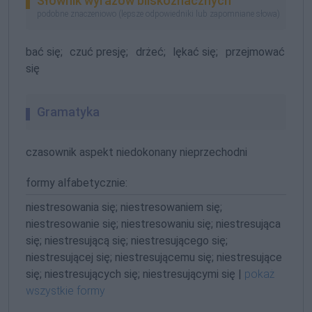
Słownik wyrazów bliskoznacznych
podobne znaczeniowo (lepsze odpowiedniki lub zapomniane słowa)
bać się;
czuć presję;
drżeć;
lękać się;
przejmować
się
Gramatyka
czasownik aspekt niedokonany nieprzechodni
formy alfabetycznie:
niestresowania się; niestresowaniem się;
niestresowanie się; niestresowaniu się; niestresująca
się; niestresującą się; niestresującego się;
niestresującej się; niestresującemu się; niestresujące
się; niestresujących się; niestresującymi się |
pokaż
wszystkie formy