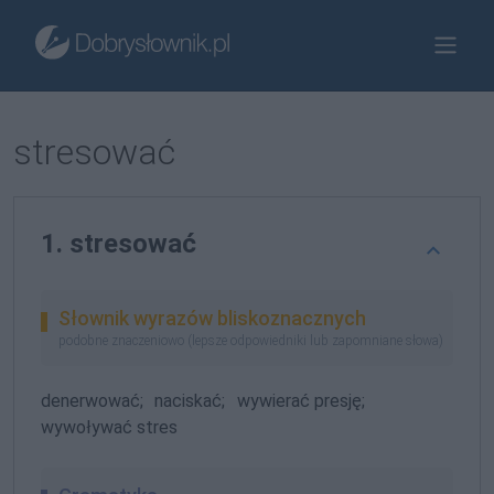
stresować
1. stresować
Słownik wyrazów bliskoznacznych
podobne znaczeniowo (lepsze odpowiedniki lub zapomniane słowa)
denerwować;
naciskać;
wywierać presję;
wywoływać stres