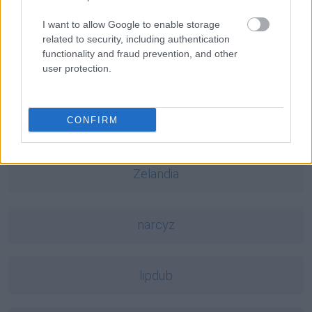
Azerbejdżan
I want to allow Google to enable storage
related to security, including authentication
functionality and fraud prevention, and other
user protection.
démodé
CONFIRM
darmozjad
Zelandia
narcyz
lipdub