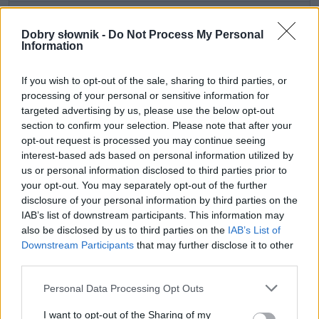
ZGŁOŚ POPRAWKĘ
Dobry słownik -
Do Not Process My Personal
Information
If you wish to opt-out of the sale, sharing to third parties, or
processing of your personal or sensitive information for
targeted advertising by us, please use the below opt-out
section to confirm your selection. Please note that after your
opt-out request is processed you may continue seeing
interest-based ads based on personal information utilized by
us or personal information disclosed to third parties prior to
your opt-out. You may separately opt-out of the further
disclosure of your personal information by third parties on the
IAB’s list of downstream participants. This information may
also be disclosed by us to third parties on the
IAB’s List of
Pozostały wątpliwości? Brakuje czegoś w haśle?
Downstream Participants
that may further disclose it to other
Zobacz, co zyskują abonenci Dobrego słownika.
third parties.
SPRAWDŹ
Please note that this website/app uses one or more Google
Personal Data Processing Opt Outs
services and may gather and store information including but
not limited to your visit or usage behaviour. You may click to
I want to opt-out of the Sharing of my