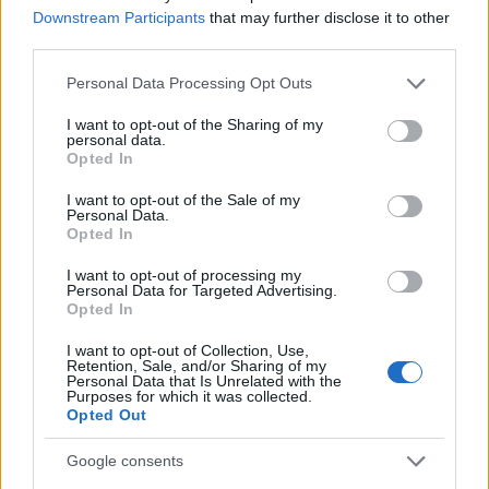
kłamać
— O świadomości
Downstream Participants
that may further disclose it to other
third parties.
na zabój
— A skąd ten
zabój
?
żaba
— Jak się nazywa żabi pałac?
Please note that this website/app uses one or more Google
Personal Data Processing Opt Outs
services and may gather and store information including but
not limited to your visit or usage behaviour. You may click to
I want to opt-out of the Sharing of my
personal data.
grant or deny consent to Google and its third-party tags to
Mogą Cię zainteresować również hasła
Opted In
use your data for below specified purposes in below Google
consent section.
I want to opt-out of the Sale of my
spa
Personal Data.
Opted In
I want to opt-out of processing my
Personal Data for Targeted Advertising.
oniemieć
Opted In
I want to opt-out of Collection, Use,
Retention, Sale, and/or Sharing of my
śmigus-dyngus
Personal Data that Is Unrelated with the
Purposes for which it was collected.
Opted Out
toreador
Google consents