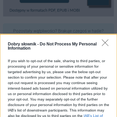
Pozostały wątpliwości? Brakuje czegoś w haśle?
Zobacz, co zyskują abonenci Dobrego słownika.
Dobry słownik -
Do Not Process My Personal
Information
SPRAWDŹ
If you wish to opt-out of the sale, sharing to third parties, or
processing of your personal or sensitive information for
Często sprawdzane
targeted advertising by us, please use the below opt-out
section to confirm your selection. Please note that after your
O nadużywaniu
opt-out request is processed you may continue seeing
interest-based ads based on personal information utilized by
Procent z liczebnikami ułamkowymi
us or personal information disclosed to third parties prior to
Wykropkowany
zaj…sty
your opt-out. You may separately opt-out of the further
disclosure of your personal information by third parties on the
Ciekawostki
IAB’s list of downstream participants. This information may
also be disclosed by us to third parties on the
IAB’s List of