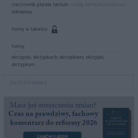
rzeczownik plurale tantum
rodzaj niemęskoosobowy
odmienny
formy w tabelce:
formy:
skrzypek; skrzypkach; skrzypkami; skrzypki;
skrzypkom
ZGŁOŚ POPRAWKĘ