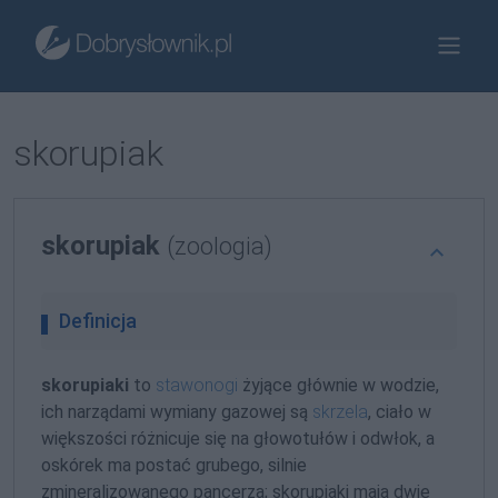
skorupiak
skorupiak
(zoologia)
Definicja
skorupiaki
to
stawonogi
żyjące głównie w wodzie,
ich narządami wymiany gazowej są
skrzela
, ciało w
większości różnicuje się na głowotułów i odwłok, a
oskórek ma postać grubego, silnie
zmineralizowanego pancerza; skorupiaki mają dwie