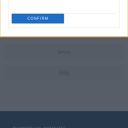
arganowy
CONFIRM
doula
lamus
Bóg