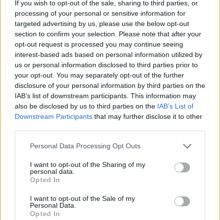
If you wish to opt-out of the sale, sharing to third parties, or
processing of your personal or sensitive information for
targeted advertising by us, please use the below opt-out
section to confirm your selection. Please note that after your
opt-out request is processed you may continue seeing
interest-based ads based on personal information utilized by
Pozostały wątpliwości? Brakuje czegoś w haśle?
us or personal information disclosed to third parties prior to
Zobacz, co zyskują abonenci Dobrego słownika.
your opt-out. You may separately opt-out of the further
disclosure of your personal information by third parties on the
SPRAWDŹ
IAB’s list of downstream participants. This information may
also be disclosed by us to third parties on the
IAB’s List of
Downstream Participants
that may further disclose it to other
third parties.
Często sprawdzane
Please note that this website/app uses one or more Google
Personal Data Processing Opt Outs
Odmiana:
wysłać MMS
czy
wysłać MMS-a
services and may gather and store information including but
Wyjątkowy smartfon
not limited to your visit or usage behaviour. You may click to
I want to opt-out of the Sharing of my
personal data.
grant or deny consent to Google and its third-party tags to
Jedziemy do Gniewu czy do Gniewa?
Opted In
use your data for below specified purposes in below Google
consent section.
I want to opt-out of the Sale of my
Ciekawostki
Personal Data.
Opted In