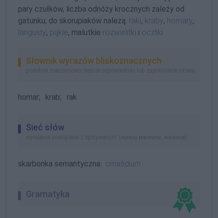
pary czułków, liczba odnóży krocznych zależy od
gatunku; do skorupiaków należą:
raki
,
kraby
,
homary
,
langusty
,
pąkle
, malutkie
rozwielitki
i
oczliki
Słownik wyrazów bliskoznacznych
podobne znaczeniowo (lepsze odpowiedniki lub zapomniane słowa)
homar;
krab;
rak
Sieć słów
wyrażenia powiązane z opisywanym (
,
)
wyrazy pokrewne
kolokacje
skarbonka semantyczna:
omatidium
Gramatyka