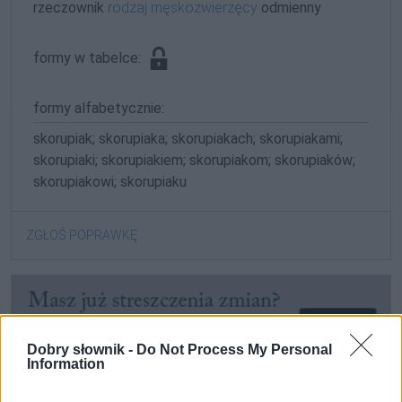
rzeczownik
rodzaj męskozwierzęcy
odmienny
formy w tabelce:
formy alfabetycznie:
skorupiak; skorupiaka; skorupiakach; skorupiakami;
skorupiaki; skorupiakiem; skorupiakom; skorupiaków;
skorupiakowi; skorupiaku
ZGŁOŚ POPRAWKĘ
Dobry słownik -
Do Not Process My Personal
Information