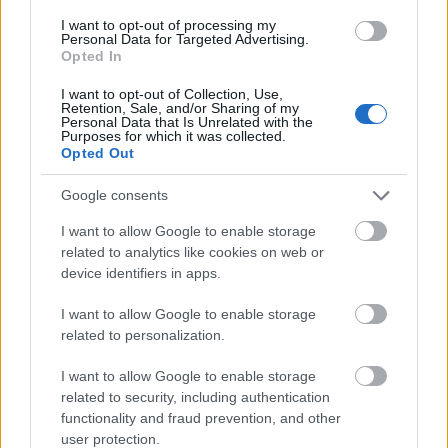
świekra
— Jak się ma świekra do teściowej
I want to opt-out of processing my
sarkazm
— Sarkazm i sarkanie, czyli o pochodzeniu
Personal Data for Targeted Advertising.
Opted In
menel
— Pochodzenie wyrazu
menel
I want to opt-out of Collection, Use,
Retention, Sale, and/or Sharing of my
Personal Data that Is Unrelated with the
Mogą Cię zainteresować również hasła
Purposes for which it was collected.
Opted Out
Łotwa
Google consents
I want to allow Google to enable storage
related to analytics like cookies on web or
zombie
device identifiers in apps.
I want to allow Google to enable storage
Aconcagua
related to personalization.
I want to allow Google to enable storage
related to security, including authentication
Iwo
functionality and fraud prevention, and other
user protection.