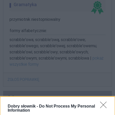
Gramatyka
przymiotnik niestopniowalny
formy alfabetycznie:
scrabble'owa; scrabble'ową; scrabble'owe;
scrabble'owego; scrabble'owej; scrabble'owemu;
scrabble'owi; scrabble'owy; scrabble'owych;
scrabble'owym; scrabble'owymi; scrabblowa |
pokaż
wszystkie formy
ZGŁOŚ POPRAWKĘ
Dobry słownik -
Do Not Process My Personal
Information