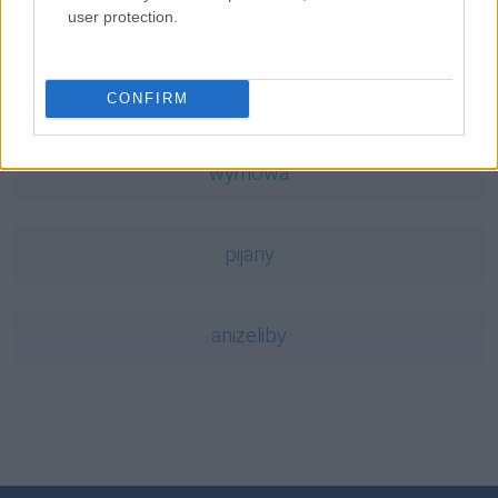
Kirgistan
user protection.
Ukraina
CONFIRM
wymowa
pijany
aniżeliby