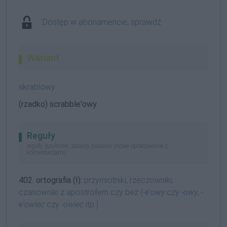
Dostęp w abonamencie, sprawdź
Wariant
skrablowy
(rzadko) scrabble'owy
Reguły
reguły językowe, zasady pisowni (nowe opracowanie z
komentarzami)
402. ortografia (I):
przymiotniki, rzeczowniki,
czasowniki z apostrofem czy bez (
-e'owy
czy
-owy
,
-
e'owiec
czy
-owiec
itp.)