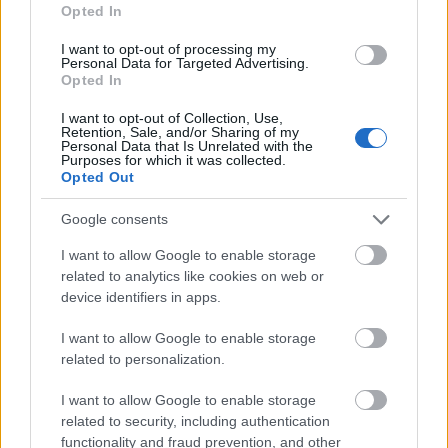
Opted In
Ciekawostki
I want to opt-out of processing my
imię
— O imionach wieści wiele
Personal Data for Targeted Advertising.
Opted In
opamiętać się
— Upamiętaj się!
Gody
— A na blogu
I want to opt-out of Collection, Use,
Retention, Sale, and/or Sharing of my
Personal Data that Is Unrelated with the
Purposes for which it was collected.
Opted Out
Mogą Cię zainteresować również hasła
Google consents
środkowojęzykowy
I want to allow Google to enable storage
related to analytics like cookies on web or
device identifiers in apps.
zzuć
I want to allow Google to enable storage
related to personalization.
cyrylica
I want to allow Google to enable storage
related to security, including authentication
functionality and fraud prevention, and other