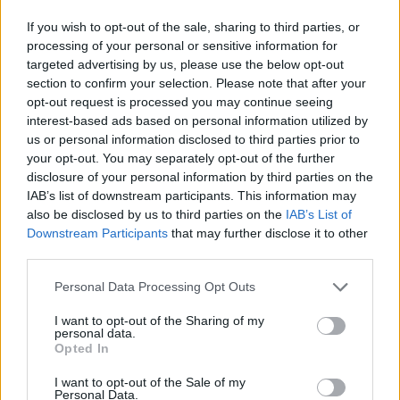
If you wish to opt-out of the sale, sharing to third parties, or
processing of your personal or sensitive information for
targeted advertising by us, please use the below opt-out
section to confirm your selection. Please note that after your
opt-out request is processed you may continue seeing
interest-based ads based on personal information utilized by
us or personal information disclosed to third parties prior to
Pozostały wątpliwości? Brakuje czegoś w haśle?
your opt-out. You may separately opt-out of the further
Zobacz, co zyskują abonenci Dobrego słownika.
disclosure of your personal information by third parties on the
IAB’s list of downstream participants. This information may
SPRAWDŹ
also be disclosed by us to third parties on the
IAB’s List of
Downstream Participants
that may further disclose it to other
third parties.
Często sprawdzane
Please note that this website/app uses one or more Google
Personal Data Processing Opt Outs
services and may gather and store information including but
Kto mieszka na Alasce?
not limited to your visit or usage behaviour. You may click to
I want to opt-out of the Sharing of my
personal data.
grant or deny consent to Google and its third-party tags to
LinkedIn
a
Linkedin
— jeszcze o pisowni i odmianie
Opted In
use your data for below specified purposes in below Google
Warianty:
dysortografik
czy
dysortograf
?
consent section.
I want to opt-out of the Sale of my
Personal Data.