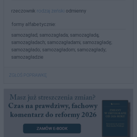
rzeczownik
rodzaj żeński
odmienny
formy alfabetycznie:
samozagład; samozagłada; samozagładą;
samozagładach; samozagładami; samozagładę;
samozagłado; samozagładom; samozagłady;
samozagładzie
ZGŁOŚ POPRAWKĘ