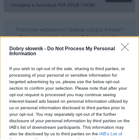
Pozostały wątpliwości? Brakuje czegoś w haśle?
Zobacz, co zyskują abonenci Dobrego słownika.
Dobry słownik -
Do Not Process My Personal
SPRAWDŹ
Information
If you wish to opt-out of the sale, sharing to third parties, or
processing of your personal or sensitive information for
Często sprawdzane
targeted advertising by us, please use the below opt-out
section to confirm your selection. Please note that after your
Kawałek batona
czy
batonu
,
zjeść baton
czy
zjeść batona
opt-out request is processed you may continue seeing
Osoba autorska i nowelka o osobie latarniczej
interest-based ads based on personal information utilized by
Językowe problemy z roztoczami
us or personal information disclosed to third parties prior to
your opt-out. You may separately opt-out of the further
disclosure of your personal information by third parties on the
Ciekawostki
IAB’s list of downstream participants. This information may
also be disclosed by us to third parties on the
IAB’s List of
orbitować
— Efekt konkursu