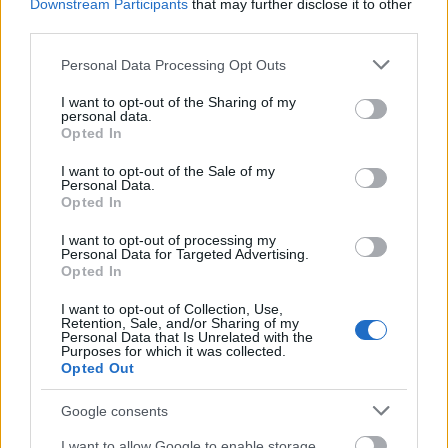
Downstream Participants
that may further disclose it to other
Cudka
— Cudka — pochodzenie imienia
third parties.
oniemieć
— O dawnych
oniemić
i
oniemiać
Please note that this website/app uses one or more Google
Personal Data Processing Opt Outs
services and may gather and store information including but
not limited to your visit or usage behaviour. You may click to
I want to opt-out of the Sharing of my
Mogą Cię zainteresować również hasła
personal data.
grant or deny consent to Google and its third-party tags to
Opted In
use your data for below specified purposes in below Google
consent section.
Akwizgran
I want to opt-out of the Sale of my
Personal Data.
Opted In
I want to opt-out of processing my
buddyzm
Personal Data for Targeted Advertising.
Opted In
I want to opt-out of Collection, Use,
Słowacja
Retention, Sale, and/or Sharing of my
Personal Data that Is Unrelated with the
Purposes for which it was collected.
Opted Out
Ukraina
Google consents
I want to allow Google to enable storage