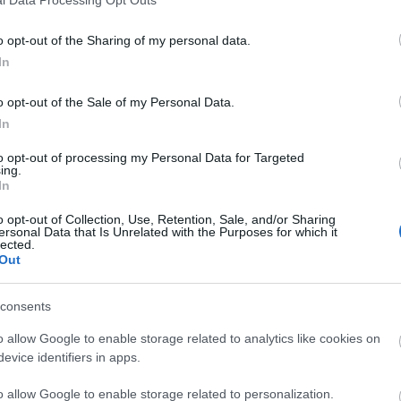
l Data Processing Opt Outs
o opt-out of the Sharing of my personal data.
In
liwości? Brakuje czegoś w haśle?
o opt-out of the Sale of my Personal Data.
ują abonenci Dobrego słownika.
In
to opt-out of processing my Personal Data for Targeted
SPRAWDŹ
ing.
In
o opt-out of Collection, Use, Retention, Sale, and/or Sharing
ersonal Data that Is Unrelated with the Purposes for which it
lected.
Out
consents
o allow Google to enable storage related to analytics like cookies on
evice identifiers in apps.
o allow Google to enable storage related to personalization.