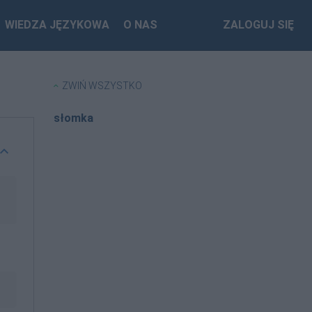
WIEDZA JĘZYKOWA
O NAS
ZALOGUJ SIĘ
ZWIŃ WSZYSTKO
słomka