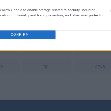
o allow Google to enable storage related to security, including
cation functionality and fraud prevention, and other user protection.
a
CONFIRM
okręt
rock and rol
ka
goj
Łotwa