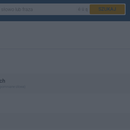
é ü ą
SZUKAJ
ch
apomniane słowa)