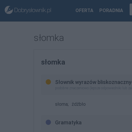
OFERTA
PORADNIA
słomka
słomka
Słownik wyrazów bliskoznaczny
podobne znaczeniowo (lepsze odpowiedniki lub z
słoma;
źdźbło
Gramatyka