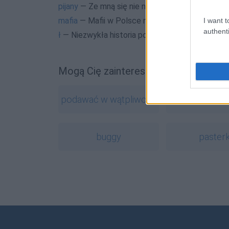
pijany
— Ze mną się nie napijesz?
mafia
— Mafii w Polsce nie było, gdyż...
I want t
authenti
ł
— Niezwykła historia polskiego ł
Mogą Cię zainteresować również hasł
podawać w wątpliwość
oboje
buggy
paster