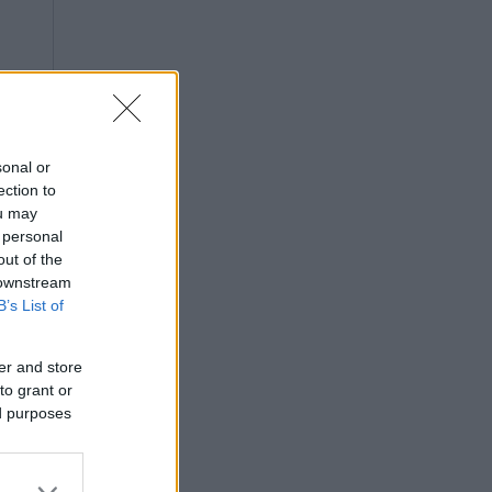
sonal or
ection to
ou may
 personal
out of the
 downstream
B’s List of
er and store
to grant or
ed purposes