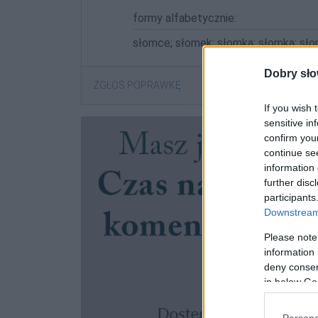
formy alfabetycznie:
słomce; słomek; słomka; słomką; sł
Dobry sło
ZGŁOŚ POPRAWKĘ
If you wish 
sensitive in
confirm you
continue se
information 
further disc
participants
Downstream 
Please note
information 
deny consent
in below Go