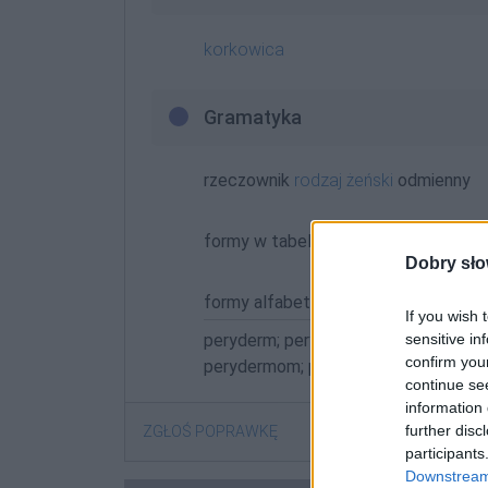
korkowica
Gramatyka
rzeczownik
rodzaj żeński
odmienny
formy w tabelce:
Dobry sło
formy alfabetycznie:
If you wish 
sensitive in
peryderm; peryderma; perydermą; pe
confirm you
perydermom; perydermy
continue se
information 
further disc
ZGŁOŚ POPRAWKĘ
participants
Downstream 