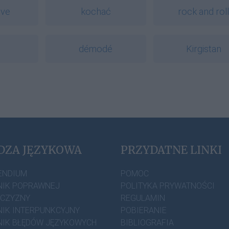
ive
kochać
rock and rol
démodé
Kirgistan
DZA JĘZYKOWA
PRZYDATNE LINKI
ENDIUM
POMOC
IK POPRAWNEJ
POLITYKA PRYWATNOŚCI
ZCZYZNY
REGULAMIN
IK INTERPUNKCYJNY
POBIERANIE
IK BŁĘDÓW JĘZYKOWYCH
BIBLIOGRAFIA