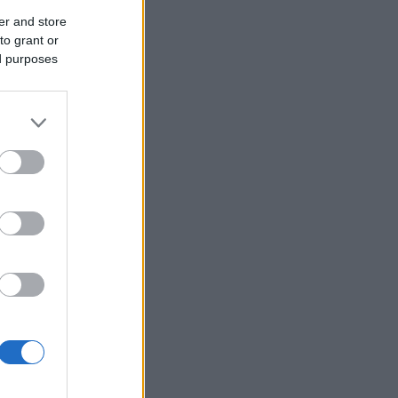
er and store
to grant or
ed purposes