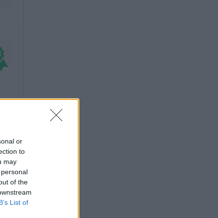
sonal or
ection to
ou may
 personal
out of the
 downstream
B’s List of