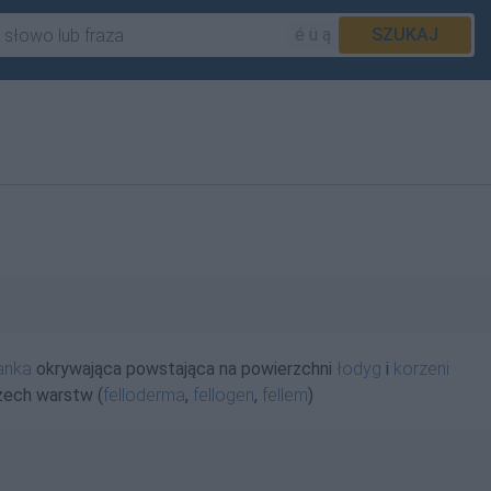
é ü ą
SZUKAJ
anka
okrywająca powstająca na powierzchni
łodyg
i
korzeni
rzech warstw (
felloderma
,
fellogen
,
fellem
)