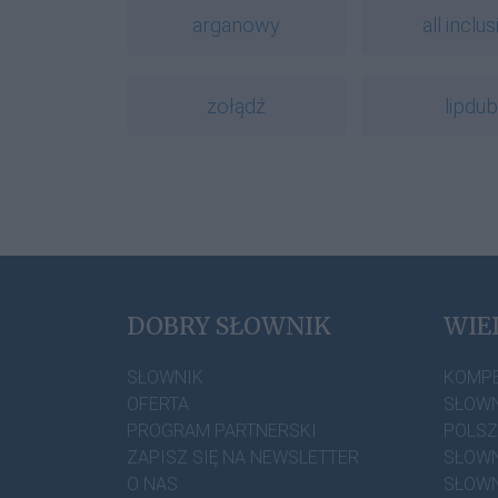
arganowy
all inclus
żołądź
lipdub
DOBRY SŁOWNIK
WIE
SŁOWNIK
KOMP
OFERTA
SŁOWN
PROGRAM PARTNERSKI
POLS
ZAPISZ SIĘ NA NEWSLETTER
SŁOWN
O NAS
SŁOWN