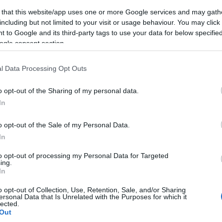
 that this website/app uses one or more Google services and may gath
including but not limited to your visit or usage behaviour. You may click 
 to Google and its third-party tags to use your data for below specifi
ogle consent section.
l Data Processing Opt Outs
o opt-out of the Sharing of my personal data.
In
o opt-out of the Sale of my Personal Data.
In
to opt-out of processing my Personal Data for Targeted
ing.
In
liwości? Brakuje czegoś w haśle?
o opt-out of Collection, Use, Retention, Sale, and/or Sharing
ersonal Data that Is Unrelated with the Purposes for which it
ują abonenci Dobrego słownika.
lected.
Out