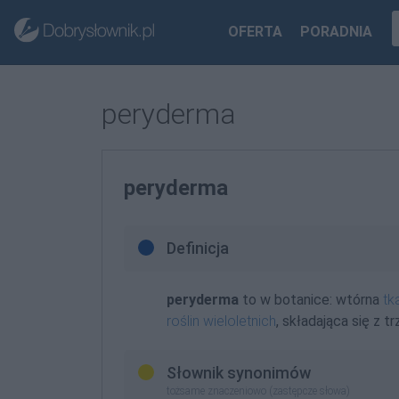
OFERTA
PORADNIA
peryderma
peryderma
Definicja
peryderma
to w botanice: wtórna
tk
roślin wieloletnich
, składająca się z t
Słownik synonimów
tożsame znaczeniowo (zastępcze słowa)