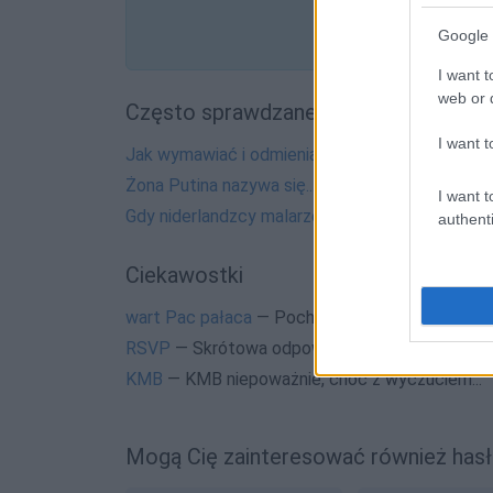
Google 
I want t
web or d
Często sprawdzane
I want t
Jak wymawiać i odmieniać nazwę
Antigua i Bar
Żona Putina nazywa się...
I want t
Gdy niderlandzcy malarze wydziwiają przy nazw
authenti
Ciekawostki
wart Pac pałaca
— Pochodzenie wyrażenia
wart
RSVP
— Skrótowa odpowiedź
KMB
— KMB niepoważnie, choć z wyczuciem...
Mogą Cię zainteresować również hasł