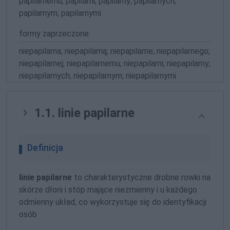
papilarnemu; papilarni; papilarny; papilarnych;
papilarnym; papilarnymi
formy zaprzeczone:
niepapilarna; niepapilarną; niepapilarne; niepapilarnego;
niepapilarnej; niepapilarnemu; niepapilarni; niepapilarny;
niepapilarnych; niepapilarnym; niepapilarnymi
1.1. linie papilarne
Definicja
linie papilarne
to charakterystyczne drobne rowki na
skórze dłoni i stóp mające niezmienny i u każdego
odmienny układ, co wykorzystuje się do identyfikacji
osób