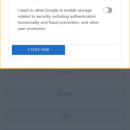
absurd
I want to allow Google to enable storage
related to security, including authentication
functionality and fraud prevention, and other
user protection.
kolumbarium
CONFIRM
Dominikana
musli
Brexit
Otto