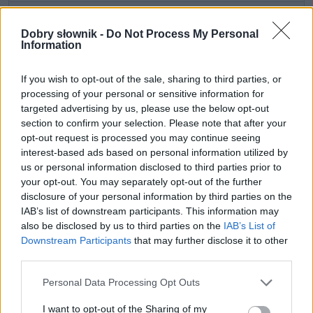
ZGŁOŚ POPRAWKĘ
Dobry słownik -
Do Not Process My Personal
Information
If you wish to opt-out of the sale, sharing to third parties, or
processing of your personal or sensitive information for
targeted advertising by us, please use the below opt-out
section to confirm your selection. Please note that after your
opt-out request is processed you may continue seeing
interest-based ads based on personal information utilized by
us or personal information disclosed to third parties prior to
your opt-out. You may separately opt-out of the further
disclosure of your personal information by third parties on the
IAB’s list of downstream participants. This information may
also be disclosed by us to third parties on the
IAB’s List of
Pozostały wątpliwości? Brakuje czegoś w haśle?
Downstream Participants
that may further disclose it to other
Zobacz, co zyskują abonenci Dobrego słownika.
third parties.
SPRAWDŹ
Please note that this website/app uses one or more Google
Personal Data Processing Opt Outs
services and may gather and store information including but
not limited to your visit or usage behaviour. You may click to
I want to opt-out of the Sharing of my