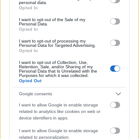
personal data.
grant or deny consent to Google and its third-party tags to
Opted In
Często sprawdzane
use your data for below specified purposes in below Google
consent section.
I want to opt-out of the Sale of my
Z punktu widzenia ilości kradzieży
— czy to poprawnie?
Personal Data.
Opted In
Warianty:
chipsy
czy
czipsy
?
Warianty: czy istnieje
kwiz
?
I want to opt-out of processing my
Personal Data for Targeted Advertising.
Opted In
Ciekawostki
I want to opt-out of Collection, Use,
Retention, Sale, and/or Sharing of my
lwia część
— Dlaczego
lwia
część?
Personal Data that Is Unrelated with the
Purposes for which it was collected.
psim swędem
— Psia historia
Opted Out
zagiąć parol
— Pochodzenie zwrotu
zagiąć parol
Google consents
I want to allow Google to enable storage
Mogą Cię zainteresować również hasła
related to analytics like cookies on web or
device identifiers in apps.
hashtag
I want to allow Google to enable storage
related to personalization.