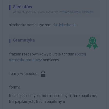
Sieć słów
wyrażenia powiązane z opisywanym (
,
)
wyrazy pokrewne
kolokacje
skarbonka semantyczna:
daktyloskopia
Gramatyka
frazem rzeczownikowy plurale tantum
rodzaj
niemęskoosobowy
odmienny
formy w tabelce:
formy:
liniach papilarnych; liniami papilarnymi; linie papilarne;
linii papilarnych; liniom papilarnym