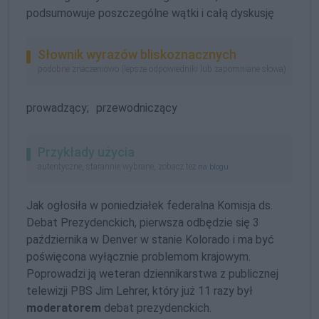
podsumowuje poszczególne wątki i całą dyskusję
Słownik wyrazów bliskoznacznych
podobne znaczeniowo (lepsze odpowiedniki lub zapomniane słowa)
prowadzący;
przewodniczący
Przykłady użycia
autentyczne, starannie wybrane, zobacz też
na blogu
Jak ogłosiła w poniedziałek federalna Komisja ds.
Debat Prezydenckich, pierwsza odbędzie się 3
października w Denver w stanie Kolorado i ma być
poświęcona wyłącznie problemom krajowym.
Poprowadzi ją weteran dziennikarstwa z publicznej
telewizji PBS Jim Lehrer, który już 11 razy był
moderatorem
debat prezydenckich.