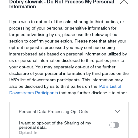
Dobry słownik -
Do Not Process My Personal
Information
Czytelników zainteresowanych nawiązaniem
współpracy z PokerTexas prosimy o kontakt
If you wish to opt-out of the sale, sharing to third parties, or
mailowy. Poszukujemy
moderatorów
forum
processing of your personal or sensitive information for
PokerTexas. Do obowiązków
moderatorów
należeć
targeted advertising by us, please use the below opt-out
section to confirm your selection. Please note that after your
będzie: moderowanie komentarzy użytkowników
opt-out request is processed you may continue seeing
forum PokerTexa, monitoring treści tworzonych
interest-based ads based on personal information utilized by
przez użytkowników forum, dbanie o merytoryczny
us or personal information disclosed to third parties prior to
kształt forum, proaktywne działanie wokół forum
your opt-out. You may separately opt-out of the further
oraz fanpage PokerTexas
disclosure of your personal information by third parties on the
IAB’s list of downstream participants. This information may
pokertexas.net, 29.12.2011
also be disclosed by us to third parties on the
IAB’s List of
Downstream Participants
that may further disclose it to other
third parties.
Każdy użytkownik ForumKolejowe.pl może
zalogować się do ilostanu (danymi z forum – ilostan
Please note that this website/app uses one or more Google
Personal Data Processing Opt Outs
services and may gather and store information including but
nie wymaga oddzielnego konta) i dodać dane. Po
not limited to your visit or usage behaviour. You may click to
I want to opt-out of the Sharing of my
akceptacji
moderatora
ilostanu pojawią się one na
personal data.
grant or deny consent to Google and its third-party tags to
karcie danego pojazdu i będą widoczne dla każdego.
Opted In
use your data for below specified purposes in below Google