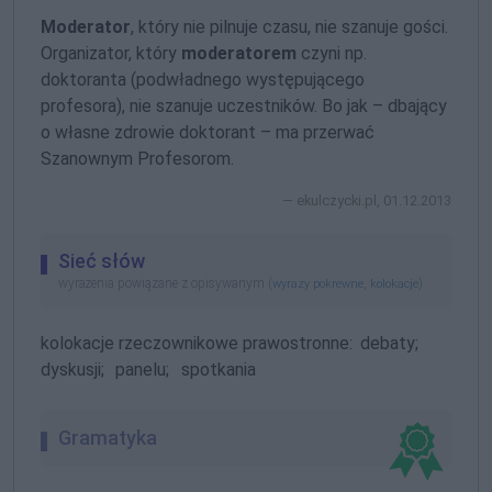
Moderator
, który nie pilnuje czasu, nie szanuje gości.
Organizator, który
moderatorem
czyni np.
doktoranta (podwładnego występującego
profesora), nie szanuje uczestników. Bo jak – dbający
o własne zdrowie doktorant – ma przerwać
Szanownym Profesorom.
ekulczycki.pl, 01.12.2013
Sieć słów
wyrażenia powiązane z opisywanym (
,
)
wyrazy pokrewne
kolokacje
kolokacje rzeczownikowe prawostronne:
debaty;
dyskusji;
panelu;
spotkania
Gramatyka