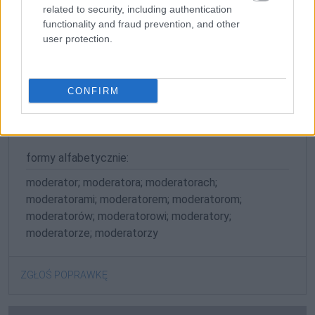
related to security, including authentication
functionality and fraud prevention, and other
Gramatyka
user protection.
rzeczownik
rodzaj męskoosobowy
odmienny
CONFIRM
formy w tabelce:
formy alfabetycznie:
moderator; moderatora; moderatorach;
moderatorami; moderatorem; moderatorom;
moderatorów; moderatorowi; moderatory;
moderatorze; moderatorzy
ZGŁOŚ POPRAWKĘ