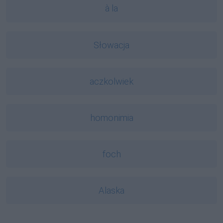
à la
Słowacja
aczkolwiek
homonimia
foch
Alaska