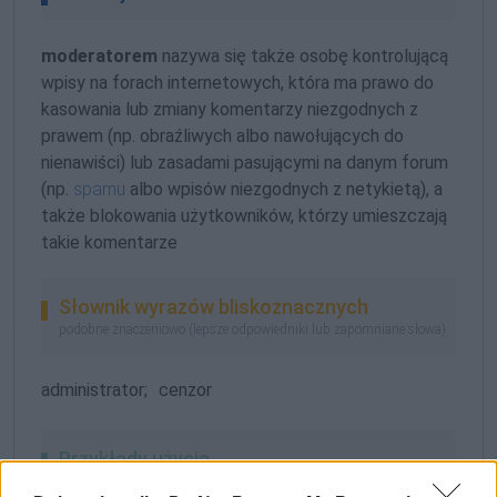
moderatorem
nazywa się także osobę kontrolującą
wpisy na forach internetowych, która ma prawo do
kasowania lub zmiany komentarzy niezgodnych z
prawem (np. obraźliwych albo nawołujących do
nienawiści) lub zasadami pasującymi na danym forum
(np.
spamu
albo wpisów niezgodnych z netykietą), a
także blokowania użytkowników, którzy umieszczają
takie komentarze
Słownik wyrazów bliskoznacznych
podobne znaczeniowo (lepsze odpowiedniki lub zapomniane słowa)
administrator;
cenzor
Przykłady użycia
autentyczne, starannie wybrane, zobacz też
na blogu