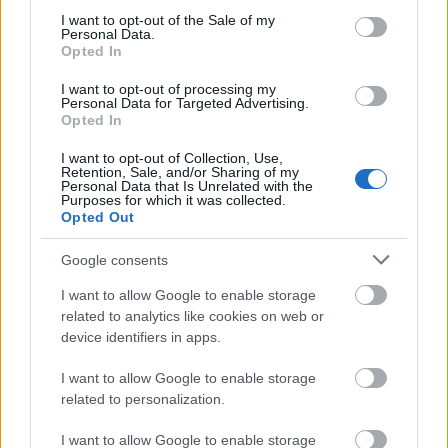
consent section.
forumkolejowe.pl, 23.12.2012
I want to opt-out of the Sale of my
Personal Data.
Opted In
Moderator
społeczności może: moderować wpisy i
I want to opt-out of processing my
Personal Data for Targeted Advertising.
komentarze, na przykład przypinać wpisy, aby je
Opted In
wyróżnić, bądź usuwać obraźliwe wpisy; zapraszać
do niej innych użytkowników; zatwierdzać prośby o
I want to opt-out of Collection, Use,
Retention, Sale, and/or Sharing of my
dołączenie; blokować i usuwać użytkowników;
Personal Data that Is Unrelated with the
edytować informacje o społeczności; zrezygnować z
Purposes for which it was collected.
Opted Out
roli
moderatora
i stać się zwykłym członkiem
społeczności.
Google consents
support.google.com, 30.09.2017
I want to allow Google to enable storage
related to analytics like cookies on web or
device identifiers in apps.
Sieć słów
wyrażenia powiązane z opisywanym (
,
)
wyrazy pokrewne
kolokacje
I want to allow Google to enable storage
related to personalization.
kolokacje rzeczownikowe prawostronne:
czatu;
forum;
grupy
I want to allow Google to enable storage