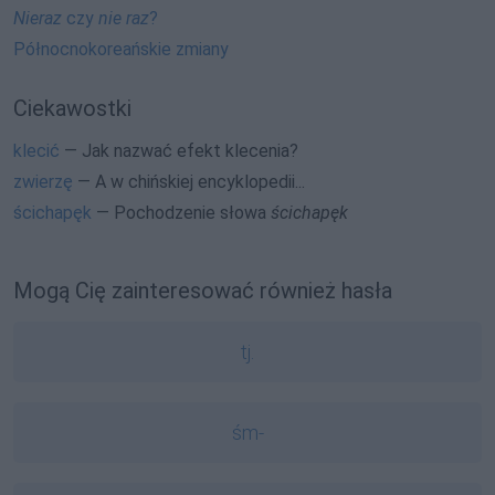
Nieraz
czy
nie raz
?
Północnokoreańskie zmiany
Ciekawostki
klecić
— Jak nazwać efekt klecenia?
zwierzę
— A w chińskiej encyklopedii...
ścichapęk
— Pochodzenie słowa
ścichapęk
Mogą Cię zainteresować również hasła
tj.
śm-