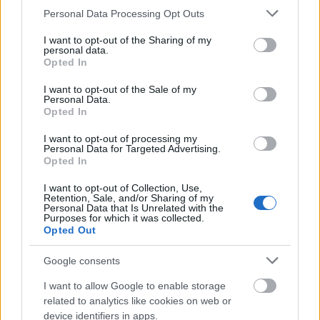
Please note that this website/app uses one or more Google
Personal Data Processing Opt Outs
Mogą Cię zainteresować również hasła
services and may gather and store information including but
not limited to your visit or usage behaviour. You may click to
I want to opt-out of the Sharing of my
personal data.
grant or deny consent to Google and its third-party tags to
aniżeliby
Opted In
use your data for below specified purposes in below Google
consent section.
I want to opt-out of the Sale of my
Personal Data.
co rok prorok
Opted In
I want to opt-out of processing my
Personal Data for Targeted Advertising.
śmigus-dyngus
Opted In
I want to opt-out of Collection, Use,
Retention, Sale, and/or Sharing of my
Personal Data that Is Unrelated with the
démodé
Purposes for which it was collected.
Opted Out
Google consents
rożen
I want to allow Google to enable storage
related to analytics like cookies on web or
device identifiers in apps.
jukka