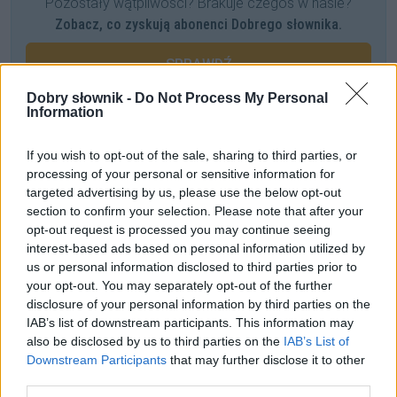
Pozostały wątpliwości? Brakuje czegoś w haśle?
Zobacz, co zyskują abonenci Dobrego słownika.
SPRAWDŹ
Dobry słownik -
Do Not Process My Personal
Information
Często sprawdzane
If you wish to opt-out of the sale, sharing to third parties, or
processing of your personal or sensitive information for
Problemy z rodzajem gramatycznym
targeted advertising by us, please use the below opt-out
Ortografia:
w porzo
czy
wporzo
?
section to confirm your selection. Please note that after your
O szyku słówka
jednak
opt-out request is processed you may continue seeing
interest-based ads based on personal information utilized by
us or personal information disclosed to third parties prior to
Ciekawostki
your opt-out. You may separately opt-out of the further
disclosure of your personal information by third parties on the
skąd
— Skąd to !
z kąd
?
IAB’s list of downstream participants. This information may
URL
— Pochodzenie nazwy
URL
also be disclosed by us to third parties on the
IAB’s List of
pleonazm
— O pleonazmach w rozmowach na blogu
Downstream Participants
that may further disclose it to other
third parties.