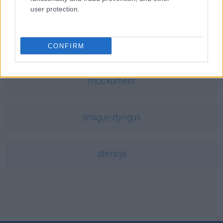
trollować
user protection.
yeti
CONFIRM
mockument
śmigus-dyngus
atencja