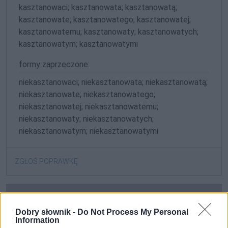
kasztanowaci; kasztanowata; kasztanowatą;
kasztanowate; kasztanowatego; kasztanowatej;
kasztanowatemu; kasztanowaty; kasztanowatych;
kasztanowatym; kasztanowatymi
formy zaprzeczone:
niekasztanowaci; niekasztanowata; niekasztanowatą;
niekasztanowate; niekasztanowatego;
niekasztanowatej; niekasztanowatemu;
niekasztanowaty; niekasztanowatych;
niekasztanowatym; niekasztanowatymi
ZGŁOŚ POPRAWKĘ
Dobry słownik -
Do Not Process My Personal
Information