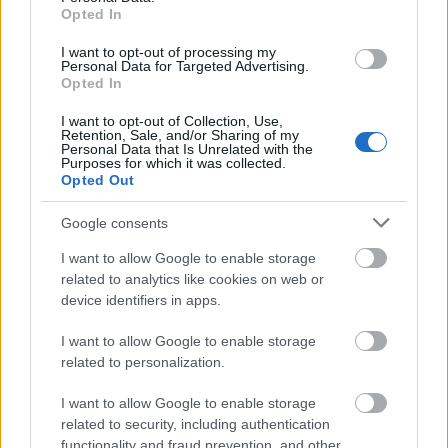
Opted In
Ciekawostki
I want to opt-out of processing my
Wenedowie
— Pochodzenie nazwy
Wenedowie
Personal Data for Targeted Advertising.
Opted In
krokodyle łzy
— Skąd ten krokodyl?
Internet
— Internetowa pułapka
I want to opt-out of Collection, Use,
Retention, Sale, and/or Sharing of my
Personal Data that Is Unrelated with the
Purposes for which it was collected.
Opted Out
Mogą Cię zainteresować również hasła
Google consents
toreador
I want to allow Google to enable storage
related to analytics like cookies on web or
device identifiers in apps.
tabloid
I want to allow Google to enable storage
related to personalization.
zadek
I want to allow Google to enable storage
related to security, including authentication
functionality and fraud prevention, and other