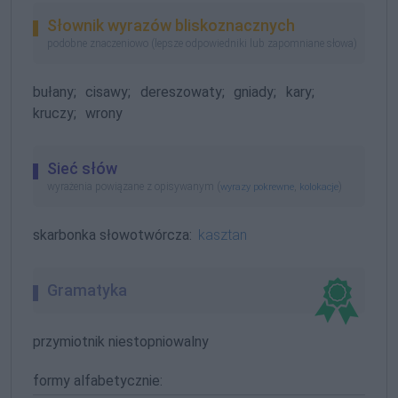
Słownik wyrazów bliskoznacznych
podobne znaczeniowo (lepsze odpowiedniki lub zapomniane słowa)
bułany;
cisawy;
dereszowaty;
gniady;
kary;
kruczy;
wrony
Sieć słów
wyrażenia powiązane z opisywanym (
,
)
wyrazy pokrewne
kolokacje
skarbonka słowotwórcza:
kasztan
Gramatyka
przymiotnik niestopniowalny
formy alfabetycznie: