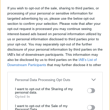
If you wish to opt-out of the sale, sharing to third parties, or
processing of your personal or sensitive information for
targeted advertising by us, please use the below opt-out
section to confirm your selection. Please note that after your
opt-out request is processed you may continue seeing
interest-based ads based on personal information utilized by
us or personal information disclosed to third parties prior to
Pozostały wątpliwości? Brakuje czegoś w haśle?
your opt-out. You may separately opt-out of the further
Zobacz, co zyskują abonenci Dobrego słownika.
disclosure of your personal information by third parties on the
IAB’s list of downstream participants. This information may
SPRAWDŹ
also be disclosed by us to third parties on the
IAB’s List of
Downstream Participants
that may further disclose it to other
third parties.
Często sprawdzane
Please note that this website/app uses one or more Google
Personal Data Processing Opt Outs
services and may gather and store information including but
Odmiana:
faryzeusze
czy
faryzeuszowie
not limited to your visit or usage behaviour. You may click to
I want to opt-out of the Sharing of my
personal data.
grant or deny consent to Google and its third-party tags to
Odmiana:
karabinu
czy
karabina
?
Opted In
use your data for below specified purposes in below Google
Odmiana:
sierot
czy
sierót
?
consent section.
I want to opt-out of the Sale of my
Personal Data.