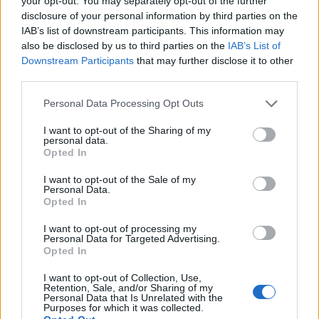
your opt-out. You may separately opt-out of the further
O poprawnej i niezałganej odmianie
disclosure of your personal information by third parties on the
Czy
derby
sportowe się odmienia(ją)? I jakiego są rodzaju?
IAB’s list of downstream participants. This information may
Problemy z jaskinią i spójnikiem
also be disclosed by us to third parties on the
IAB’s List of
Downstream Participants
that may further disclose it to other
third parties.
Ciekawostki
Please note that this website/app uses one or more Google
Personal Data Processing Opt Outs
zwierzę
— A w chińskiej encyklopedii...
services and may gather and store information including but
dominować
— Dominować nad minami
not limited to your visit or usage behaviour. You may click to
I want to opt-out of the Sharing of my
personal data.
grant or deny consent to Google and its third-party tags to
klimat
— Taki mamy klimat
Opted In
use your data for below specified purposes in below Google
consent section.
I want to opt-out of the Sale of my
Personal Data.
Mogą Cię zainteresować również hasła
Opted In
I want to opt-out of processing my
szekla
Personal Data for Targeted Advertising.
Opted In
I want to opt-out of Collection, Use,
Retention, Sale, and/or Sharing of my
ohar
Personal Data that Is Unrelated with the
Purposes for which it was collected.