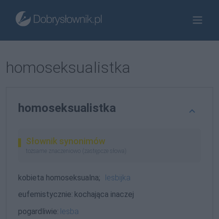
homoseksualistka
homoseksualistka
Słownik synonimów
tożsame znaczeniowo (zastępcze słowa)
kobieta homoseksualna;
lesbijka
eufemistycznie:
kochająca inaczej
pogardliwie:
lesba