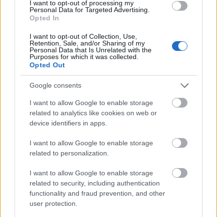
I want to opt-out of processing my
Personal Data for Targeted Advertising.
książka
— Czytać czy nie czytać?
Opted In
I want to opt-out of Collection, Use,
Retention, Sale, and/or Sharing of my
Mogą Cię zainteresować również hasła
Personal Data that Is Unrelated with the
Purposes for which it was collected.
Opted Out
środkowojęzykowy
Google consents
I want to allow Google to enable storage
zzuć
related to analytics like cookies on web or
device identifiers in apps.
I want to allow Google to enable storage
cyrylica
related to personalization.
I want to allow Google to enable storage
Kirgistan
related to security, including authentication
functionality and fraud prevention, and other
user protection.
Ukraina