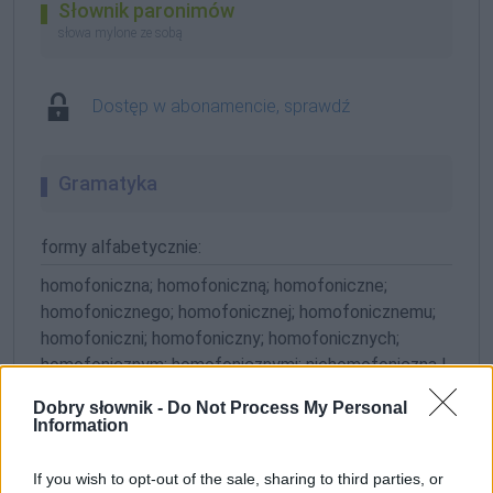
Słownik paronimów
słowa mylone ze sobą
Dostęp w abonamencie, sprawdź
Gramatyka
formy alfabetycznie:
homofoniczna; homofoniczną; homofoniczne;
homofonicznego; homofonicznej; homofonicznemu;
homofoniczni; homofoniczny; homofonicznych;
homofonicznym; homofonicznymi; niehomofoniczna |
pokaż wszystkie formy
Dobry słownik -
Do Not Process My Personal
Information
ZGŁOŚ POPRAWKĘ
If you wish to opt-out of the sale, sharing to third parties, or