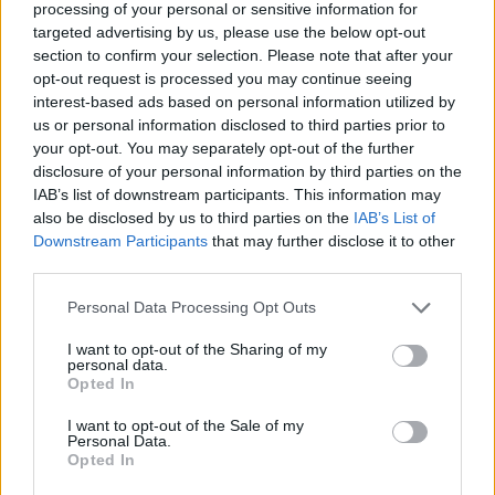
processing of your personal or sensitive information for
targeted advertising by us, please use the below opt-out
Pozostały wątpliwości? Brakuje czegoś w haśle?
section to confirm your selection. Please note that after your
opt-out request is processed you may continue seeing
Zobacz, co zyskują abonenci Dobrego słownika.
interest-based ads based on personal information utilized by
us or personal information disclosed to third parties prior to
SPRAWDŹ
your opt-out. You may separately opt-out of the further
disclosure of your personal information by third parties on the
IAB’s list of downstream participants. This information may
also be disclosed by us to third parties on the
IAB’s List of
Często sprawdzane
Downstream Participants
that may further disclose it to other
third parties.
Dobrze się uspokoić
Kiedy
tego Apolla
, kiedy
tego Apollona
, kiedy
tego Apollo
,
Please note that this website/app uses one or more Google
Personal Data Processing Opt Outs
services and may gather and store information including but
czyli jeszcze o odmianie imienia
Apollo
not limited to your visit or usage behaviour. You may click to
I want to opt-out of the Sharing of my
Które
u
do widelca?
personal data.
grant or deny consent to Google and its third-party tags to
Opted In
use your data for below specified purposes in below Google
Ciekawostki
consent section.
I want to opt-out of the Sale of my
Personal Data.
Opted In
wolof
— Można się dogadać
słownik
— A na blogu