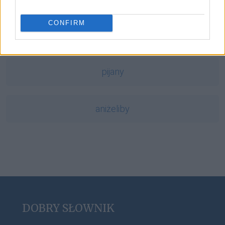
CONFIRM
wymowa
pijany
aniżeliby
DOBRY SŁOWNIK