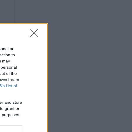
sonal or
ection to
ou may
 personal
out of the
 downstream
B’s List of
er and store
to grant or
ed purposes