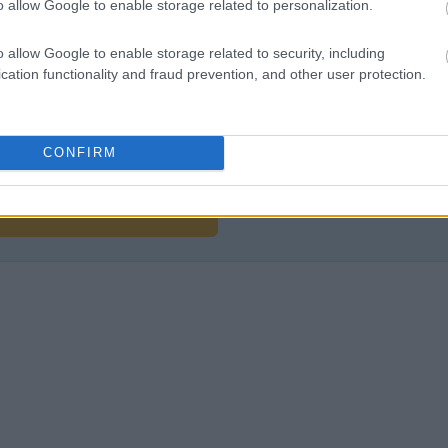
o allow Google to enable storage related to personalization.
o allow Google to enable storage related to security, including
cation functionality and fraud prevention, and other user protection.
liwości? Brakuje czegoś w haśle?
ują abonenci Dobrego słownika.
CONFIRM
SPRAWDŹ
?