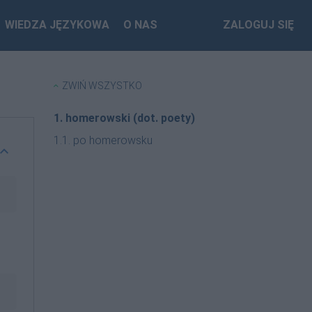
WIEDZA JĘZYKOWA
O NAS
ZALOGUJ SIĘ
ZWIŃ WSZYSTKO
1. homerowski (dot. poety)
1.1. po homerowsku