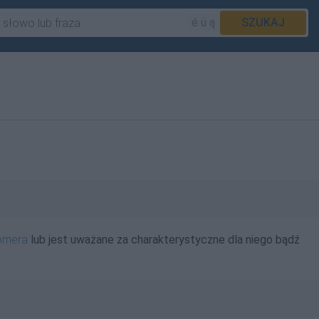
é ü ą
SZUKAJ
omera
lub jest uważane za charakterystyczne dla niego bądź