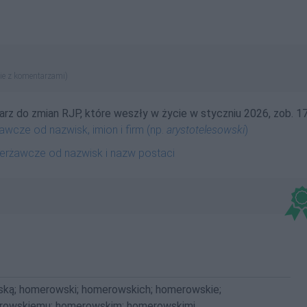
ie z komentarzami)
tarz do zmian RJP, które weszły w życie w styczniu 2026, zob. 17
żawcze od nazwisk, imion i firm (np.
arystotelesowski
)
zierżawcze od nazwisk i nazw postaci
ą; homerowski; homerowskich; homerowskie;
erowskiemu; homerowskim; homerowskimi