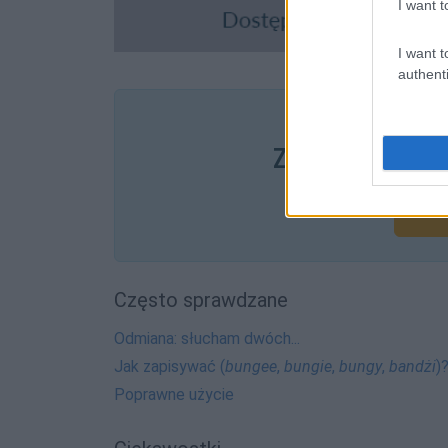
I want t
I want t
authenti
Pozostały wątp
Zobacz, co zysk
Często sprawdzane
Odmiana: słucham dwóch...
Jak zapisywać (
bungee
,
bungie
,
bungy
,
bandżi
)
Poprawne użycie