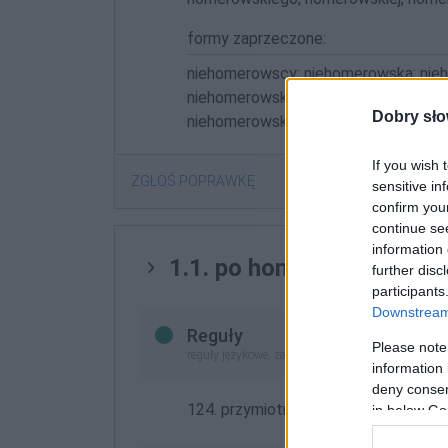
formy zaprzeczone:
niehomerowscy; niehomerowska; nie
niehomerowskie; niehomerowskiego; 
Dobry sło
niehomerowskimi
If you wish 
ZGŁOŚ POPRAWKĘ
sensitive in
confirm you
continue se
information 
1.1. po homerowsku
further disc
participants
Downstream 
Reguły
Please note
reguły językowe, zasady pisowni (nowe opracowan
information 
deny consent
124. przymiotniki i przysłówki:
wyraże
in below Go