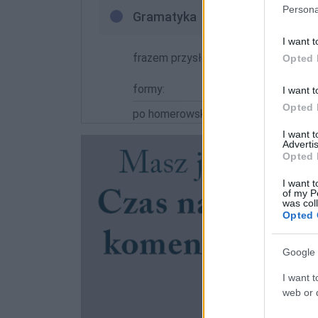
Persona
Gramatyka
I want t
frazem przysłówkowy
Opted 
formy:
I want t
Opted 
po homerowsku
I want 
Advertis
Opted 
I want t
of my P
was col
Opted 
Google 
I want t
web or d