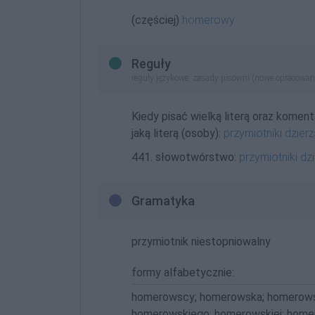
(częściej)
homerowy
Reguły
reguły językowe, zasady pisowni (nowe opracowan
Kiedy pisać wielką literą oraz komen
jaką literą (osoby):
przymiotniki dzier
441. słowotwórstwo:
przymiotniki d
Gramatyka
przymiotnik niestopniowalny
formy alfabetycznie:
homerowscy; homerowska; homerowsk
homerowskiego; homerowskiej; hom