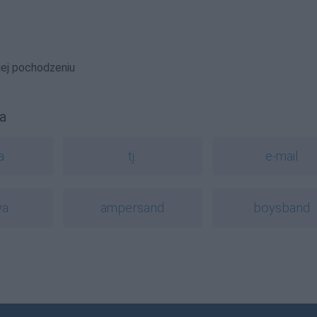
jej pochodzeniu
a
a
tj.
e-mail
a
ampersand
boysband