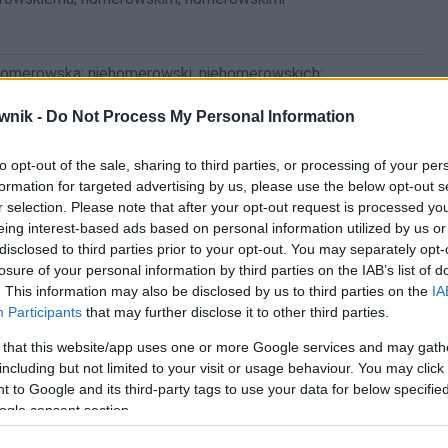
homerowską; niehomerowski; niehomerowskich;
niehomerowskiej; niehomerowskiemu; niehomerowskim;
wnik -
Do Not Process My Personal Information
to opt-out of the sale, sharing to third parties, or processing of your per
formation for targeted advertising by us, please use the below opt-out s
r selection. Please note that after your opt-out request is processed y
eing interest-based ads based on personal information utilized by us or
disclosed to third parties prior to your opt-out. You may separately opt-
losure of your personal information by third parties on the IAB’s list of
. This information may also be disclosed by us to third parties on the
IA
Participants
that may further disclose it to other third parties.
 that this website/app uses one or more Google services and may gath
ie z komentarzami)
including but not limited to your visit or usage behaviour. You may click 
 to Google and its third-party tags to use your data for below specifi
nia przysłówkowe typu
po ...-sku
,
po ...-cku
,
po ...-dzku
ogle consent section.