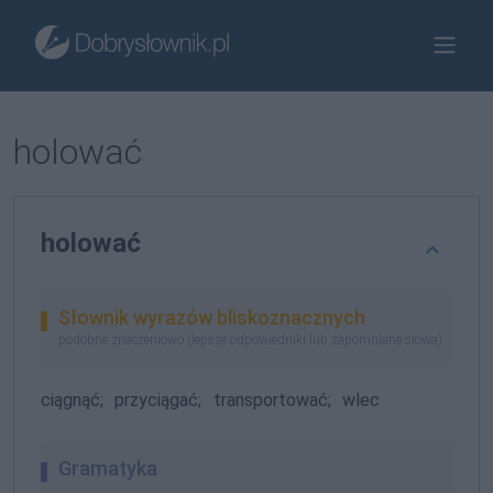
holować
holować
Słownik wyrazów bliskoznacznych
podobne znaczeniowo (lepsze odpowiedniki lub zapomniane słowa)
ciągnąć;
przyciągać;
transportować;
wlec
Gramatyka