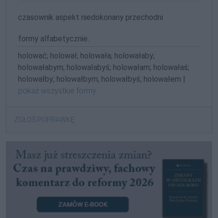
czasownik aspekt niedokonany przechodni
formy alfabetycznie:
holować; holował; holowała; holowałaby;
holowałabym; holowałabyś; holowałam; holowałaś;
holowałby; holowałbym; holowałbyś; holowałem |
pokaż wszystkie formy
ZGŁOŚ POPRAWKĘ