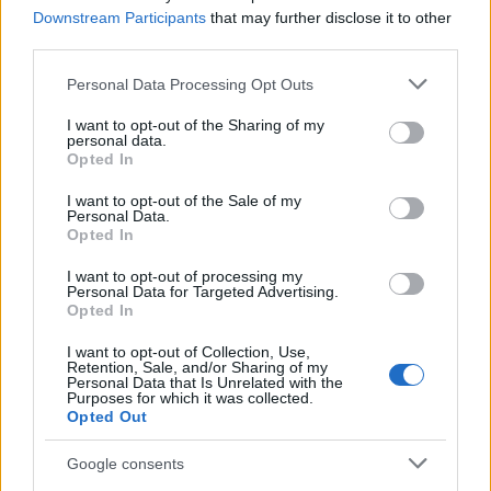
triumwirat
Downstream Participants
that may further disclose it to other
third parties.
ambicja
— Ambicje nadambitnych
shot
— Byczy strzał. O nazwach shotów
Please note that this website/app uses one or more Google
Personal Data Processing Opt Outs
services and may gather and store information including but
not limited to your visit or usage behaviour. You may click to
I want to opt-out of the Sharing of my
personal data.
grant or deny consent to Google and its third-party tags to
Mogą Cię zainteresować również hasła
Opted In
use your data for below specified purposes in below Google
consent section.
I want to opt-out of the Sale of my
affluenza
Personal Data.
Opted In
I want to opt-out of processing my
Personal Data for Targeted Advertising.
peryferie
Opted In
I want to opt-out of Collection, Use,
Retention, Sale, and/or Sharing of my
wykłuć
Personal Data that Is Unrelated with the
Purposes for which it was collected.
Opted Out
kagańcowy
Google consents