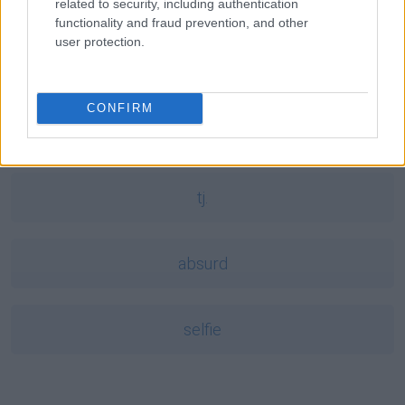
related to security, including authentication
functionality and fraud prevention, and other
user protection.
Otto
CONFIRM
Bóg
tj.
absurd
selfie