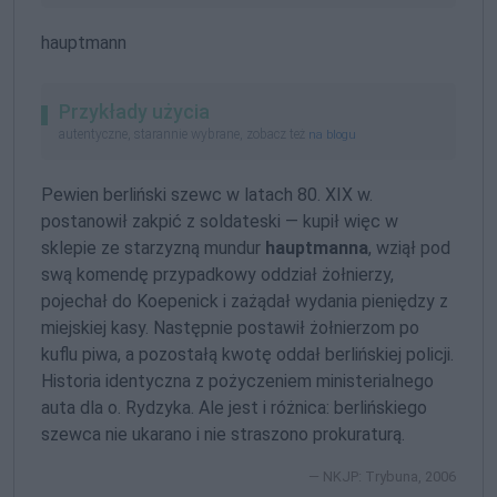
hauptmann
Przykłady użycia
autentyczne, starannie wybrane, zobacz też
na blogu
Pewien berliński szewc w latach 80. XIX w.
postanowił zakpić z soldateski — kupił więc w
sklepie ze starzyzną mundur
hauptmanna
, wziął pod
swą komendę przypadkowy oddział żołnierzy,
pojechał do Koepenick i zażądał wydania pieniędzy z
miejskiej kasy. Następnie postawił żołnierzom po
kuflu piwa, a pozostałą kwotę oddał berlińskiej policji.
Historia identyczna z pożyczeniem ministerialnego
auta dla o. Rydzyka. Ale jest i różnica: berlińskiego
szewca nie ukarano i nie straszono prokuraturą.
NKJP: Trybuna, 2006