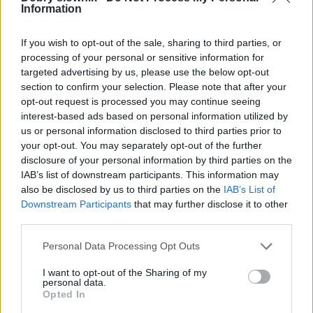
Information
If you wish to opt-out of the sale, sharing to third parties, or
processing of your personal or sensitive information for
targeted advertising by us, please use the below opt-out
section to confirm your selection. Please note that after your
opt-out request is processed you may continue seeing
interest-based ads based on personal information utilized by
us or personal information disclosed to third parties prior to
your opt-out. You may separately opt-out of the further
Pozostały wątpliwości? Brakuje czegoś w haśle?
disclosure of your personal information by third parties on the
Zobacz, co zyskują abonenci Dobrego słownika.
IAB’s list of downstream participants. This information may
also be disclosed by us to third parties on the
IAB’s List of
SPRAWDŹ
Downstream Participants
that may further disclose it to other
third parties.
Please note that this website/app uses one or more Google
Personal Data Processing Opt Outs
services and may gather and store information including but
Często sprawdzane
not limited to your visit or usage behaviour. You may click to
I want to opt-out of the Sharing of my
personal data.
grant or deny consent to Google and its third-party tags to
Odmiana:
filtru
czy
filtra
?
Opted In
use your data for below specified purposes in below Google
Odmiana:
trzasnąć
w czasie przeszłym