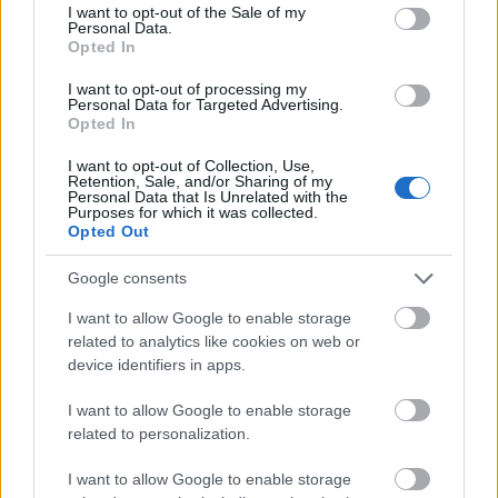
consent section.
I want to opt-out of the Sale of my
Nowe czasy, nowe żony i synowe
Personal Data.
Opted In
Ciekawostki
I want to opt-out of processing my
Personal Data for Targeted Advertising.
Opted In
biustonosz
— Pochodzenie wyrazu
biustonosz
Sfinks
— Jak brzmiała zagadka Sfinksa?
I want to opt-out of Collection, Use,
Retention, Sale, and/or Sharing of my
synonim
— A na blogu
Personal Data that Is Unrelated with the
Purposes for which it was collected.
Opted Out
Mogą Cię zainteresować również hasła
Google consents
I want to allow Google to enable storage
asekuracja
related to analytics like cookies on web or
device identifiers in apps.
I want to allow Google to enable storage
Alaska
related to personalization.
I want to allow Google to enable storage
elf