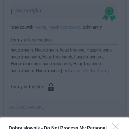
Gramatyka
rzeczownik
rodzaj męskoosobowy
odmienny
formy alfabetycznie:
hauptmann; Hauptmann; hauptmanna; Hauptmanna;
hauptmannach; Hauptmannach; hauptmannami;
Hauptmannami; hauptmannem; Hauptmannem;
hauptmanni; Hauptmanni |
pokaż wszystkie formy
formy w tabelce:
ZGŁOŚ POPRAWKĘ
Dobry słownik -
Do Not Process My Personal