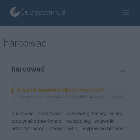
harcować
harcować
Słownik wyrazów bliskoznacznych
podobne znaczeniowo (lepsze odpowiedniki lub zapomniane słowa)
buszować;
dokazywać;
grasować;
hasać;
hulać;
poczynać sobie śmiało;
rozbijać się;
swawolić;
urządzać harce;
używać sobie;
wyprawiać brewerie