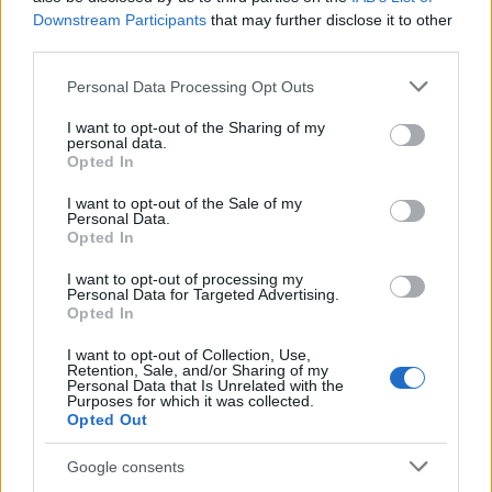
Downstream Participants
that may further disclose it to other
upiększać
— Upiękrzać
third parties.
domówka
— Dawne domówki
Please note that this website/app uses one or more Google
spam
— Żartobliwie
Personal Data Processing Opt Outs
services and may gather and store information including but
not limited to your visit or usage behaviour. You may click to
I want to opt-out of the Sharing of my
personal data.
grant or deny consent to Google and its third-party tags to
Mogą Cię zainteresować również hasła
Opted In
use your data for below specified purposes in below Google
consent section.
I want to opt-out of the Sale of my
event
Personal Data.
Opted In
I want to opt-out of processing my
Personal Data for Targeted Advertising.
Iwo
Opted In
I want to opt-out of Collection, Use,
Retention, Sale, and/or Sharing of my
projekt
Personal Data that Is Unrelated with the
Purposes for which it was collected.
Opted Out
Ukraina
Google consents