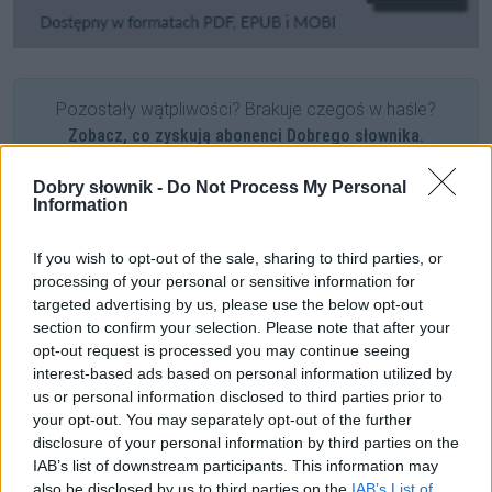
Pozostały wątpliwości? Brakuje czegoś w haśle?
Zobacz, co zyskują abonenci Dobrego słownika.
SPRAWDŹ
Dobry słownik -
Do Not Process My Personal
Information
If you wish to opt-out of the sale, sharing to third parties, or
Często sprawdzane
processing of your personal or sensitive information for
targeted advertising by us, please use the below opt-out
Ach, uwaga na błąd
section to confirm your selection. Please note that after your
opt-out request is processed you may continue seeing
Składnia:
ani mi się waż psuć zabawy
czy
ani mi się waż
interest-based ads based on personal information utilized by
psuć zabawę
?
us or personal information disclosed to third parties prior to
Odmiana:
bilardu
czy
bilarda
?
your opt-out. You may separately opt-out of the further
disclosure of your personal information by third parties on the
IAB’s list of downstream participants. This information may
Ciekawostki
also be disclosed by us to third parties on the
IAB’s List of