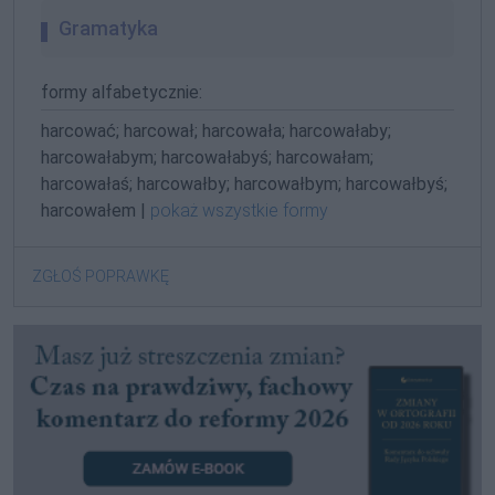
Gramatyka
formy alfabetycznie:
harcować; harcował; harcowała; harcowałaby;
harcowałabym; harcowałabyś; harcowałam;
harcowałaś; harcowałby; harcowałbym; harcowałbyś;
harcowałem |
pokaż wszystkie formy
ZGŁOŚ POPRAWKĘ