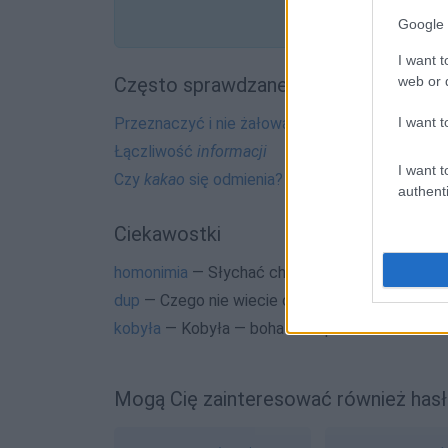
Google 
I want t
web or d
Często sprawdzane
I want t
Przeznaczyć i nie żałować
Łączliwość
informacji
I want t
Czy
kakao
się odmienia?
authenti
Ciekawostki
homonimia
— Słychać chrupanie? To żonę zazdr
dup
— Czego nie wiecie o dupiu
kobyła
— Kobyła — bohaterka palindromów
Mogą Cię zainteresować również hasł