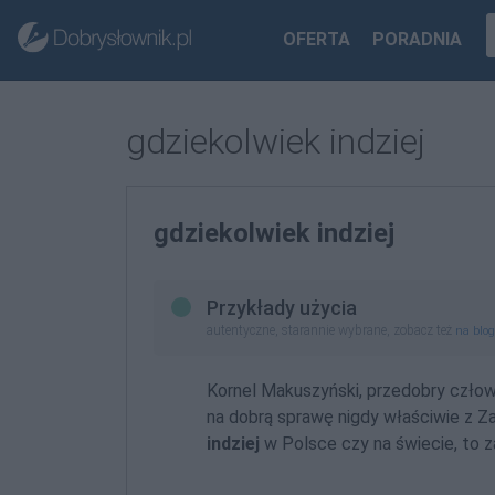
OFERTA
PORADNIA
gdziekolwiek indziej
gdziekolwiek indziej
Przykłady użycia
autentyczne, starannie wybrane, zobacz też
na blo
Kornel Makuszyński, przedobry człowi
na dobrą sprawę nigdy właściwie z Z
indziej
w Polsce czy na świecie, to