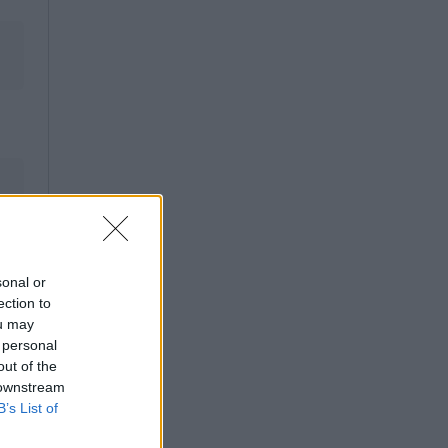
sonal or
ection to
ou may
 personal
out of the
 downstream
B’s List of