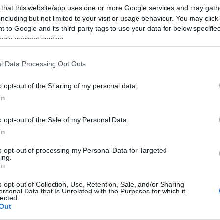
 that this website/app uses one or more Google services and may gath
including but not limited to your visit or usage behaviour. You may click 
 to Google and its third-party tags to use your data for below specifi
ogle consent section.
l Data Processing Opt Outs
o opt-out of the Sharing of my personal data.
In
o opt-out of the Sale of my Personal Data.
In
to opt-out of processing my Personal Data for Targeted
ing.
In
liwości? Brakuje czegoś w haśle?
o opt-out of Collection, Use, Retention, Sale, and/or Sharing
ują abonenci Dobrego słownika.
ersonal Data that Is Unrelated with the Purposes for which it
lected.
Out
SPRAWDŹ