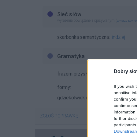
Sieć słów
wyrażenia powiązane z opisywanym (
wyrazy pokr
skarbonka semantyczna:
indziej
Gramatyka
Dobry sło
frazem przysłówkowy
If you wish 
formy:
sensitive in
gdziekolwiek indziej
confirm you
continue se
information 
ZGŁOŚ POPRAWKĘ
further disc
participants
Downstream 