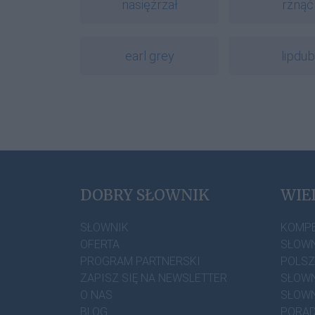
nasięźrzał
rżnąć
earl grey
lipdub
DOBRY SŁOWNIK
WIE
SŁOWNIK
KOMP
OFERTA
SŁOWN
PROGRAM PARTNERSKI
POLS
ZAPISZ SIĘ NA NEWSLETTER
SŁOWN
O NAS
SŁOWN
BLOG
PORAD