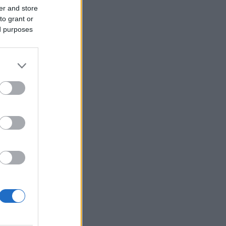
er and store
to grant or
ed purposes