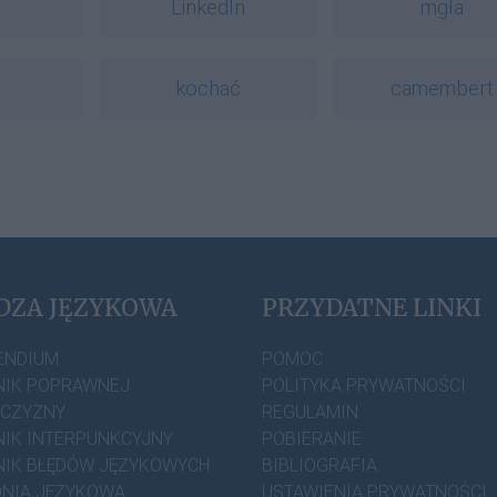
LinkedIn
mgła
kochać
camembert
DZA JĘZYKOWA
PRZYDATNE LINKI
ENDIUM
POMOC
IK POPRAWNEJ
POLITYKA PRYWATNOŚCI
ZCZYZNY
REGULAMIN
IK INTERPUNKCYJNY
POBIERANIE
IK BŁĘDÓW JĘZYKOWYCH
BIBLIOGRAFIA
NIA JĘZYKOWA
USTAWIENIA PRYWATNOŚCI