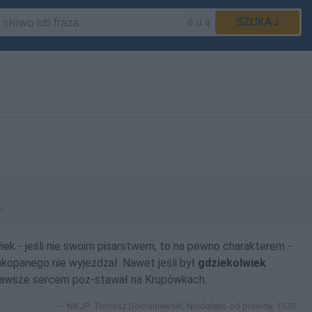
é ü ą
SZUKAJ
gu
ek - jeśli nie swoim pisarstwem, to na pewno charakterem -
akopanego nie wyjeżdżał. Nawet jeśli był
gdziekolwiek
 zawsze sercem
poz-stawał
na Krupówkach.
NKJP: Tomasz Domaniewski, Niedaleko od prawdy, 1978