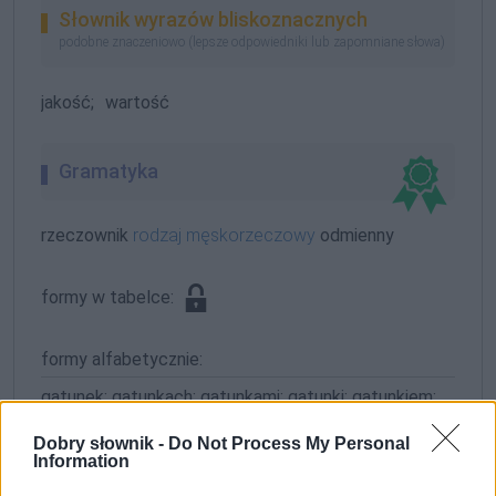
Słownik wyrazów bliskoznacznych
podobne znaczeniowo (lepsze odpowiedniki lub zapomniane słowa)
jakość;
wartość
Gramatyka
rzeczownik
rodzaj męskorzeczowy
odmienny
formy w tabelce:
formy alfabetycznie:
gatunek; gatunkach; gatunkami; gatunki; gatunkiem;
gatunkom; gatunków; gatunkowi; gatunku
Dobry słownik -
Do Not Process My Personal
Information
ZGŁOŚ POPRAWKĘ