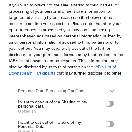
If you wish to opt-out of the sale, sharing to third parties, or
processing of your personal or sensitive information for
targeted advertising by us, please use the below opt-out
3. gatunek
(w biologii)
section to confirm your selection. Please note that after your
opt-out request is processed you may continue seeing
interest-based ads based on personal information utilized by
us or personal information disclosed to third parties prior to
Definicja
your opt-out. You may separately opt-out of the further
disclosure of your personal information by third parties on the
gatunek
to jednostka klasyfikacyjna w biologii,
IAB’s list of downstream participants. This information may
also be disclosed by us to third parties on the
IAB’s List of
tworząca zbiór podobnych osobników, które w
Downstream Participants
that may further disclose it to other
naturze mogą się ze sobą swobodnie krzyżować,
third parties.
dając
płodne
potomstwo; osobniki te mają ponadto
wspólnego
przodka
Please note that this website/app uses one or more Google
Personal Data Processing Opt Outs
services and may gather and store information including but
not limited to your visit or usage behaviour. You may click to
I want to opt-out of the Sharing of my
Słownik wyrazów bliskoznacznych
personal data.
grant or deny consent to Google and its third-party tags to
Opted In
podobne znaczeniowo (lepsze odpowiedniki lub zapomniane słowa)
use your data for below specified purposes in below Google
consent section.
I want to opt-out of the Sale of my
Personal Data.
rasa
Opted In