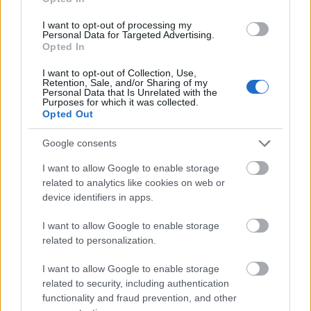
I want to opt-out of processing my
Sieć słów
Personal Data for Targeted Advertising.
Opted In
wyrażenia powiązane z opisywanym (
,
)
wyrazy pokrewne
kolokacje
I want to opt-out of Collection, Use,
Retention, Sale, and/or Sharing of my
przymiotnik:
wewnątrzgatunkowy
Personal Data that Is Unrelated with the
Purposes for which it was collected.
Opted Out
Gramatyka
Google consents
I want to allow Google to enable storage
rzeczownik
rodzaj męskorzeczowy
odmienny
related to analytics like cookies on web or
device identifiers in apps.
formy w tabelce:
I want to allow Google to enable storage
related to personalization.
formy alfabetycznie:
I want to allow Google to enable storage
gatunek; gatunkach; gatunkami; gatunki; gatunkiem;
related to security, including authentication
gatunkom; gatunków; gatunkowi; gatunku
functionality and fraud prevention, and other