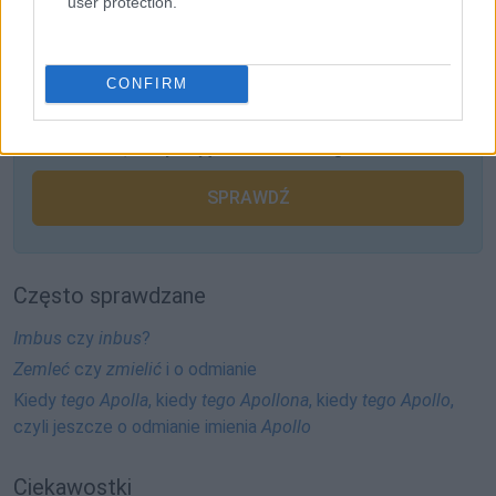
user protection.
ZGŁOŚ POPRAWKĘ
CONFIRM
Pozostały wątpliwości? Brakuje czegoś w haśle?
Zobacz, co zyskują abonenci Dobrego słownika.
SPRAWDŹ
Często sprawdzane
Imbus
czy
inbus
?
Zemleć
czy
zmielić
i o odmianie
Kiedy
tego Apolla
, kiedy
tego Apollona
, kiedy
tego Apollo
,
czyli jeszcze o odmianie imienia
Apollo
Ciekawostki