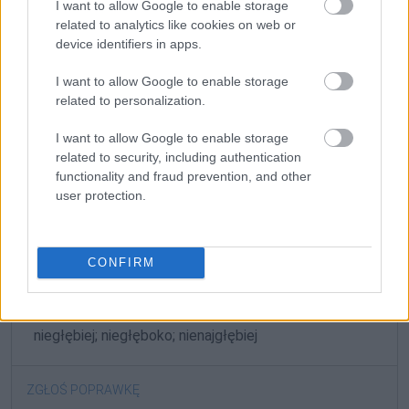
przymiotnik:
głęboki
I want to allow Google to enable storage
related to analytics like cookies on web or
device identifiers in apps.
Gramatyka
I want to allow Google to enable storage
related to personalization.
przysłówek odprzymiotnikowy; stopniowalny
syntetycznie
(...-ej, naj-...-ej)
I want to allow Google to enable storage
related to security, including authentication
functionality and fraud prevention, and other
formy w tabelce:
user protection.
formy alfabetycznie:
CONFIRM
głębiej; głęboko; najgłębiej
formy zaprzeczone:
niegłębiej; niegłęboko; nienajgłębiej
ZGŁOŚ POPRAWKĘ