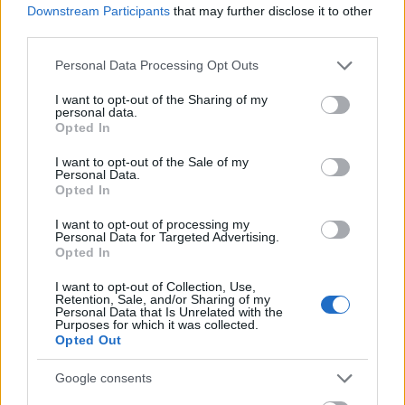
Downstream Participants
that may further disclose it to other
bardzo;
dogłębnie;
mocno;
prawdziwie
third parties.
Please note that this website/app uses one or more Google
Personal Data Processing Opt Outs
Przykłady użycia
services and may gather and store information including but
autentyczne, starannie wybrane, zobacz też
not limited to your visit or usage behaviour. You may click to
I want to opt-out of the Sharing of my
na blogu
personal data.
grant or deny consent to Google and its third-party tags to
Opted In
use your data for below specified purposes in below Google
— Nasze państwo wciąż w porwaniach rodzicielskich
consent section.
I want to opt-out of the Sale of my
nie widzi małego człowieka. Widzi enigmatyczne
Personal Data.
„sprawy rodzinne”, w które nigdy nie wypadało się
Opted In
specjalnie wtrącać. Naprawdę
głęboko
współczuję
I want to opt-out of processing my
osobom, które w Polsce znalazły się w takiej sytuacji
Personal Data for Targeted Advertising.
Opted In
— podkreśla.
I want to opt-out of Collection, Use,
Katarzyna Nowicka, Wprost, 17 maja 2015, s. 37
Retention, Sale, and/or Sharing of my
Personal Data that Is Unrelated with the
Purposes for which it was collected.
Sieć słów
Opted Out
wyrażenia powiązane z opisywanym (
,
)
wyrazy pokrewne
kolokacje
Google consents