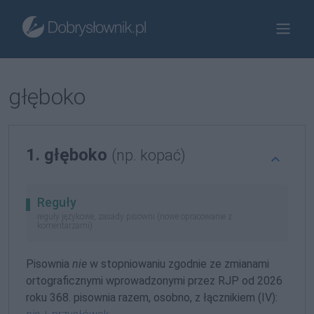
głęboko
1. głęboko
(np. kopać)
Reguły
reguły językowe, zasady pisowni (nowe opracowanie z
komentarzami)
Pisownia
nie
w stopniowaniu zgodnie ze zmianami
ortograficznymi wprowadzonymi przez RJP od 2026
roku 368. pisownia razem, osobno, z łącznikiem (IV):