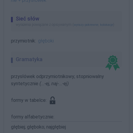
nie
+ przysłówek
Sieć słów
wyrażenia powiązane z opisywanym (
,
)
wyrazy pokrewne
kolokacje
przymiotnik:
głęboki
Gramatyka
przysłówek odprzymiotnikowy; stopniowalny
syntetycznie
(...-ej, naj-...-ej)
formy w tabelce:
formy alfabetycznie:
głębiej; głęboko; najgłębiej