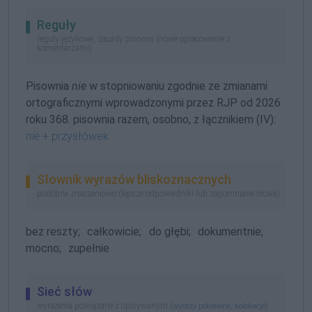
Reguły
reguły językowe, zasady pisowni (nowe opracowanie z
komentarzami)
Pisownia
nie
w stopniowaniu zgodnie ze zmianami
ortograficznymi wprowadzonymi przez RJP od 2026
roku 368. pisownia razem, osobno, z łącznikiem (IV):
nie
+ przysłówek
Słownik wyrazów bliskoznacznych
podobne znaczeniowo (lepsze odpowiedniki lub zapomniane słowa)
bez reszty;
całkowicie;
do głębi;
dokumentnie;
mocno;
zupełnie
Sieć słów
wyrażenia powiązane z opisywanym (
,
)
wyrazy pokrewne
kolokacje