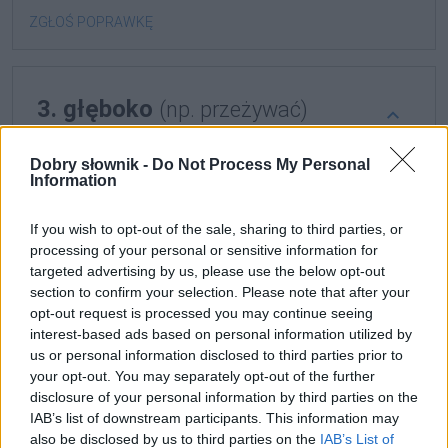
ZGŁOŚ POPRAWKĘ
3. głęboko
(np. przeżywać)
Dobry słownik -
Do Not Process My Personal
Reguły
Information
reguły językowe, zasady pisowni (nowe opracowanie z
komentarzami)
If you wish to opt-out of the sale, sharing to third parties, or
processing of your personal or sensitive information for
Pisownia
nie
w stopniowaniu zgodnie ze zmianami
targeted advertising by us, please use the below opt-out
ortograficznymi wprowadzonymi przez RJP od 2026
section to confirm your selection. Please note that after your
roku 368. pisownia razem, osobno, z łącznikiem (IV):
opt-out request is processed you may continue seeing
interest-based ads based on personal information utilized by
nie
+ przysłówek
us or personal information disclosed to third parties prior to
your opt-out. You may separately opt-out of the further
Słownik wyrazów bliskoznacznych
disclosure of your personal information by third parties on the
IAB’s list of downstream participants. This information may
podobne znaczeniowo (lepsze odpowiedniki lub zapomniane słowa)
also be disclosed by us to third parties on the
IAB’s List of