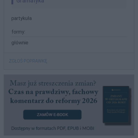
Gramatyka
partykuła
formy:
głównie
ZGŁOŚ POPRAWKĘ