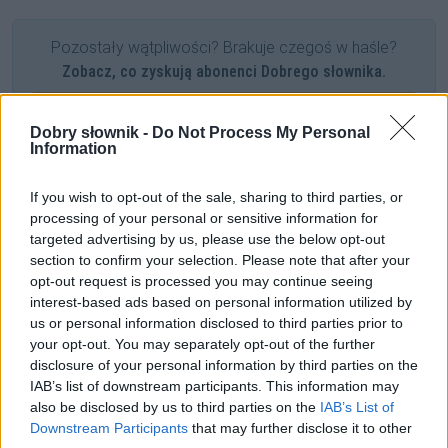
Pozostały wątpliwości? Brakuje czegoś w haśle?
Zobacz, co zyskują abonenci Dobrego słownika.
SPRAWDŹ
Dobry słownik -
Do Not Process My Personal
Information
If you wish to opt-out of the sale, sharing to third parties, or
Często sprawdzane
processing of your personal or sensitive information for
targeted advertising by us, please use the below opt-out
Urząd i osoby
section to confirm your selection. Please note that after your
Pomarańcza czy pomarańcz?
opt-out request is processed you may continue seeing
Odmiana:
pomlaszcze
czy
pomlaska
interest-based ads based on personal information utilized by
us or personal information disclosed to third parties prior to
your opt-out. You may separately opt-out of the further
Ciekawostki
disclosure of your personal information by third parties on the
IAB’s list of downstream participants. This information may
upiększać
— Upiękrzać
also be disclosed by us to third parties on the
IAB’s List of
domówka
— Dawne domówki
Downstream Participants
that may further disclose it to other
spam
— Żartobliwie