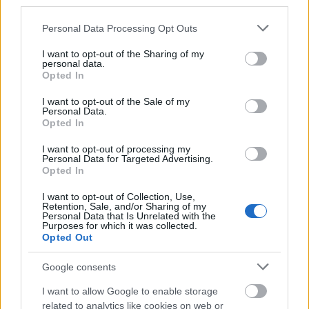
third parties.
Please note that this website/app uses one or more Google
Personal Data Processing Opt Outs
services and may gather and store information including but
Mogą Cię zainteresować również hasła
not limited to your visit or usage behaviour. You may click to
I want to opt-out of the Sharing of my
personal data.
grant or deny consent to Google and its third-party tags to
Opted In
use your data for below specified purposes in below Google
kagańcowy
consent section.
I want to opt-out of the Sale of my
Personal Data.
Opted In
magnificencja
I want to opt-out of processing my
Personal Data for Targeted Advertising.
Opted In
tabaka
I want to opt-out of Collection, Use,
Retention, Sale, and/or Sharing of my
Personal Data that Is Unrelated with the
Purposes for which it was collected.
wołacz
Opted Out
Google consents
Tadż Mahal
I want to allow Google to enable storage
related to analytics like cookies on web or