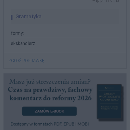
rp.pl, 11.04.12
Gramatyka
formy:
ekskanclerz
ZGŁOŚ POPRAWKĘ