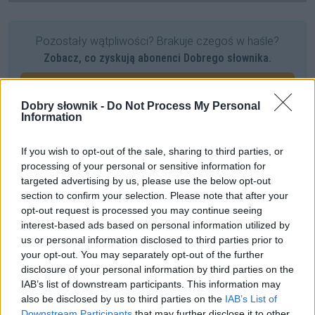
Pozostały wątpliwości? Brakuje czegoś w haśle?
Zobacz, co zyskują abonenci Dobrego słownika.
SPRAWDŹ
Dobry słownik -
Do Not Process My Personal
Information
Często sprawdzane
If you wish to opt-out of the sale, sharing to third parties, or
processing of your personal or sensitive information for
Placek
a
ciasto
targeted advertising by us, please use the below opt-out
section to confirm your selection. Please note that after your
Gdy ci akcentuję
opt-out request is processed you may continue seeing
Zdarza się błąd
interest-based ads based on personal information utilized by
us or personal information disclosed to third parties prior to
Ciekawostki
your opt-out. You may separately opt-out of the further
disclosure of your personal information by third parties on the
przytomny
— Jak
przytomny
z zaimkami chadzał, czyli o
IAB’s list of downstream participants. This information may
also be disclosed by us to third parties on the
IAB’s List of
pochodzeniu, znaczeniu i rozwoju
Downstream Participants
that may further disclose it to other