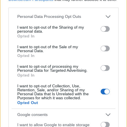
abderyta
— Stereotypy są złe, ale…
third parties.
bajońskie sumy
— Pochodzenie wyrażenia
bajońskie sumy
Please note that this website/app uses one or more Google
Personal Data Processing Opt Outs
services and may gather and store information including but
not limited to your visit or usage behaviour. You may click to
I want to opt-out of the Sharing of my
Mogą Cię zainteresować również hasła
personal data.
grant or deny consent to Google and its third-party tags to
Opted In
use your data for below specified purposes in below Google
requiescat in pace
consent section.
I want to opt-out of the Sale of my
Personal Data.
Opted In
buddyzm
I want to opt-out of processing my
Personal Data for Targeted Advertising.
Opted In
I want to opt-out of Collection, Use,
porządek dziobania
Retention, Sale, and/or Sharing of my
Personal Data that Is Unrelated with the
Purposes for which it was collected.
Opted Out
cyrylica
Google consents
I want to allow Google to enable storage