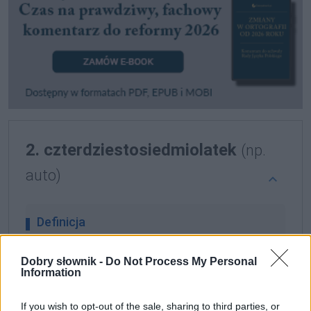
2. czterdziestosiedmiolatek
(np.
auto)
Definicja
Dobry słownik -
Do Not Process My Personal
czterdziestosiedmiolatek
to zwierzę, roślina lub
Information
rzecz mające czterdzieści siedem lat
If you wish to opt-out of the sale, sharing to third parties, or