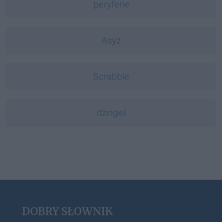
peryferie
Asyż
Scrabble
dżingiel
DOBRY SŁOWNIK