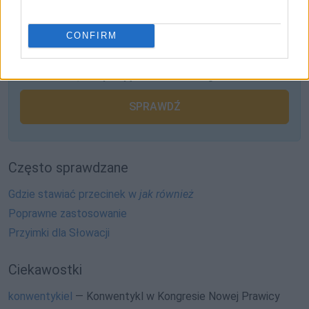
ZGŁOŚ POPRAWKĘ
CONFIRM
Pozostały wątpliwości? Brakuje czegoś w haśle?
Zobacz, co zyskują abonenci Dobrego słownika.
SPRAWDŹ
Często sprawdzane
Gdzie stawiać przecinek w
jak również
Poprawne zastosowanie
Przyimki dla Słowacji
Ciekawostki
konwentykiel
— Konwentykl w Kongresie Nowej Prawicy