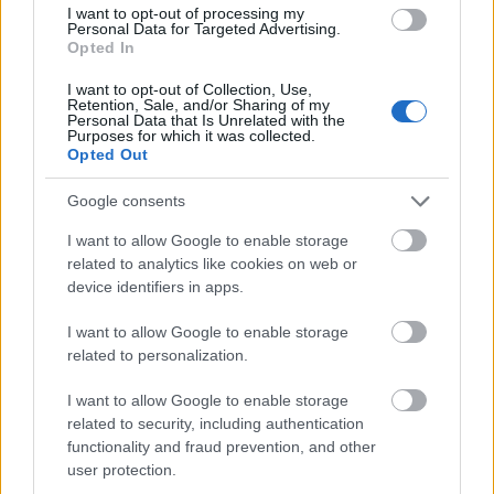
I want to opt-out of processing my
Personal Data for Targeted Advertising.
Opted In
rzeczownik
rodzaj męskozwierzęcy
odmienny
I want to opt-out of Collection, Use,
Retention, Sale, and/or Sharing of my
formy w tabelce:
Personal Data that Is Unrelated with the
Purposes for which it was collected.
Opted Out
formy alfabetycznie:
Google consents
czterdziestosiedmiolatek; czterdziestosiedmiolatka;
I want to allow Google to enable storage
czterdziestosiedmiolatkach;
related to analytics like cookies on web or
czterdziestosiedmiolatkami;
device identifiers in apps.
czterdziestosiedmiolatki;
czterdziestosiedmiolatkiem;
I want to allow Google to enable storage
czterdziestosiedmiolatkom;
related to personalization.
czterdziestosiedmiolatków;
I want to allow Google to enable storage
czterdziestosiedmiolatkowi;
related to security, including authentication
czterdziestosiedmiolatku
functionality and fraud prevention, and other
user protection.