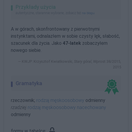
Przykłady użycia
autentyczne, starannie wybrane, zobacz też
na blogu
A w górach, skonfrontowany z pierwotnymi
instynktami, odnalazłem w sobie czysty lęk, słabość,
szacunek dla życia. Jako
47-latek
zobaczyłem
nowego siebie.
KWJP: Krzysztof Kwiatkowski,
Stary góral
, Wprost 38/2015,
2015
Gramatyka
rzeczownik;
rodzaj męskoosobowy
odmienny
rzadziej
rodzaj męskoosobowy nacechowany
odmienny
formy w tabelce: