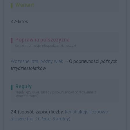
Wariant
47-latek
Poprawna polszczyzna
cenne informacje, niespodzianki, haczyki
Wczesne lata, późny wiek
— O poprawności
późnych
trzydziestolatków
Reguły
reguły językowe, zasady pisowni (nowe opracowanie z
komentarzami)
24. (sposób zapisu) liczby:
konstrukcje liczbowo-
słowne (np.
10-lecie
,
3-krotny
)