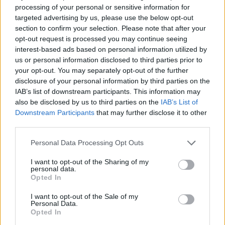
Wariant
processing of your personal or sensitive information for
targeted advertising by us, please use the below opt-out
section to confirm your selection. Please note that after your
47-latek
opt-out request is processed you may continue seeing
interest-based ads based on personal information utilized by
us or personal information disclosed to third parties prior to
Reguły
your opt-out. You may separately opt-out of the further
reguły językowe, zasady pisowni (nowe opracowanie z
disclosure of your personal information by third parties on the
komentarzami)
IAB’s list of downstream participants. This information may
also be disclosed by us to third parties on the
IAB’s List of
24. (sposób zapisu) liczby:
konstrukcje liczbowo-
Downstream Participants
that may further disclose it to other
słowne (np.
10-lecie
,
3-krotny
)
third parties.
Please note that this website/app uses one or more Google
Personal Data Processing Opt Outs
services and may gather and store information including but
Sieć słów
not limited to your visit or usage behaviour. You may click to
I want to opt-out of the Sharing of my
wyrażenia powiązane z opisywanym (
,
)
wyrazy pokrewne
kolokacje
personal data.
grant or deny consent to Google and its third-party tags to
Opted In
use your data for below specified purposes in below Google
odpowiednik żeński:
czterdziestosiedmiolatka
consent section.
I want to opt-out of the Sale of my
Personal Data.
Opted In
Gramatyka