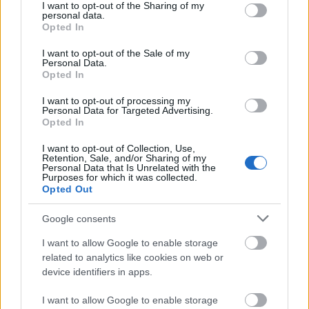
not limited to your visit or usage behaviour. You may click to
I want to opt-out of the Sharing of my
Często sprawdzane
personal data.
grant or deny consent to Google and its third-party tags to
Opted In
use your data for below specified purposes in below Google
Więcej sensu
consent section.
I want to opt-out of the Sale of my
O nadużywaniu
Personal Data.
Opted In
Kiedy
tego Gwidona
, kiedy
tego Gwida
, kiedy
tego Gwido
,
czyli jeszcze o odmianie imienia
Gwido
I want to opt-out of processing my
Personal Data for Targeted Advertising.
Opted In
Ciekawostki
I want to opt-out of Collection, Use,
kłamać
— Pochodzenie polskiego
kłamać
Retention, Sale, and/or Sharing of my
Personal Data that Is Unrelated with the
półpauza
— Półpauza na blogu
Purposes for which it was collected.
Opted Out
UMCS
— Dlaczego
Marii Curie-Skłodowskiej
, a nie
Marii
Skłodowskiej-Curie
Google consents
I want to allow Google to enable storage
related to analytics like cookies on web or
Mogą Cię zainteresować również hasła
device identifiers in apps.
edykuł
I want to allow Google to enable storage