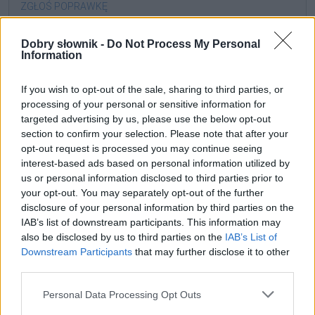
ZGŁOŚ POPRAWKĘ
Dobry słownik -
Do Not Process My Personal
Information
If you wish to opt-out of the sale, sharing to third parties, or
processing of your personal or sensitive information for
targeted advertising by us, please use the below opt-out
section to confirm your selection. Please note that after your
opt-out request is processed you may continue seeing
interest-based ads based on personal information utilized by
us or personal information disclosed to third parties prior to
your opt-out. You may separately opt-out of the further
disclosure of your personal information by third parties on the
Pozostały wątpliwości? Brakuje czegoś w haśle?
IAB’s list of downstream participants. This information may
Zobacz, co zyskują abonenci Dobrego słownika.
also be disclosed by us to third parties on the
IAB’s List of
Downstream Participants
that may further disclose it to other
SPRAWDŹ
third parties.
Please note that this website/app uses one or more Google
Personal Data Processing Opt Outs
services and may gather and store information including but