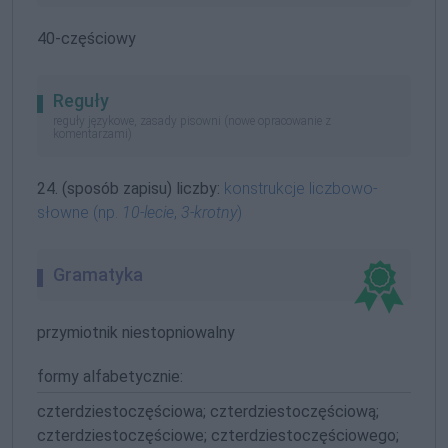
40-częściowy
Reguły
reguły językowe, zasady pisowni (nowe opracowanie z
komentarzami)
24. (sposób zapisu) liczby:
konstrukcje liczbowo-
słowne (np.
10-lecie
,
3-krotny
)
Gramatyka
przymiotnik niestopniowalny
formy alfabetycznie:
czterdziestoczęściowa; czterdziestoczęściową;
czterdziestoczęściowe; czterdziestoczęściowego;