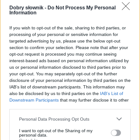
Dobry słownik -
Do Not Process My Personal
Information
If you wish to opt-out of the sale, sharing to third parties, or
processing of your personal or sensitive information for
targeted advertising by us, please use the below opt-out
section to confirm your selection. Please note that after your
opt-out request is processed you may continue seeing
interest-based ads based on personal information utilized by
us or personal information disclosed to third parties prior to
Pozostały wątpliwości? Brakuje czegoś w haśle?
your opt-out. You may separately opt-out of the further
Zobacz, co zyskują abonenci Dobrego słownika.
disclosure of your personal information by third parties on the
IAB’s list of downstream participants. This information may
SPRAWDŹ
also be disclosed by us to third parties on the
IAB’s List of
Downstream Participants
that may further disclose it to other
third parties.
Please note that this website/app uses one or more Google
Personal Data Processing Opt Outs
Często sprawdzane
services and may gather and store information including but
not limited to your visit or usage behaviour. You may click to
I want to opt-out of the Sharing of my
Tajemnice mula
personal data.
grant or deny consent to Google and its third-party tags to