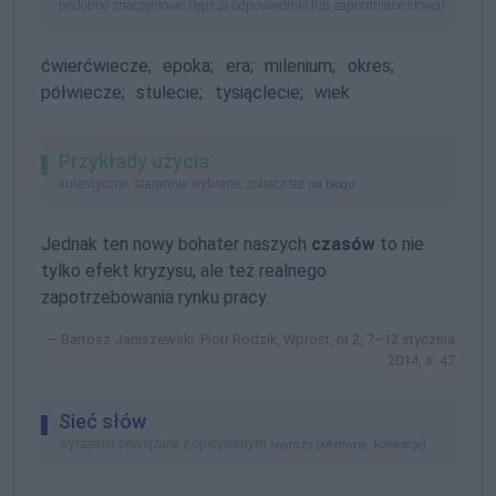
podobne znaczeniowo (lepsze odpowiedniki lub zapomniane słowa)
ćwierćwiecze;
epoka;
era;
milenium;
okres;
półwiecze;
stulecie;
tysiąclecie;
wiek
Przykłady użycia
autentyczne, starannie wybrane, zobacz też
na blogu
Jednak ten nowy bohater naszych
czasów
to nie
tylko efekt kryzysu, ale też realnego
zapotrzebowania rynku pracy.
Bartosz Janiszewski, Piotr Rodzik, Wprost, nr 2, 7–12 stycznia
2014, s. 47
Sieć słów
wyrażenia powiązane z opisywanym (
,
)
wyrazy pokrewne
kolokacje