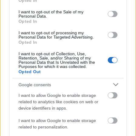
Opted In
Dlaczego
za wyjątkiem
jest niepoprawne?
use your data for below specified purposes in below Google
consent section.
Kto mieszka w Bangkoku? I jaki jest przymiotnik od
I want to opt-out of the Sale of my
Personal Data.
Bangkok
?
Opted In
I want to opt-out of processing my
Ciekawostki
Personal Data for Targeted Advertising.
Opted In
przytomny
— Jak
przytomny
z zaimkami chadzał, czyli o
pochodzeniu, znaczeniu i rozwoju
I want to opt-out of Collection, Use,
Retention, Sale, and/or Sharing of my
porzekadło
— Pochodzenie wyrazu
porzekadło
Personal Data that Is Unrelated with the
Purposes for which it was collected.
jasiek
— Pochodzenie słowa
jasiek
Opted Out
Google consents
Mogą Cię zainteresować również hasła
I want to allow Google to enable storage
related to analytics like cookies on web or
nic, tylko
device identifiers in apps.
I want to allow Google to enable storage
related to personalization.
wytężyć