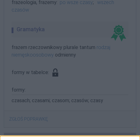
frazeologia, frazemy:
po wsze czasy
;
wszech
czasów
Gramatyka
frazem rzeczownikowy plurale tantum
rodzaj
niemęskoosobowy
odmienny
formy w tabelce:
formy:
czasach; czasami; czasom; czasów; czasy
ZGŁOŚ POPRAWKĘ