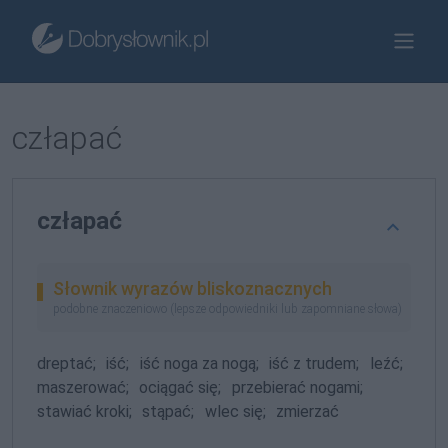
człapać
człapać
Słownik wyrazów bliskoznacznych
podobne znaczeniowo (lepsze odpowiedniki lub zapomniane słowa)
dreptać;
iść;
iść noga za nogą;
iść z trudem;
leźć;
maszerować;
ociągać się;
przebierać nogami;
stawiać kroki;
stąpać;
wlec się;
zmierzać