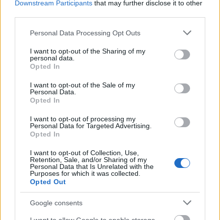
Downstream Participants
that may further disclose it to other
event
— Dawniej, panie, to dopiero były
ewenta
!
third parties.
wigilijny
— O nieistniejącym (?)
wilijny
Please note that this website/app uses one or more Google
Personal Data Processing Opt Outs
services and may gather and store information including but
not limited to your visit or usage behaviour. You may click to
I want to opt-out of the Sharing of my
Mogą Cię zainteresować również hasła
personal data.
grant or deny consent to Google and its third-party tags to
Opted In
use your data for below specified purposes in below Google
consent section.
I want to opt-out of the Sale of my
darmozjad
Personal Data.
Opted In
I want to opt-out of processing my
aniżeliby
Personal Data for Targeted Advertising.
Opted In
I want to opt-out of Collection, Use,
hulajnoga
Retention, Sale, and/or Sharing of my
Personal Data that Is Unrelated with the
Purposes for which it was collected.
Opted Out
performans
Google consents