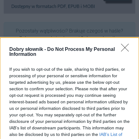
Pozostały wątpliwości? Brakuje czegoś w haśle?
Zobacz, co zyskują abonenci Dobrego słownika.
Dobry słownik -
Do Not Process My Personal
SPRAWDŹ
Information
If you wish to opt-out of the sale, sharing to third parties, or
processing of your personal or sensitive information for
Często sprawdzane
targeted advertising by us, please use the below opt-out
section to confirm your selection. Please note that after your
Warianty:
uwiarygodniać
czy
uwiarygadniać
?
opt-out request is processed you may continue seeing
Błędy związane z Kudową
interest-based ads based on personal information utilized by
us or personal information disclosed to third parties prior to
Czy można pobłogosławić?
your opt-out. You may separately opt-out of the further
disclosure of your personal information by third parties on the
Ciekawostki
IAB’s list of downstream participants. This information may
also be disclosed by us to third parties on the
IAB’s List of
jak w dym
— Skąd ten dym?