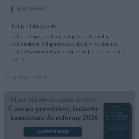
Gramatyka
formy alfabetycznie:
człap; człapać; człapał; człapała; człapałaby;
człapałabym; człapałabyś; człapałam; człapałaś;
człapałby; człapałbym; człapałbyś |
pokaż wszystkie
formy
ZGŁOŚ POPRAWKĘ