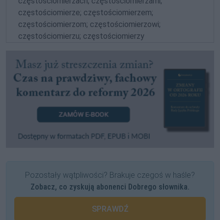
częstościomierzach; częstościomierzami;
częstościomierze; częstościomierzem;
częstościomierzom; częstościomierzowi;
częstościomierzu; częstościomierzy
Pozostały wątpliwości? Brakuje czegoś w haśle?
Zobacz, co zyskują abonenci Dobrego słownika.
SPRAWDŹ