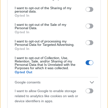
services and may gather and store information including but
noż
not limited to your visit or usage behaviour. You may click to
I want to opt-out of the Sharing of my
personal data.
grant or deny consent to Google and its third-party tags to
Opted In
use your data for below specified purposes in below Google
consent section.
I want to opt-out of the Sale of my
zarówno
Personal Data.
Opted In
I want to opt-out of processing my
kłuć
Personal Data for Targeted Advertising.
Opted In
I want to opt-out of Collection, Use,
atencja
Retention, Sale, and/or Sharing of my
Personal Data that Is Unrelated with the
Purposes for which it was collected.
Opted Out
ludzik
Google consents
I want to allow Google to enable storage
related to analytics like cookies on web or
ósmoklasista
device identifiers in apps.