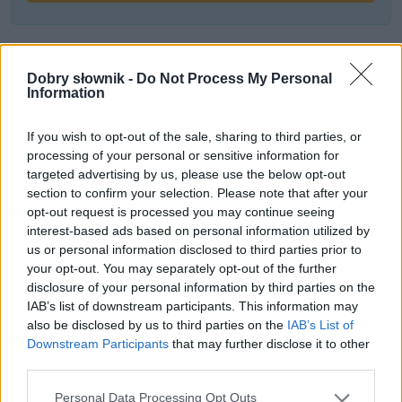
Często sprawdzane
Dobry słownik -
Do Not Process My Personal
Ci umieją, tamci umią, czyli jak się
umieć
nie odmienia
Information
Projekt a przedsięwzięcie
If you wish to opt-out of the sale, sharing to third parties, or
O pisowni i odmianie
processing of your personal or sensitive information for
targeted advertising by us, please use the below opt-out
Ciekawostki
section to confirm your selection. Please note that after your
opt-out request is processed you may continue seeing
triumwirat
— Pochodzenie, znaczenie, pisownia słowa
interest-based ads based on personal information utilized by
triumwirat
us or personal information disclosed to third parties prior to
your opt-out. You may separately opt-out of the further
koktajl Mołotowa
— Pochodzenie nazwy
koktajl Mołotowa
disclosure of your personal information by third parties on the
Napoleon Bonaparte
— Jak nazywał się Napoleon i co się z
IAB’s list of downstream participants. This information may
tym wiązało
also be disclosed by us to third parties on the
IAB’s List of
Downstream Participants
that may further disclose it to other
third parties.
Mogą Cię zainteresować również hasła
Please note that this website/app uses one or more Google
Personal Data Processing Opt Outs