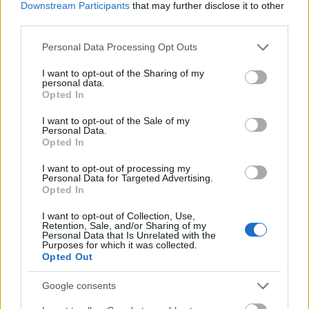
Downstream Participants
that may further disclose it to other
domówka
— Dawne domówki
third parties.
RAF
— Pochodzenie słowa
RAF
Please note that this website/app uses one or more Google
Personal Data Processing Opt Outs
services and may gather and store information including but
not limited to your visit or usage behaviour. You may click to
I want to opt-out of the Sharing of my
personal data.
Mogą Cię zainteresować również hasła
grant or deny consent to Google and its third-party tags to
Opted In
use your data for below specified purposes in below Google
consent section.
I want to opt-out of the Sale of my
dydelf
Personal Data.
Opted In
I want to opt-out of processing my
dżdżu
Personal Data for Targeted Advertising.
Opted In
I want to opt-out of Collection, Use,
ósmoklasista
Retention, Sale, and/or Sharing of my
Personal Data that Is Unrelated with the
Purposes for which it was collected.
Opted Out
karob
Google consents