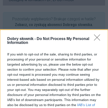
Pozostały wątpliwości? Brakuje czegoś w haśle?
Zobacz, co zyskują abonenci Dobrego słownika.
SPRAWDŹ
Dobry słownik -
Do Not Process My Personal
Information
If you wish to opt-out of the sale, sharing to third parties, or
Często sprawdzane
processing of your personal or sensitive information for
targeted advertising by us, please use the below opt-out
Jak się (nie) odmienia
prezbiter
section to confirm your selection. Please note that after your
Jedni poprawiają, inni przecierają oczy ze zdumienia
opt-out request is processed you may continue seeing
Odmiana:
tych onomatopei
czy
tych onomatopej
interest-based ads based on personal information utilized by
us or personal information disclosed to third parties prior to
your opt-out. You may separately opt-out of the further
Ciekawostki
disclosure of your personal information by third parties on the
IAB’s list of downstream participants. This information may
ą
— Dlaczego nosowe [e] to
ę
(
e
z ogonkiem), a nosowe [o]
also be disclosed by us to third parties on the
IAB’s List of
to
ą
(
a
z ogonkiem)