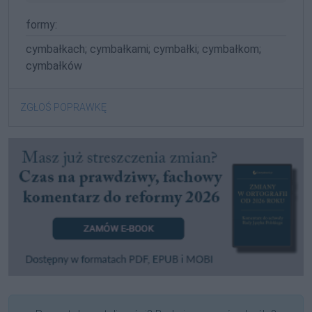
formy:
cymbałkach; cymbałkami; cymbałki; cymbałkom;
cymbałków
ZGŁOŚ POPRAWKĘ