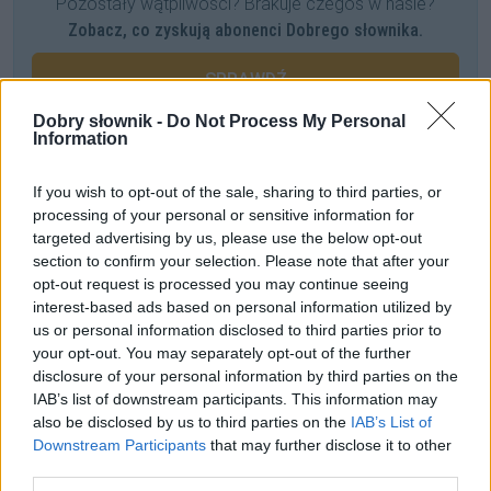
Pozostały wątpliwości? Brakuje czegoś w haśle?
Zobacz, co zyskują abonenci Dobrego słownika.
SPRAWDŹ
Dobry słownik -
Do Not Process My Personal
Information
Często sprawdzane
If you wish to opt-out of the sale, sharing to third parties, or
processing of your personal or sensitive information for
Zarówno ty, jak i ja chcemy znać liczbę czasownika
targeted advertising by us, please use the below opt-out
Prawo do używania języka prawnego
section to confirm your selection. Please note that after your
Odmiana:
faryzeusze
czy
faryzeuszowie
opt-out request is processed you may continue seeing
interest-based ads based on personal information utilized by
us or personal information disclosed to third parties prior to
Ciekawostki
your opt-out. You may separately opt-out of the further
disclosure of your personal information by third parties on the
napędzić pietra
— A skąd ten
pieter
?
IAB’s list of downstream participants. This information may
dzban
— Dzbanów ci u nas dostatek
also be disclosed by us to third parties on the
IAB’s List of
słownik
— A na blogu (2)
Downstream Participants
that may further disclose it to other
third parties.