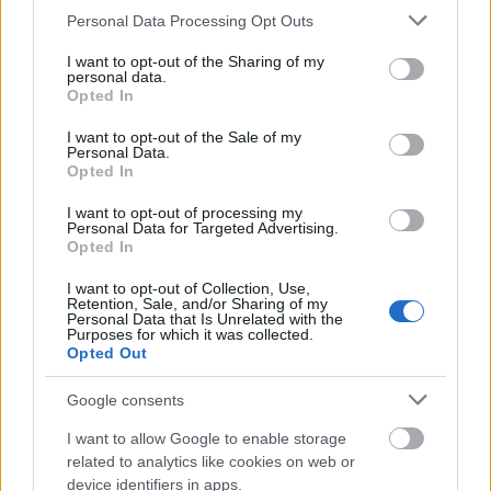
Please note that this website/app uses one or more Google
Personal Data Processing Opt Outs
Mogą Cię zainteresować również hasła
services and may gather and store information including but
not limited to your visit or usage behaviour. You may click to
I want to opt-out of the Sharing of my
personal data.
grant or deny consent to Google and its third-party tags to
Słowacja
Opted In
use your data for below specified purposes in below Google
consent section.
I want to opt-out of the Sale of my
Personal Data.
cyfra
Opted In
I want to opt-out of processing my
Personal Data for Targeted Advertising.
tabaka
Opted In
I want to opt-out of Collection, Use,
Retention, Sale, and/or Sharing of my
Personal Data that Is Unrelated with the
przyżec
Purposes for which it was collected.
Opted Out
Google consents
w odpowiedzi na
I want to allow Google to enable storage
related to analytics like cookies on web or
device identifiers in apps.
samoczwart