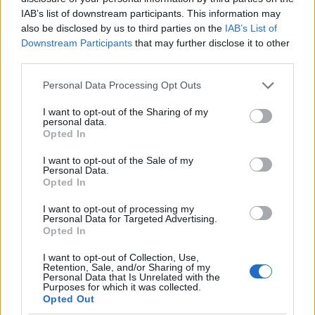
O poprawnym użyciu słowa
dzięki
(
komuś, czemuś
)
IAB’s list of downstream participants. This information may
also be disclosed by us to third parties on the
IAB’s List of
Downstream Participants
that may further disclose it to other
Ciekawostki
third parties.
veni, vidi, vici
— Pochodzenie zwrotu
veni, vidi, vici
Please note that this website/app uses one or more Google
Personal Data Processing Opt Outs
shot
— Byczy strzał. O nazwach shotów
services and may gather and store information including but
not limited to your visit or usage behaviour. You may click to
I want to opt-out of the Sharing of my
ścichapęk
— Pochodzenie słowa
ścichapęk
personal data.
grant or deny consent to Google and its third-party tags to
Opted In
use your data for below specified purposes in below Google
consent section.
Mogą Cię zainteresować również hasła
I want to opt-out of the Sale of my
Personal Data.
Opted In
grasejować
I want to opt-out of processing my
Personal Data for Targeted Advertising.
Opted In
wołacz
I want to opt-out of Collection, Use,
Retention, Sale, and/or Sharing of my
Personal Data that Is Unrelated with the
Purposes for which it was collected.
Opted Out
sylabotoniczny