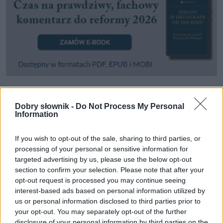
Pozostały wątpliwości? Brakuje czegoś w haśle?
Dobry słownik -
Do Not Process My Personal
Information
Zobacz, co zyskują abonenci Dobrego słownika.
SPRAWDŹ
If you wish to opt-out of the sale, sharing to third parties, or
processing of your personal or sensitive information for
targeted advertising by us, please use the below opt-out
section to confirm your selection. Please note that after your
Często sprawdzane
opt-out request is processed you may continue seeing
interest-based ads based on personal information utilized by
Czy można stosować dywiz?
us or personal information disclosed to third parties prior to
your opt-out. You may separately opt-out of the further
Co potwierdza, a co zaprzecza
disclosure of your personal information by third parties on the