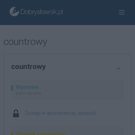
countrowy
countrowy
Wymowa
prosto zapisana
Dostęp w abonamencie, sprawdź
Słownik synonimów