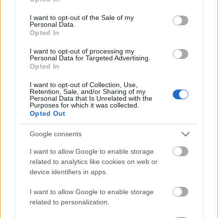
use your data for below specified purposes in below Google
consent section.
I want to opt-out of the Sale of my
Personal Data.
Opted In
I want to opt-out of processing my
Personal Data for Targeted Advertising.
Opted In
I want to opt-out of Collection, Use,
Retention, Sale, and/or Sharing of my
Personal Data that Is Unrelated with the
Purposes for which it was collected.
Opted Out
Pozostały wątpliwości? Brakuje czegoś w haśle?
Google consents
Zobacz, co zyskują abonenci Dobrego słownika.
I want to allow Google to enable storage
related to analytics like cookies on web or
SPRAWDŹ
device identifiers in apps.
I want to allow Google to enable storage
related to personalization.
Często sprawdzane