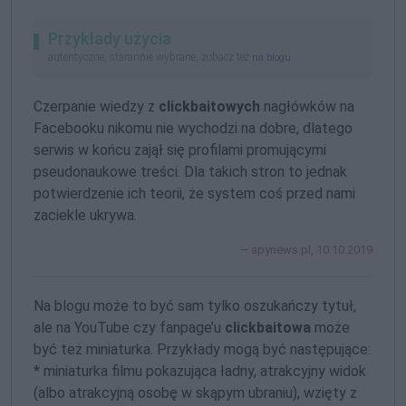
Przykłady użycia
autentyczne, starannie wybrane, zobacz też
na blogu
Czerpanie wiedzy z
clickbaitowych
nagłówków na
Facebooku nikomu nie wychodzi na dobre, dlatego
serwis w końcu zajął się profilami promującymi
pseudonaukowe treści. Dla takich stron to jednak
potwierdzenie ich teorii, że system coś przed nami
zaciekle ukrywa.
apynews.pl, 10.10.2019
Na blogu może to być sam tylko oszukańczy tytuł,
ale na YouTube czy fanpage’u
clickbaitowa
może
być też miniaturka. Przykłady mogą być następujące:
* miniaturka filmu pokazująca ładny, atrakcyjny widok
(albo atrakcyjną osobę w skąpym ubraniu), wzięty z