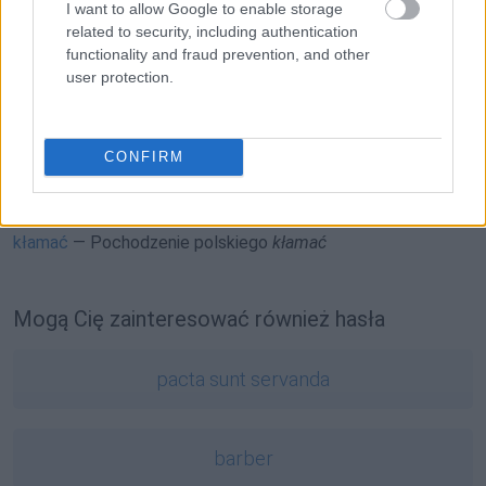
I want to allow Google to enable storage
Pleć
czy
pielić
i o odmianie
related to security, including authentication
To nie banjo i lina
functionality and fraud prevention, and other
user protection.
To ile much jest w Kupie?
Ciekawostki
CONFIRM
kanapa
— Ciąć komara na kanapie
przyjemny
— Czy prorok może być
przyjemny
?
kłamać
— Pochodzenie polskiego
kłamać
Mogą Cię zainteresować również hasła
pacta sunt servanda
barber