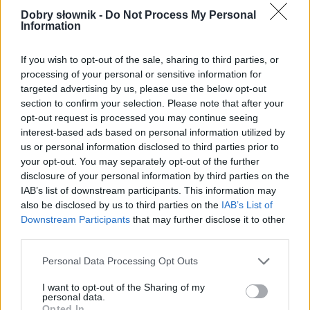
przymiotnik; stopniowalny opisowo
(bardziej,
Dobry słownik -
Do Not Process My Personal
Information
najbardziej)
formy alfabetycznie:
If you wish to opt-out of the sale, sharing to third parties, or
processing of your personal or sensitive information for
clickbaitowa; clickbaitową; clickbaitowe;
targeted advertising by us, please use the below opt-out
clickbaitowego; clickbaitowej; clickbaitowemu;
section to confirm your selection. Please note that after your
clickbaitowi; clickbaitowy; clickbaitowych;
opt-out request is processed you may continue seeing
clickbaitowym; clickbaitowymi
interest-based ads based on personal information utilized by
us or personal information disclosed to third parties prior to
formy zaprzeczone:
your opt-out. You may separately opt-out of the further
disclosure of your personal information by third parties on the
nieclickbaitowa; nieclickbaitową; nieclickbaitowe;
IAB’s list of downstream participants. This information may
nieclickbaitowego; nieclickbaitowej;
also be disclosed by us to third parties on the
IAB’s List of
nieclickbaitowemu; nieclickbaitowi; nieclickbaitowy;
Downstream Participants
that may further disclose it to other
nieclickbaitowych; nieclickbaitowym;
third parties.
nieclickbaitowymi
Please note that this website/app uses one or more Google
Personal Data Processing Opt Outs
services and may gather and store information including but
not limited to your visit or usage behaviour. You may click to
I want to opt-out of the Sharing of my
ZGŁOŚ POPRAWKĘ
personal data.
grant or deny consent to Google and its third-party tags to
Opted In