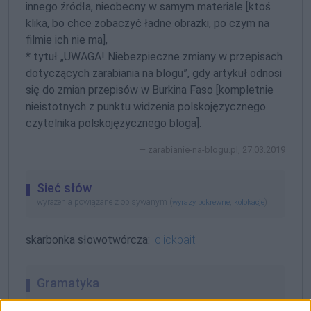
innego źródła, nieobecny w samym materiale [ktoś
klika, bo chce zobaczyć ładne obrazki, po czym na
filmie ich nie ma],
* tytuł „UWAGA! Niebezpieczne zmiany w przepisach
dotyczących zarabiania na blogu”, gdy artykuł odnosi
się do zmian przepisów w Burkina Faso [kompletnie
nieistotnych z punktu widzenia polskojęzycznego
czytelnika polskojęzycznego bloga].
zarabianie-na-blogu.pl, 27.03.2019
Sieć słów
wyrażenia powiązane z opisywanym (
,
)
wyrazy pokrewne
kolokacje
skarbonka słowotwórcza:
clickbait
Gramatyka