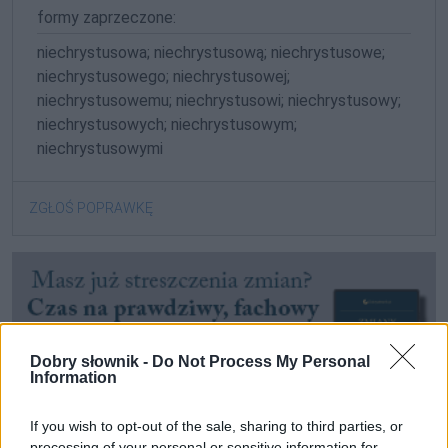
formy zaprzeczone:
niechrystusowa; niechrystusową; niechrystusowe;
niechrystusowego; niechrystusowej;
niechrystusowemu; niechrystusowi; niechrystusowy;
niechrystusowych; niechrystusowym;
niechrystusowymi
ZGŁOŚ POPRAWKĘ
Dobry słownik -
Do Not Process My Personal
Information
If you wish to opt-out of the sale, sharing to third parties, or
processing of your personal or sensitive information for