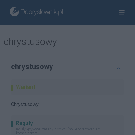
chrystusowy
chrystusowy
Wariant
Chrystusowy
Reguły
reguły językowe, zasady pisowni (nowe opracowanie z
komentarzami)