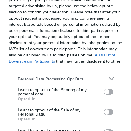
targeted advertising by us, please use the below opt-out
section to confirm your selection. Please note that after your
Pozostały wątpliwości? Brakuje czegoś w haśle?
opt-out request is processed you may continue seeing
Zobacz, co zyskują abonenci Dobrego słownika.
interest-based ads based on personal information utilized by
us or personal information disclosed to third parties prior to
SPRAWDŹ
your opt-out. You may separately opt-out of the further
disclosure of your personal information by third parties on the
IAB’s list of downstream participants. This information may
also be disclosed by us to third parties on the
IAB’s List of
Downstream Participants
that may further disclose it to other
Często sprawdzane
third parties.
Kiedy
niego
, kiedy
go
Please note that this website/app uses one or more Google
Personal Data Processing Opt Outs
Otrzymała SMS, ale wysłała
SMS-a
services and may gather and store information including but
not limited to your visit or usage behaviour. You may click to
I want to opt-out of the Sharing of my
Poprawne zastosowanie
personal data.
grant or deny consent to Google and its third-party tags to
Opted In
use your data for below specified purposes in below Google
Ciekawostki
consent section.
I want to opt-out of the Sale of my
Personal Data.
trafić w sedno
— O pochodzeniu zwrotu
trafić w sedno
Opted In
bociankowe
— Skąd pomysł na bociankowe
I want to opt-out of processing my