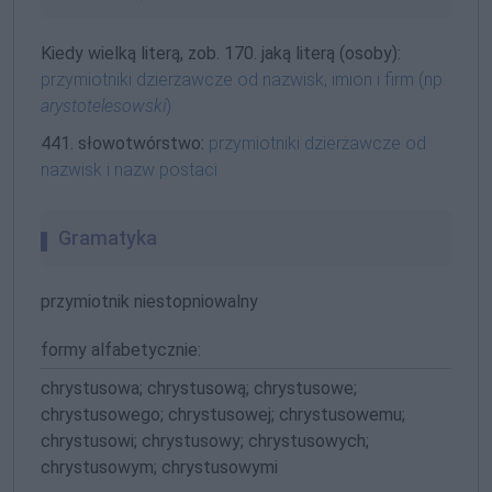
Kiedy wielką literą, zob. 170. jaką literą (osoby):
przymiotniki dzierżawcze od nazwisk, imion i firm (np.
arystotelesowski
)
441. słowotwórstwo:
przymiotniki dzierżawcze od
nazwisk i nazw postaci
Gramatyka
przymiotnik niestopniowalny
formy alfabetycznie:
chrystusowa; chrystusową; chrystusowe;
chrystusowego; chrystusowej; chrystusowemu;
chrystusowi; chrystusowy; chrystusowych;
chrystusowym; chrystusowymi