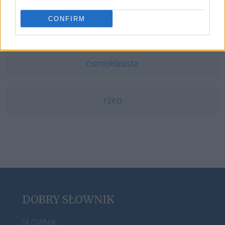
CONFIRM
tzatziki
ósmoklasista
rzep
DOBRY SŁOWNIK
SŁOWNIK