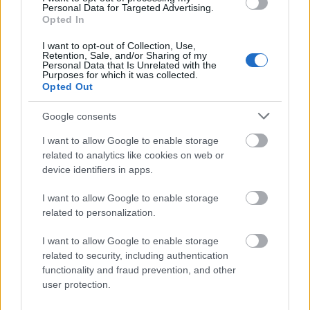
Aleman
— Etymologia nazwy
Alemanowie
Personal Data for Targeted Advertising.
Opted In
I want to opt-out of Collection, Use,
Mogą Cię zainteresować również hasła
Retention, Sale, and/or Sharing of my
Personal Data that Is Unrelated with the
Purposes for which it was collected.
Opted Out
trollować
Google consents
I want to allow Google to enable storage
polisemia
related to analytics like cookies on web or
device identifiers in apps.
bungee
I want to allow Google to enable storage
related to personalization.
I want to allow Google to enable storage
rożen
related to security, including authentication
functionality and fraud prevention, and other
user protection.
hetero