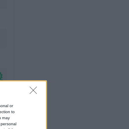
sonal or
ection to
ou may
 personal