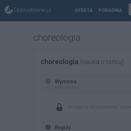
OFERTA
PORADNIA
choreologia
choreologia
(nauka o tańcu)
Wymowa
prosto zapisana
Dostęp w abonamencie, spra
Reguły