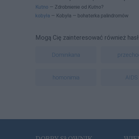
Kutno
— Zdrobnienie od
Kutno
?
kobyła
— Kobyła — bohaterka palindromów
Mogą Cię zainteresować również hasł
Dominikana
przecho
homonimia
AIDS
DOBRY SŁOWNIK
WIE