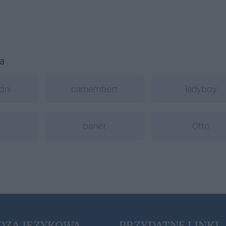
a
dni
camembert
ladyboy
baner
Otto
DZA JĘZYKOWA
PRZYDATNE LINKI