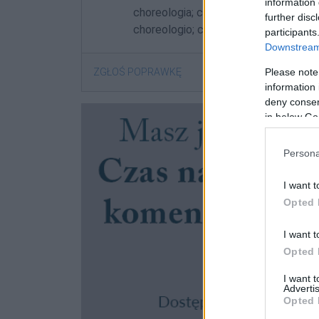
information 
choreologia; choreologią; choreologia
further disc
choreologio; choreologiom
participants
Downstream 
Please note
ZGŁOŚ POPRAWKĘ
information 
deny consent
in below Go
Persona
I want t
Opted 
I want t
Opted 
I want 
Advertis
Opted 