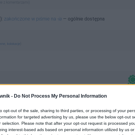
ie z komentarzami)
):
zakończone w piśmie na
-ia
— ogólnie dostępna
,
)
ewne
kolokacje
wnik -
Do Not Process My Personal Information
to opt-out of the sale, sharing to third parties, or processing of your per
formation for targeted advertising by us, please use the below opt-out s
r selection. Please note that after your opt-out request is processed y
eing interest-based ads based on personal information utilized by us or