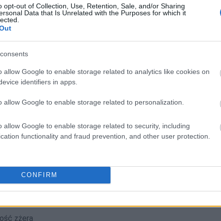
o opt-out of Collection, Use, Retention, Sale, and/or Sharing
ersonal Data that Is Unrelated with the Purposes for which it
lected.
Out
liwości? Brakuje czegoś w haśle?
ują abonenci Dobrego słownika.
consents
o allow Google to enable storage related to analytics like cookies on
evice identifiers in apps.
SPRAWDŹ
o allow Google to enable storage related to personalization.
o allow Google to enable storage related to security, including
cation functionality and fraud prevention, and other user protection.
ść batona
CONFIRM
ość zżera