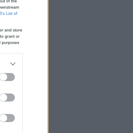
out of the
 downstream
B’s List of
er and store
to grant or
ed purposes