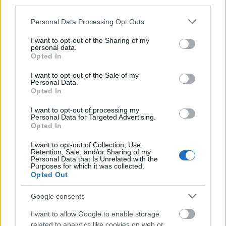
w oddali
— O dawnym
oddal
third parties.
Please note that this website/app uses one or more Google
Personal Data Processing Opt Outs
services and may gather and store information including but
Mogą Cię zainteresować również hasła
not limited to your visit or usage behaviour. You may click to
I want to opt-out of the Sharing of my
personal data.
grant or deny consent to Google and its third-party tags to
Opted In
use your data for below specified purposes in below Google
jednak
consent section.
I want to opt-out of the Sale of my
Personal Data.
Opted In
baron
I want to opt-out of processing my
Personal Data for Targeted Advertising.
Opted In
paternalizm
I want to opt-out of Collection, Use,
Retention, Sale, and/or Sharing of my
Personal Data that Is Unrelated with the
Purposes for which it was collected.
Opted Out
Antarktyka
Google consents
earl grey
I want to allow Google to enable storage
related to analytics like cookies on web or