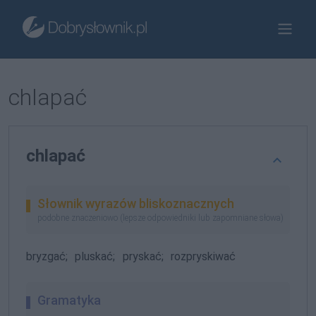
chlapać
chlapać
Słownik wyrazów bliskoznacznych
podobne znaczeniowo (lepsze odpowiedniki lub zapomniane słowa)
bryzgać;
pluskać;
pryskać;
rozpryskiwać
Gramatyka