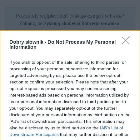
Pozostały wątpliwości? Brakuje czegoś w haśle?
Zobacz, co zyskują abonenci Dobrego słownika.
SPRAWDŹ
Dobry słownik -
Do Not Process My Personal
Information
If you wish to opt-out of the sale, sharing to third parties, or
Często sprawdzane
processing of your personal or sensitive information for
targeted advertising by us, please use the below opt-out
Odmiana:
gwoździami
czy
gwoźdźmi
section to confirm your selection. Please note that after your
Na nogach po Małopolsce
opt-out request is processed you may continue seeing
Doradzamy w zakresie poprawności
— czy to poprawnie?
interest-based ads based on personal information utilized by
us or personal information disclosed to third parties prior to
your opt-out. You may separately opt-out of the further
Ciekawostki
disclosure of your personal information by third parties on the
IAB’s list of downstream participants. This information may
aferzysta
— A co z
aferowiczem
?
also be disclosed by us to third parties on the
IAB’s List of
siema
— Pochodzenie wyrazu
siema
Downstream Participants
that may further disclose it to other