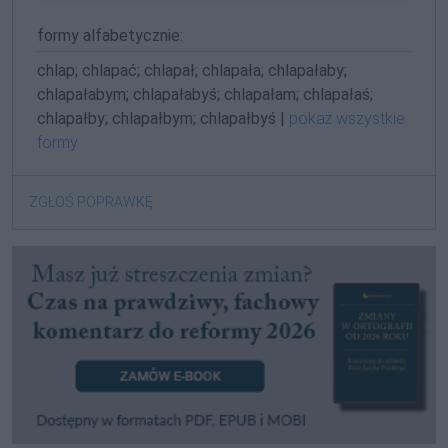
formy alfabetycznie:
chlap; chlapać; chlapał; chlapała; chlapałaby;
chlapałabym; chlapałabyś; chlapałam; chlapałaś;
chlapałby; chlapałbym; chlapałbyś |
pokaż wszystkie
formy
ZGŁOŚ POPRAWKĘ