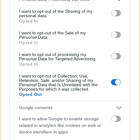
services and may gather and store information including but
not limited to your visit or usage behaviour. You may click to
I want to opt-out of the Sharing of my
polisemia
personal data.
grant or deny consent to Google and its third-party tags to
Opted In
use your data for below specified purposes in below Google
consent section.
I want to opt-out of the Sale of my
arpeggio
Personal Data.
Opted In
I want to opt-out of processing my
oboje
Personal Data for Targeted Advertising.
Opted In
I want to opt-out of Collection, Use,
Retention, Sale, and/or Sharing of my
tabloid
Personal Data that Is Unrelated with the
Purposes for which it was collected.
Opted Out
affluenza
Google consents
I want to allow Google to enable storage
related to analytics like cookies on web or
gżegżółka
device identifiers in apps.