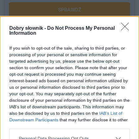
SPRAWDŹ
Dobry słownik -
Do Not Process My Personal
Information
Często sprawdzane
If you wish to opt-out of the sale, sharing to third parties, or
Jaki zaimek, przymiotnik i czasownik
processing of your personal or sensitive information for
Stare słowniki straszą młodą korektę
targeted advertising by us, please use the below opt-out
Odmiana:
pasm
czy
pasem
section to confirm your selection. Please note that after your
opt-out request is processed you may continue seeing
interest-based ads based on personal information utilized by
Ciekawostki
us or personal information disclosed to third parties prior to
your opt-out. You may separately opt-out of the further
kobieta
— Pochodzenie słowa
kobieta
disclosure of your personal information by third parties on the
cyfra arabska
— Może faktycznie są trochę indyjskie
IAB’s list of downstream participants. This information may
koktajl Mołotowa
— Pochodzenie nazwy
koktajl Mołotowa
also be disclosed by us to third parties on the
IAB’s List of
Downstream Participants
that may further disclose it to other
third parties.
Mogą Cię zainteresować również hasła
Please note that this website/app uses one or more Google
Personal Data Processing Opt Outs