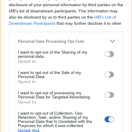
disclosure of your personal information by third parties on the
O poprawnej i niezałganej odmianie
IAB’s list of downstream participants. This information may
Odmiana:
faryzeusze
czy
faryzeuszowie
also be disclosed by us to third parties on the
IAB’s List of
Downstream Participants
that may further disclose it to other
Ciekawostki
third parties.
Please note that this website/app uses one or more Google
Personal Data Processing Opt Outs
hasło
— A na blogu
services and may gather and store information including but
VOD
— Pochodzenie nazwy
VOD
not limited to your visit or usage behaviour. You may click to
I want to opt-out of the Sharing of my
personal data.
w oddali
— O dawnym
oddal
grant or deny consent to Google and its third-party tags to
Opted In
use your data for below specified purposes in below Google
consent section.
I want to opt-out of the Sale of my
Personal Data.
Mogą Cię zainteresować również hasła
Opted In
I want to opt-out of processing my
anioł
Personal Data for Targeted Advertising.
Opted In
I want to opt-out of Collection, Use,
Dominikana
Retention, Sale, and/or Sharing of my
Personal Data that Is Unrelated with the
Purposes for which it was collected.
Opted Out