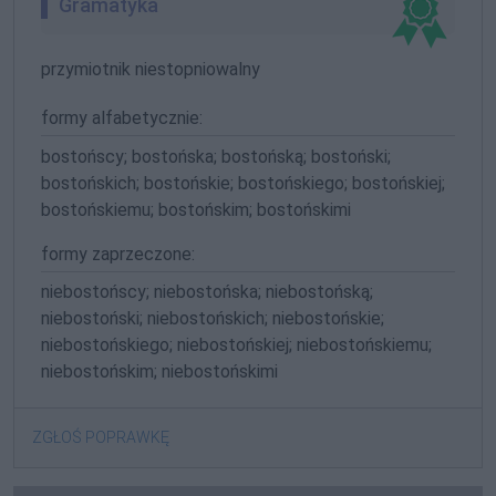
Gramatyka
przymiotnik niestopniowalny
formy alfabetycznie:
bostońscy; bostońska; bostońską; bostoński;
bostońskich; bostońskie; bostońskiego; bostońskiej;
bostońskiemu; bostońskim; bostońskimi
formy zaprzeczone:
niebostońscy; niebostońska; niebostońską;
niebostoński; niebostońskich; niebostońskie;
niebostońskiego; niebostońskiej; niebostońskiemu;
niebostońskim; niebostońskimi
ZGŁOŚ POPRAWKĘ