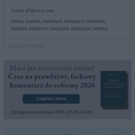
formy alfabetycznie:
białas; białasa; białasach; białasami; białasem;
białasie; białasom; białasów; białasowi; białasy
ZGŁOŚ POPRAWKĘ