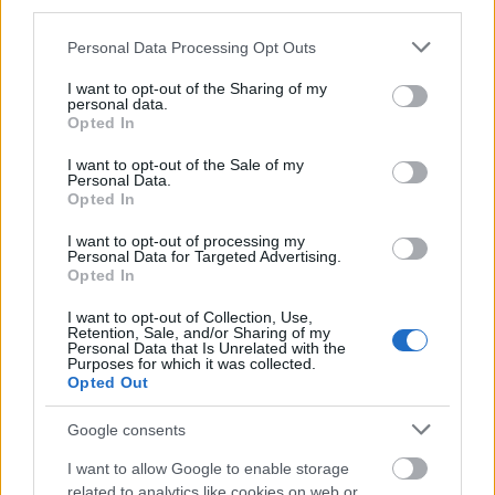
kawka
— Skąd się wzięła kawka
third parties.
Please note that this website/app uses one or more Google
Personal Data Processing Opt Outs
services and may gather and store information including but
Mogą Cię zainteresować również hasła
not limited to your visit or usage behaviour. You may click to
I want to opt-out of the Sharing of my
personal data.
grant or deny consent to Google and its third-party tags to
Opted In
use your data for below specified purposes in below Google
pięćsetzłotowy
consent section.
I want to opt-out of the Sale of my
Personal Data.
Opted In
kolumbarium
I want to opt-out of processing my
Personal Data for Targeted Advertising.
Opted In
darmozjad
I want to opt-out of Collection, Use,
Retention, Sale, and/or Sharing of my
Personal Data that Is Unrelated with the
Purposes for which it was collected.
Opted Out
boysband
Google consents
laryngolog
I want to allow Google to enable storage
related to analytics like cookies on web or