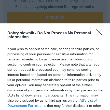
Pozostały wątpliwości? Brakuje czegoś w haśle?
Zobacz, co zyskują abonenci Dobrego słownika.
SPRAWDŹ
Dobry słownik -
Do Not Process My Personal
Information
Często sprawdzane
Odmiana:
menedżerowie
czy
menedżerzy
,
menadżerowie
czy
If you wish to opt-out of the sale, sharing to third parties, or
processing of your personal or sensitive information for
menadżerzy
targeted advertising by us, please use the below opt-out
Sylwester i jego ortografia
section to confirm your selection. Please note that after your
Werdykt w sprawie
sędziny
opt-out request is processed you may continue seeing
interest-based ads based on personal information utilized by
us or personal information disclosed to third parties prior to
Ciekawostki
your opt-out. You may separately opt-out of the further
disclosure of your personal information by third parties on the
lubczyk
— Pochodzenie słowa
lubczyk
i inne tajemnicze
IAB’s list of downstream participants. This information may
historie
also be disclosed by us to third parties on the
IAB’s List of
wolof
— Można się dogadać
Downstream Participants
that may further disclose it to other