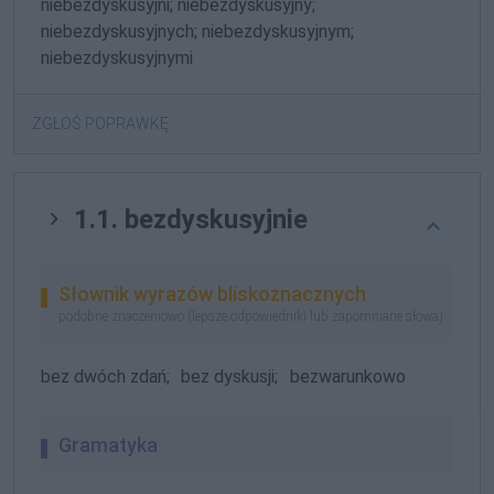
niebezdyskusyjni; niebezdyskusyjny;
niebezdyskusyjnych; niebezdyskusyjnym;
niebezdyskusyjnymi
ZGŁOŚ POPRAWKĘ
1.1. bezdyskusyjnie
Słownik wyrazów bliskoznacznych
podobne znaczeniowo (lepsze odpowiedniki lub zapomniane słowa)
bez dwóch zdań;
bez dyskusji;
bezwarunkowo
Gramatyka