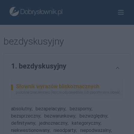
bezdyskusyjny
1. bezdyskusyjny
Słownik wyrazów bliskoznacznych
podobne znaczeniowo (lepsze odpowiedniki lub zapomniane słowa)
absolutny;
bezapelacyjny;
bezsporny;
bezsprzeczny;
bezwarunkowy;
bezwzględny;
definitywny;
jednoznaczny;
kategoryczny;
niekwestionowany;
nieodparty;
niepodważalny;