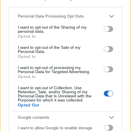
third parties.
Please note that this website/app uses one or more Google
Personal Data Processing Opt Outs
services and may gather and store information including but
Pozostały wątpliwości? Brakuje czegoś w haśle?
not limited to your visit or usage behaviour. You may click to
I want to opt-out of the Sharing of my
Zobacz, co zyskują abonenci Dobrego słownika.
personal data.
grant or deny consent to Google and its third-party tags to
Opted In
use your data for below specified purposes in below Google
SPRAWDŹ
consent section.
I want to opt-out of the Sale of my
Personal Data.
Opted In
Często sprawdzane
I want to opt-out of processing my
Personal Data for Targeted Advertising.
Opted In
Dlaczego nie odmieniamy imienia?
Uwaga na błąd z
agrafką
I want to opt-out of Collection, Use,
Retention, Sale, and/or Sharing of my
Odmiana:
wegetarian
czy
wegetarianów
?
Personal Data that Is Unrelated with the
Purposes for which it was collected.
Opted Out
Ciekawostki
Google consents
bardzo
— Tak bardzo nieokolicznik
I want to allow Google to enable storage