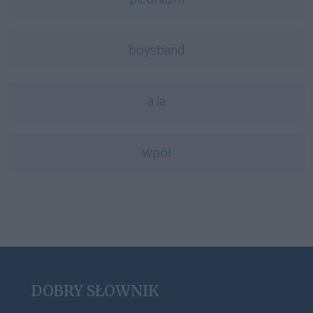
boysband
à la
wpół
DOBRY SŁOWNIK