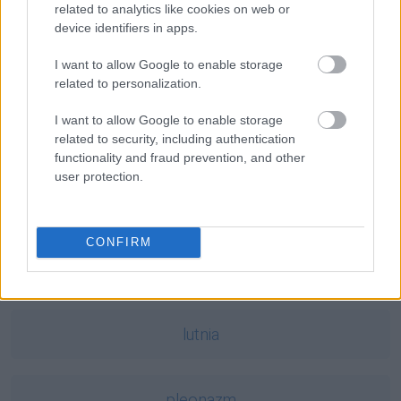
bronować
— Orałeś? Radliłeś? To teraz zaskrudlij
related to analytics like cookies on web or
dunder świśnie
— Dunder, czyli piorun
device identifiers in apps.
I want to allow Google to enable storage
related to personalization.
Mogą Cię zainteresować również hasła
I want to allow Google to enable storage
Pratchett
related to security, including authentication
functionality and fraud prevention, and other
user protection.
dopełniacz
CONFIRM
lipdub
lutnia
pleonazm