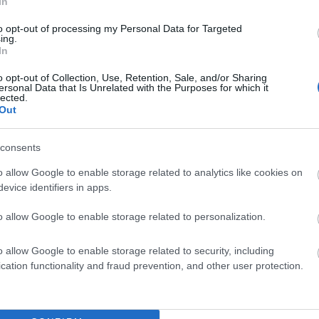
In
to opt-out of processing my Personal Data for Targeted
ing.
In
o opt-out of Collection, Use, Retention, Sale, and/or Sharing
ersonal Data that Is Unrelated with the Purposes for which it
lected.
Out
consents
o allow Google to enable storage related to analytics like cookies on
evice identifiers in apps.
liwości? Brakuje czegoś w haśle?
ują abonenci Dobrego słownika.
o allow Google to enable storage related to personalization.
o allow Google to enable storage related to security, including
SPRAWDŹ
cation functionality and fraud prevention, and other user protection.