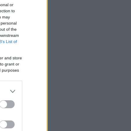
sonal or
ection to
ou may
 personal
out of the
 downstream
B’s List of
er and store
to grant or
ed purposes