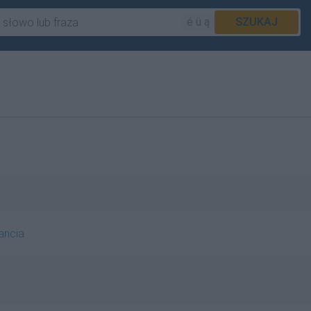
é ü ą
SZUKAJ
ancia