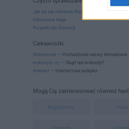
Często sprawdzane
Jak się nie odmienia Wysokie Mazowieckie
Odnowiona Aleja
Przyimki dla Słowacji
Ciekawostki
Wenedowie
— Pochodzenie nazwy
Wenedowie
krokodyle łzy
— Skąd ten krokodyl?
Internet
— Internetowa pułapka
Mogą Cię zainteresować również hasł
kagańcowy
muza
Tajlandia
Zeland