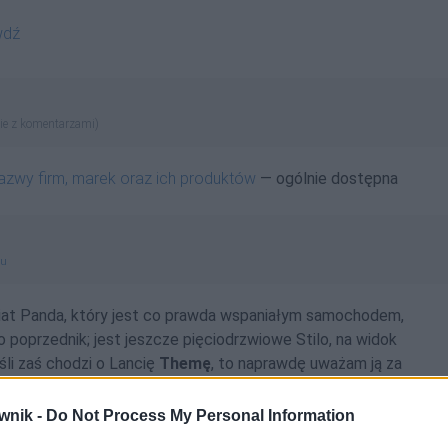
wdź
ie z komentarzami)
azwy firm, marek oraz ich produktów
— ogólnie dostępna
gu
 Fiat Panda, który jest co prawda wspaniałym samochodem,
go poprzednik; jest jeszcze pięciodrzwiowe Stilo, na widok
eśli zaś chodzi o Lancię
Themę
, to naprawdę uważam ją za
iek powstał.
wnik -
Do Not Process My Personal Information
Jeremy Clarkson, Moje lata w Top Gear, przekład Michał Strąkow, 2012