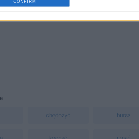
CONFIRM
a
chędożyć
bursa
ia
kochać
rżnąć