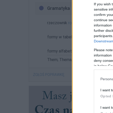
If you wish 
Gramatyka
sensitive in
confirm you
continue se
rzeczownik
rodzaj żeński
odmienny
information 
further disc
participants
formy w tabelce:
Downstream 
Please note
formy alfabetycznie:
information 
Them; Thema; Themą; Themach; Th
deny consent
in below Go
ZGŁOŚ POPRAWKĘ
Persona
I want t
Opted 
I want t