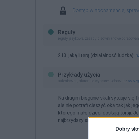
Dostęp w abonamencie, spra
Reguły
reguły językowe, zasady pisowni (nowe opracowan
213. jaką literą (działalność ludzka):
n
Przykłady użycia
autentyczne, starannie wybrane, zobacz też
na blo
Na drugim biegunie skali sytuuje się
ale nie potrafi cieszyć oka tak jak je
którego małe dzieci dostają torsji. J
najbrzydszy samochód, jaki kiedykolw
Dobry sło