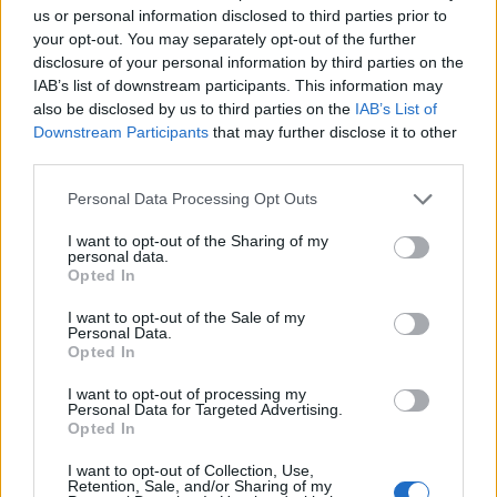
us or personal information disclosed to third parties prior to
Często sprawdzane
your opt-out. You may separately opt-out of the further
disclosure of your personal information by third parties on the
Odmiana:
Koziegłów
czy
Kozichgłów
?
IAB’s list of downstream participants. This information may
also be disclosed by us to third parties on the
IAB’s List of
Odmiana: o
potrafiąc
,
potrafiący
i
potrafiwszy
Downstream Participants
that may further disclose it to other
Nostalgia za nostalgią
third parties.
Please note that this website/app uses one or more Google
Ciekawostki
Personal Data Processing Opt Outs
services and may gather and store information including but
not limited to your visit or usage behaviour. You may click to
I want to opt-out of the Sharing of my
smaczliwka
—
Smaczliwka
w XIX-wiecznym opisie
personal data.
grant or deny consent to Google and its third-party tags to
Wenedowie
— Pochodzenie nazwy
Wenedowie
Opted In
use your data for below specified purposes in below Google
kanapa
— Ciąć komara na kanapie
consent section.
I want to opt-out of the Sale of my
Personal Data.
Opted In
Mogą Cię zainteresować również hasła
I want to opt-out of processing my
Personal Data for Targeted Advertising.
Opted In
ohar
I want to opt-out of Collection, Use,
Retention, Sale, and/or Sharing of my