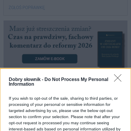
ZGŁOŚ POPRAWKĘ
Dobry słownik -
Do Not Process My Personal
Information
Pozostały wątpliwości? Brakuje czegoś w haśle?
If you wish to opt-out of the sale, sharing to third parties, or
Zobacz, co zyskują abonenci Dobrego słownika.
processing of your personal or sensitive information for
targeted advertising by us, please use the below opt-out
SPRAWDŹ
section to confirm your selection. Please note that after your
opt-out request is processed you may continue seeing
interest-based ads based on personal information utilized by