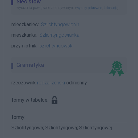
Sieć słów
wyrażenia powiązane z opisywanym (
,
)
wyrazy pokrewne
kolokacje
mieszkaniec:
Szlichtyngowianin
mieszkanka:
Szlichtyngowianka
przymiotnik:
szlichtyngowski
Gramatyka
rzeczownik
rodzaj żeński
odmienny
formy w tabelce:
formy:
Szlichtyngowa; Szlichtyngową; Szlichtyngowej