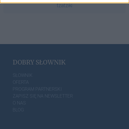
tzatziki
DOBRY SŁOWNIK
SŁOWNIK
OFERTA
PROGRAM PARTNERSKI
ZAPISZ SIĘ NA NEWSLETTER
O NAS
BLOG