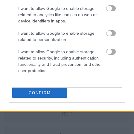
Ciekawostki
I want to allow Google to enable storage
related to analytics like cookies on web or
opamiętać się
— Upamiętaj się!
device identifiers in apps.
pierdoła
— Podobno o Najjaśniejszym Panu...
szarlotka
—
Szarlotka
, czyli
karolinka
?
I want to allow Google to enable storage
related to personalization.
I want to allow Google to enable storage
Mogą Cię zainteresować również hasła
related to security, including authentication
functionality and fraud prevention, and other
kagańcowy
user protection.
sylogizm
CONFIRM
rzep