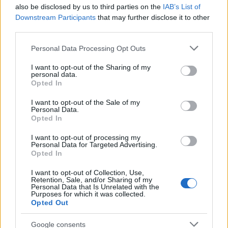
also be disclosed by us to third parties on the
IAB’s List of
Downstream Participants
that may further disclose it to other
third parties.
Please note that this website/app uses one or more Google
Personal Data Processing Opt Outs
services and may gather and store information including but
not limited to your visit or usage behaviour. You may click to
I want to opt-out of the Sharing of my
personal data.
grant or deny consent to Google and its third-party tags to
Pozostały wątpliwości? Brakuje czegoś w haśle?
Opted In
use your data for below specified purposes in below Google
Zobacz, co zyskują abonenci Dobrego słownika.
consent section.
I want to opt-out of the Sale of my
Personal Data.
SPRAWDŹ
Opted In
I want to opt-out of processing my
Personal Data for Targeted Advertising.
Opted In
Często sprawdzane
I want to opt-out of Collection, Use,
Łączliwość
informacji
Retention, Sale, and/or Sharing of my
Personal Data that Is Unrelated with the
Kupić w Allegro czy na Allegro?
Purposes for which it was collected.
Opted Out
Czy czasownik
zgromadzić się
ma liczbę pojedynczą?
Google consents