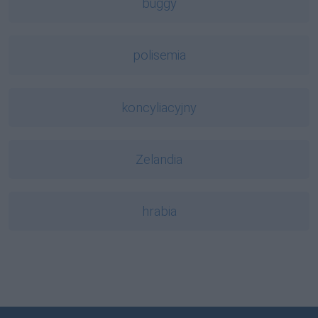
buggy
polisemia
koncyliacyjny
Zelandia
hrabia