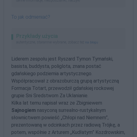
cenne informacje, niespodzianki, haczyki
To jak odmieniać?
Przykłady użycia
autentyczne, starannie wybrane, zobacz też
na blogu
Liderem zespołu jest Ryszard Tymon Tymański,
basista, buddysta, poliglota, znana postać
gdańskiego podziemia artystycznego.
Współpracował z obrazoburczą grupą artystyczną
Formacja Totart, przewodził gdańskiej rockowej
grupie Sni Sredstwom Za Uklanianie.
Kilka lat temu napisał wraz ze Zbigniewem
Sajnogiem
nasyconą surrealno-rustykalnym
słownictwem powieść „Chłopi nad Niemnem”,
prezentowaną w odcinkach przez radiową Trójkę, a
potem, wspólnie z Arturem „Kudłatym” Kozdrowskim,